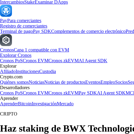
Intercambios
Stake
Examinar DApps
Pay
Para comerciantes
Registro de comerciantes
Terminal de pago
Pay SDK
Complementos de comercio electrónico
Pred
Cronos
Capa 1 compatible con EVM
Explorar Cronos
Cronos PoS
Cronos EVM
Cronos zkEVM
AI Agent SDK
Explorar
Afiliado
Instituciones
Custodia
Crypto.com
Quiénes somos
Noticias
Noticias de productos
Eventos
Empleo
Socios
Se
Desarrolladores
Cronos PoS
Cronos EVM
Cronos zkEVM
Pay SDK
AI Agent SDK
MCP
Aprender
Aprender
Bitcoin
Investigación
Mercado
CRIPTO
Haz staking de BWX Technologie