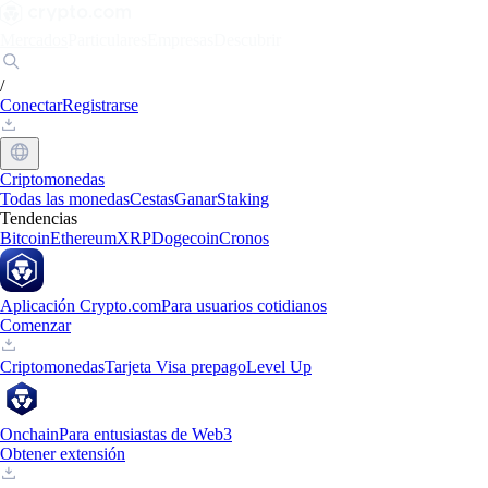
Mercados
Particulares
Empresas
Descubrir
/
Conectar
Registrarse
Criptomonedas
Todas las monedas
Cestas
Ganar
Staking
Tendencias
Bitcoin
Ethereum
XRP
Dogecoin
Cronos
Aplicación Crypto.com
Para usuarios cotidianos
Comenzar
Criptomonedas
Tarjeta Visa prepago
Level Up
Onchain
Para entusiastas de Web3
Obtener extensión