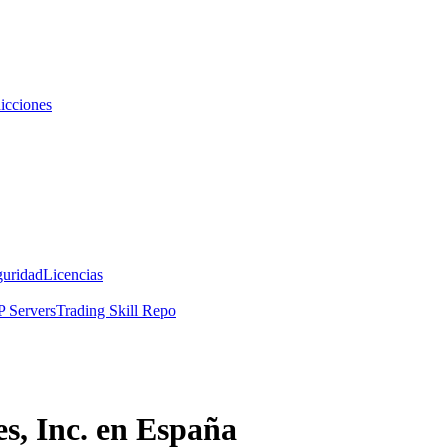
icciones
guridad
Licencias
 Servers
Trading Skill Repo
s, Inc. en España