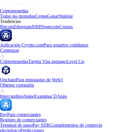
Criptomonedas
Todas las monedas
Cestas
Ganar
Staking
Tendencias
Bitcoin
Ethereum
XRP
Dogecoin
Cronos
Aplicación Crypto.com
Para usuarios cotidianos
Comenzar
Criptomonedas
Tarjeta Visa prepago
Level Up
Onchain
Para entusiastas de Web3
Obtener extensión
Intercambios
Stake
Examinar DApps
Pay
Para comerciantes
Registro de comerciantes
Terminal de pago
Pay SDK
Complementos de comercio
electrónico
Predicciones