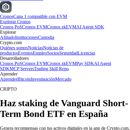
Cronos
Capa 1 compatible con EVM
Explorar Cronos
Cronos PoS
Cronos EVM
Cronos zkEVM
AI Agent SDK
Explorar
Afiliado
Instituciones
Custodia
Crypto.com
Quiénes somos
Noticias
Noticias de
productos
Eventos
Empleo
Socios
Seguridad
Licencias
Desarrolladores
Cronos PoS
Cronos EVM
Cronos zkEVM
Pay SDK
AI Agent
SDK
MCP Servers
Trading Skill Repo
Aprender
Aprender
Bitcoin
Investigación
Mercado
CRIPTO
Haz staking de Vanguard Short-
Term Bond ETF en España
Genera recompensas con tus activos digitales en la app de Crypto.com.