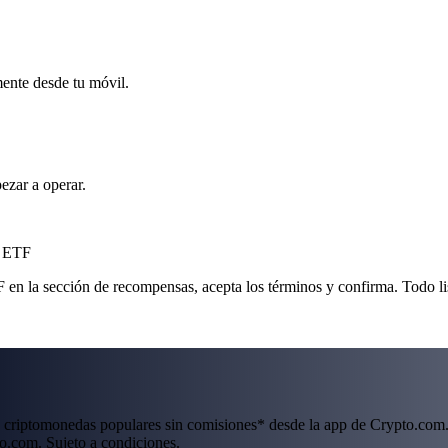
mente desde tu móvil.
ezar a operar.
d ETF
n la sección de recompensas, acepta los términos y confirma. Todo lis
 criptomonedas populares sin comisiones* desde la app de Crypto.com.
o.com. Sujeto a condiciones.