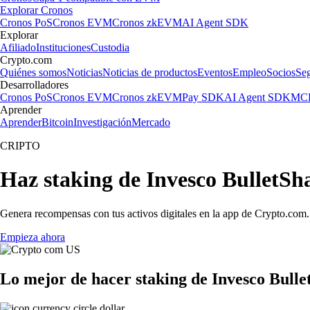
Explorar Cronos
Cronos PoS
Cronos EVM
Cronos zkEVM
AI Agent SDK
Explorar
Afiliado
Instituciones
Custodia
Crypto.com
Quiénes somos
Noticias
Noticias de productos
Eventos
Empleo
Socios
Se
Desarrolladores
Cronos PoS
Cronos EVM
Cronos zkEVM
Pay SDK
AI Agent SDK
MCP
Aprender
Aprender
Bitcoin
Investigación
Mercado
CRIPTO
Haz staking de Invesco BulletS
Genera recompensas con tus activos digitales en la app de Crypto.com. 
Empieza ahora
Lo mejor de hacer staking de Invesco Bull