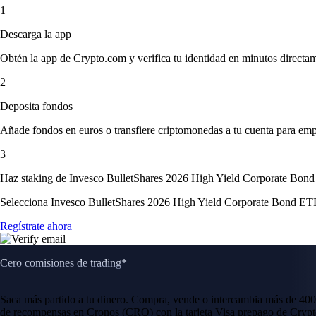
1
Descarga la app
Obtén la app de Crypto.com y verifica tu identidad en minutos directa
2
Deposita fondos
Añade fondos en euros o transfiere criptomonedas a tu cuenta para emp
3
Haz staking de Invesco BulletShares 2026 High Yield Corporate Bon
Selecciona Invesco BulletShares 2026 High Yield Corporate Bond ETF e
Regístrate ahora
Cero comisiones de trading*
Saca más partido a tu dinero. Compra, vende o intercambia más de 400
de recompensas en Cronos (CRO) con la tarjeta Visa prepago de Crypt