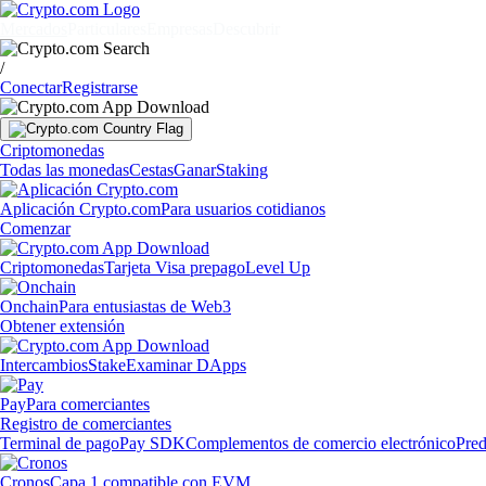
Mercados
Particulares
Empresas
Descubrir
/
Conectar
Registrarse
Criptomonedas
Todas las monedas
Cestas
Ganar
Staking
Aplicación Crypto.com
Para usuarios cotidianos
Comenzar
Criptomonedas
Tarjeta Visa prepago
Level Up
Onchain
Para entusiastas de Web3
Obtener extensión
Intercambios
Stake
Examinar DApps
Pay
Para comerciantes
Registro de comerciantes
Terminal de pago
Pay SDK
Complementos de comercio electrónico
Pred
Cronos
Capa 1 compatible con EVM