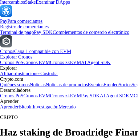
Intercambios
Stake
Examinar DApps
Pay
Para comerciantes
Registro de comerciantes
Terminal de pago
Pay SDK
Complementos de comercio electrónico
Cronos
Capa 1 compatible con EVM
Explorar Cronos
Cronos PoS
Cronos EVM
Cronos zkEVM
AI Agent SDK
Explorar
Afiliado
Instituciones
Custodia
Crypto.com
Quiénes somos
Noticias
Noticias de productos
Eventos
Empleo
Socios
Se
Desarrolladores
Cronos PoS
Cronos EVM
Cronos zkEVM
Pay SDK
AI Agent SDK
MCP
Aprender
Aprender
Bitcoin
Investigación
Mercado
CRIPTO
Haz staking de Broadridge Finan