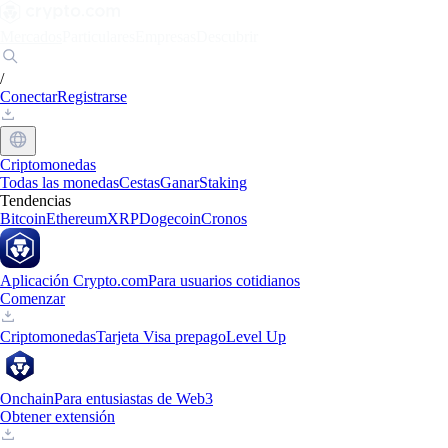
Mercados
Particulares
Empresas
Descubrir
/
Conectar
Registrarse
Criptomonedas
Todas las monedas
Cestas
Ganar
Staking
Tendencias
Bitcoin
Ethereum
XRP
Dogecoin
Cronos
Aplicación Crypto.com
Para usuarios cotidianos
Comenzar
Criptomonedas
Tarjeta Visa prepago
Level Up
Onchain
Para entusiastas de Web3
Obtener extensión