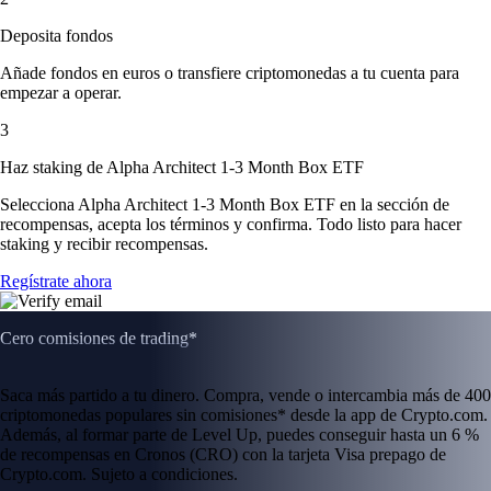
Deposita fondos
Añade fondos en euros o transfiere criptomonedas a tu cuenta para
empezar a operar.
3
Haz staking de Alpha Architect 1-3 Month Box ETF
Selecciona Alpha Architect 1-3 Month Box ETF en la sección de
recompensas, acepta los términos y confirma. Todo listo para hacer
staking y recibir recompensas.
Regístrate ahora
Cero comisiones de trading*
Saca más partido a tu dinero. Compra, vende o intercambia más de 400
criptomonedas populares sin comisiones* desde la app de Crypto.com.
Además, al formar parte de Level Up, puedes conseguir hasta un 6 %
de recompensas en Cronos (CRO) con la tarjeta Visa prepago de
Crypto.com. Sujeto a condiciones.