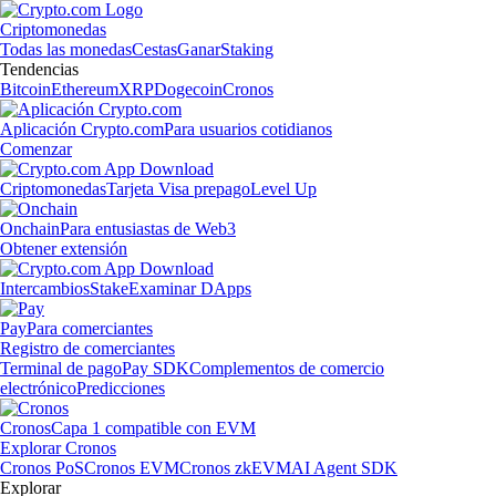
Criptomonedas
Todas las monedas
Cestas
Ganar
Staking
Tendencias
Bitcoin
Ethereum
XRP
Dogecoin
Cronos
Aplicación Crypto.com
Para usuarios cotidianos
Comenzar
Criptomonedas
Tarjeta Visa prepago
Level Up
Onchain
Para entusiastas de Web3
Obtener extensión
Intercambios
Stake
Examinar DApps
Pay
Para comerciantes
Registro de comerciantes
Terminal de pago
Pay SDK
Complementos de comercio
electrónico
Predicciones
Cronos
Capa 1 compatible con EVM
Explorar Cronos
Cronos PoS
Cronos EVM
Cronos zkEVM
AI Agent SDK
Explorar