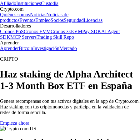
Afiliado
Instituciones
Custodia
Crypto.com
Quiénes somos
Noticias
Noticias de
productos
Eventos
Empleo
Socios
Seguridad
Licencias
Desarrolladores
Cronos PoS
Cronos EVM
Cronos zkEVM
Pay SDK
AI Agent
SDK
MCP Servers
Trading Skill Repo
Aprender
Aprender
Bitcoin
Investigación
Mercado
CRIPTO
Haz staking de Alpha Architect
1-3 Month Box ETF en España
Genera recompensas con tus activos digitales en la app de Crypto.com.
Haz staking con tus criptomonedas y participa en la validación de
redes de forma sencilla.
Empieza ahora