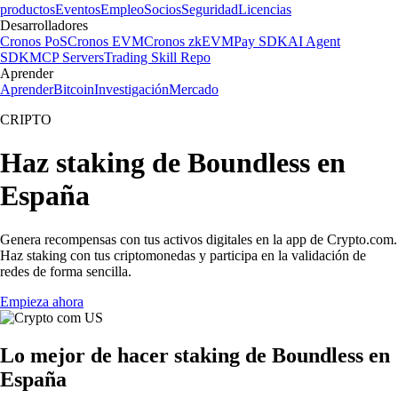
productos
Eventos
Empleo
Socios
Seguridad
Licencias
Desarrolladores
Cronos PoS
Cronos EVM
Cronos zkEVM
Pay SDK
AI Agent
SDK
MCP Servers
Trading Skill Repo
Aprender
Aprender
Bitcoin
Investigación
Mercado
CRIPTO
Haz staking de Boundless en
España
Genera recompensas con tus activos digitales en la app de Crypto.com.
Haz staking con tus criptomonedas y participa en la validación de
redes de forma sencilla.
Empieza ahora
Lo mejor de hacer staking de Boundless en
España