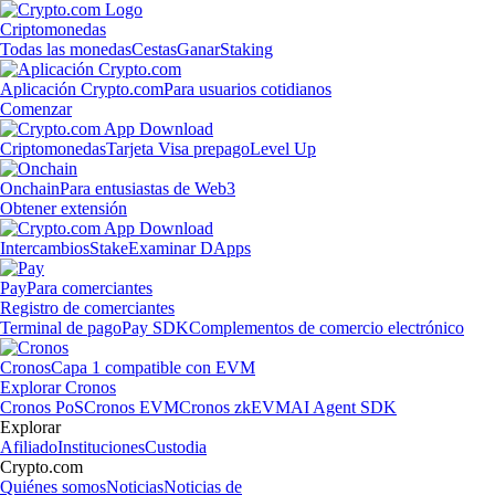
Criptomonedas
Todas las monedas
Cestas
Ganar
Staking
Aplicación Crypto.com
Para usuarios cotidianos
Comenzar
Criptomonedas
Tarjeta Visa prepago
Level Up
Onchain
Para entusiastas de Web3
Obtener extensión
Intercambios
Stake
Examinar DApps
Pay
Para comerciantes
Registro de comerciantes
Terminal de pago
Pay SDK
Complementos de comercio electrónico
Cronos
Capa 1 compatible con EVM
Explorar Cronos
Cronos PoS
Cronos EVM
Cronos zkEVM
AI Agent SDK
Explorar
Afiliado
Instituciones
Custodia
Crypto.com
Quiénes somos
Noticias
Noticias de