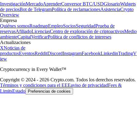
Investigación
Mercado
Aprender
Conversor BTC/USD
Glosario
Widgets
de precios
Bot de Telegram
Política de reclamaciones
Asistencia
Crypto
Overview
Empresa
Quiénes somos
Roadmap
Empleo
Socios
Seguridad
Prueba de
reservas
Afiliado
Licencias
Centro de exploración de criptoactivos
Medio
ambiente
Capital
Verificar
Política de conflictos de intereses
Actualizaciones
X
Noticias de
productos
Eventos
Reddit
Discord
Instagram
Facebook
Linkedin
TradingV
iew
Cryptocurrency in Every Wallet™
Copyright © 2024 - 2026 Crypto.com. Todos los derechos reservados.
Términos y condiciones para el EEE
aviso de privacidad
Fees &
Limits
Estado
Preferencias de cookies