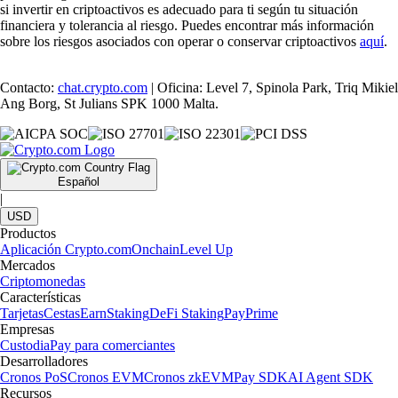
si invertir en criptoactivos es adecuado para ti según tu situación
financiera y tolerancia al riesgo. Puedes encontrar más información
sobre los riesgos asociados con operar o conservar criptoactivos
aquí
.
Contacto:
chat.crypto.com
| Oficina: Level 7, Spinola Park, Triq Mikiel
Ang Borg, St Julians SPK 1000 Malta.
Español
|
USD
Productos
Aplicación Crypto.com
Onchain
Level Up
Mercados
Criptomonedas
Características
Tarjetas
Cestas
Earn
Staking
DeFi Staking
Pay
Prime
Empresas
Custodia
Pay para comerciantes
Desarrolladores
Cronos PoS
Cronos EVM
Cronos zkEVM
Pay SDK
AI Agent SDK
Recursos