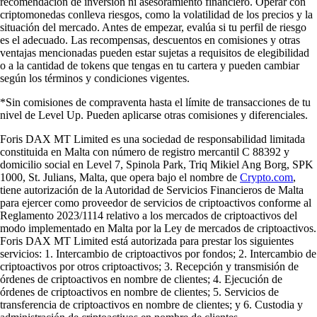
recomendación de inversión ni asesoramiento financiero. Operar con
criptomonedas conlleva riesgos, como la volatilidad de los precios y la
situación del mercado. Antes de empezar, evalúa si tu perfil de riesgo
es el adecuado. Las recompensas, descuentos en comisiones y otras
ventajas mencionadas pueden estar sujetas a requisitos de elegibilidad
o a la cantidad de tokens que tengas en tu cartera y pueden cambiar
según los términos y condiciones vigentes.
*Sin comisiones de compraventa hasta el límite de transacciones de tu
nivel de Level Up. Pueden aplicarse otras comisiones y diferenciales.
Foris DAX MT Limited es una sociedad de responsabilidad limitada
constituida en Malta con número de registro mercantil C 88392 y
domicilio social en Level 7, Spinola Park, Triq Mikiel Ang Borg, SPK
1000, St. Julians, Malta, que opera bajo el nombre de
Crypto.com
,
tiene autorización de la Autoridad de Servicios Financieros de Malta
para ejercer como proveedor de servicios de criptoactivos conforme al
Reglamento 2023/1114 relativo a los mercados de criptoactivos del
modo implementado en Malta por la Ley de mercados de criptoactivos.
Foris DAX MT Limited está autorizada para prestar los siguientes
servicios: 1. Intercambio de criptoactivos por fondos; 2. Intercambio de
criptoactivos por otros criptoactivos; 3. Recepción y transmisión de
órdenes de criptoactivos en nombre de clientes; 4. Ejecución de
órdenes de criptoactivos en nombre de clientes; 5. Servicios de
transferencia de criptoactivos en nombre de clientes; y 6. Custodia y