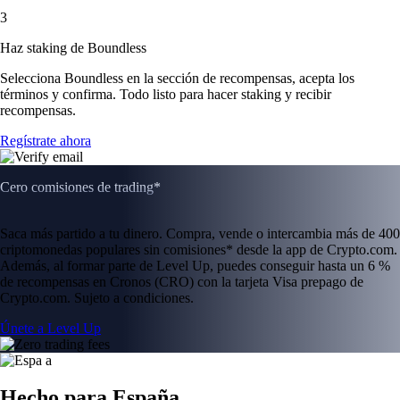
3
Haz staking de Boundless
Selecciona Boundless en la sección de recompensas, acepta los
términos y confirma. Todo listo para hacer staking y recibir
recompensas.
Regístrate ahora
Cero comisiones de trading*
Saca más partido a tu dinero. Compra, vende o intercambia más de 400
criptomonedas populares sin comisiones* desde la app de Crypto.com.
Además, al formar parte de Level Up, puedes conseguir hasta un 6 %
de recompensas en Cronos (CRO) con la tarjeta Visa prepago de
Crypto.com. Sujeto a condiciones.
Únete a Level Up
Hecho para España