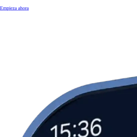
Empieza ahora