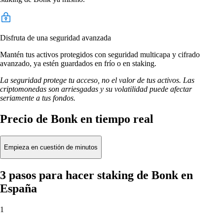
Disfruta de una seguridad avanzada
Mantén tus activos protegidos con seguridad multicapa y cifrado
avanzado, ya estén guardados en frío o en staking.
La seguridad protege tu acceso, no el valor de tus activos. Las
criptomonedas son arriesgadas y su volatilidad puede afectar
seriamente a tus fondos.
Precio de Bonk en tiempo real
Empieza en cuestión de minutos
3 pasos para hacer staking de Bonk en
España
1