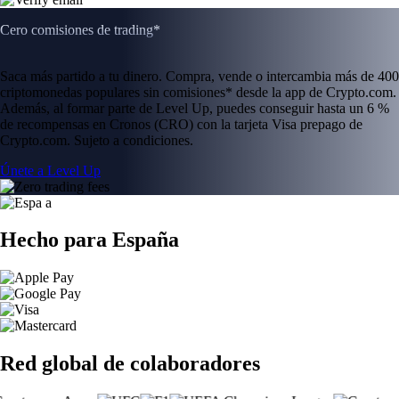
Cero comisiones de trading*
Saca más partido a tu dinero. Compra, vende o intercambia más de 400
criptomonedas populares sin comisiones* desde la app de Crypto.com.
Además, al formar parte de Level Up, puedes conseguir hasta un 6 %
de recompensas en Cronos (CRO) con la tarjeta Visa prepago de
Crypto.com. Sujeto a condiciones.
Únete a Level Up
Hecho para España
Red global de colaboradores