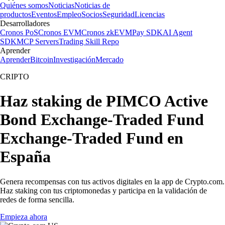
Quiénes somos
Noticias
Noticias de
productos
Eventos
Empleo
Socios
Seguridad
Licencias
Desarrolladores
Cronos PoS
Cronos EVM
Cronos zkEVM
Pay SDK
AI Agent
SDK
MCP Servers
Trading Skill Repo
Aprender
Aprender
Bitcoin
Investigación
Mercado
CRIPTO
Haz staking de PIMCO Active
Bond Exchange-Traded Fund
Exchange-Traded Fund en
España
Genera recompensas con tus activos digitales en la app de Crypto.com.
Haz staking con tus criptomonedas y participa en la validación de
redes de forma sencilla.
Empieza ahora