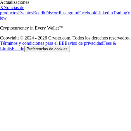
Actualizaciones
X
Noticias de
productos
Eventos
Reddit
Discord
Instagram
Facebook
Linkedin
TradingV
iew
Cryptocurrency in Every Wallet™
Copyright © 2024 - 2026 Crypto.com. Todos los derechos reservados.
Términos y condiciones para el EEE
aviso de privacidad
Fees &
Limits
Estado
Preferencias de cookies