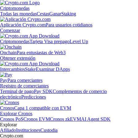
Criptomonedas
Todas las monedas
Cestas
Ganar
Staking
Aplicación Crypto.com
Para usuarios cotidianos
Comenzar
Criptomonedas
Tarjeta Visa prepago
Level Up
Onchain
Para entusiastas de Web3
Obtener extensión
Intercambios
Stake
Examinar DApps
Pay
Para comerciantes
Registro de comerciantes
Terminal de pago
Pay SDK
Complementos de comercio
electrónico
Predicciones
Cronos
Capa 1 compatible con EVM
Explorar Cronos
Cronos PoS
Cronos EVM
Cronos zkEVM
AI Agent SDK
Explorar
Afiliado
Instituciones
Custodia
Crypto.com