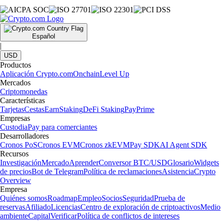
Español
|
USD
Productos
Aplicación Crypto.com
Onchain
Level Up
Mercados
Criptomonedas
Características
Tarjetas
Cestas
Earn
Staking
DeFi Staking
Pay
Prime
Empresas
Custodia
Pay para comerciantes
Desarrolladores
Cronos PoS
Cronos EVM
Cronos zkEVM
Pay SDK
AI Agent SDK
Recursos
Investigación
Mercado
Aprender
Conversor BTC/USD
Glosario
Widgets
de precios
Bot de Telegram
Política de reclamaciones
Asistencia
Crypto
Overview
Empresa
Quiénes somos
Roadmap
Empleo
Socios
Seguridad
Prueba de
reservas
Afiliado
Licencias
Centro de exploración de criptoactivos
Medio
ambiente
Capital
Verificar
Política de conflictos de intereses