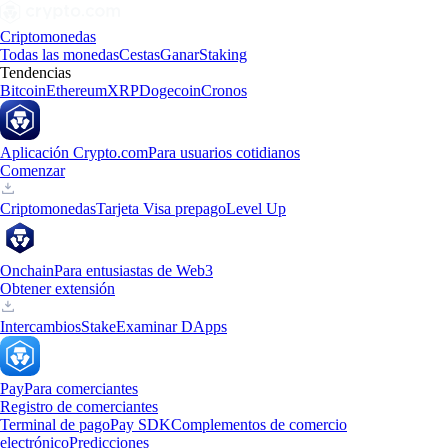
Criptomonedas
Todas las monedas
Cestas
Ganar
Staking
Tendencias
Bitcoin
Ethereum
XRP
Dogecoin
Cronos
Aplicación Crypto.com
Para usuarios cotidianos
Comenzar
Criptomonedas
Tarjeta Visa prepago
Level Up
Onchain
Para entusiastas de Web3
Obtener extensión
Intercambios
Stake
Examinar DApps
Pay
Para comerciantes
Registro de comerciantes
Terminal de pago
Pay SDK
Complementos de comercio
electrónico
Predicciones