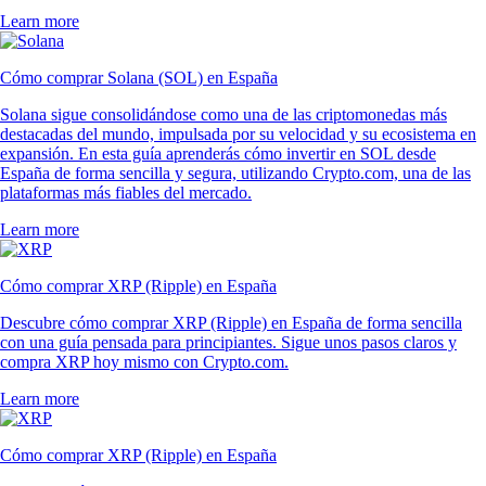
Learn more
Cómo comprar Solana (SOL) en España
Solana sigue consolidándose como una de las criptomonedas más
destacadas del mundo, impulsada por su velocidad y su ecosistema en
expansión. En esta guía aprenderás cómo invertir en SOL desde
España de forma sencilla y segura, utilizando Crypto.com, una de las
plataformas más fiables del mercado.
Learn more
Cómo comprar XRP (Ripple) en España
Descubre cómo comprar XRP (Ripple) en España de forma sencilla
con una guía pensada para principiantes. Sigue unos pasos claros y
compra XRP hoy mismo con Crypto.com.
Learn more
Cómo comprar XRP (Ripple) en España