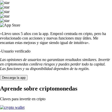
«Llevo unos 5 años con la app. Empezó centrada en cripto, pero ha
evolucionado con acciones y nuevas funciones muy útiles. Me
encantan estas mejoras y sigue siendo igual de intuitiva».
-
Usuario verificado
Las opiniones de usuarios no garantizan resultados similares. Invertir
en criptomonedas conlleva riesgos y puedes perder todo tu capital.
Las funciones y su disponibilidad dependen de tu región.
Descarga la app
Aprende sobre criptomonedas
Claves para invertir en cripto