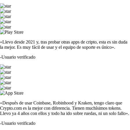
«Llevo desde 2021 y, tras probar otras apps de cripto, esta es sin duda
la mejor. Es muy fácil de usar y el equipo de soporte es único».
-
Usuario verificado
«Después de usar Coinbase, Robinhood y Kraken, tengo claro que
Crypto.com es la mejor con diferencia. Tienen muchísimos tokens.
Llevo ya 4 años con ellos y todo ha ido sobre ruedas, ni un solo fallo».
-
Usuario verificado