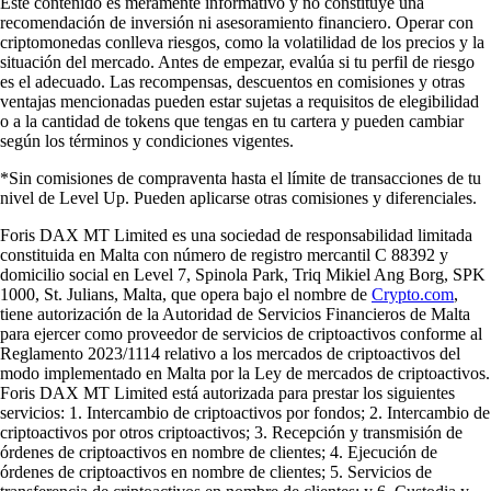
Este contenido es meramente informativo y no constituye una
recomendación de inversión ni asesoramiento financiero. Operar con
criptomonedas conlleva riesgos, como la volatilidad de los precios y la
situación del mercado. Antes de empezar, evalúa si tu perfil de riesgo
es el adecuado. Las recompensas, descuentos en comisiones y otras
ventajas mencionadas pueden estar sujetas a requisitos de elegibilidad
o a la cantidad de tokens que tengas en tu cartera y pueden cambiar
según los términos y condiciones vigentes.
*Sin comisiones de compraventa hasta el límite de transacciones de tu
nivel de Level Up. Pueden aplicarse otras comisiones y diferenciales.
Foris DAX MT Limited es una sociedad de responsabilidad limitada
constituida en Malta con número de registro mercantil C 88392 y
domicilio social en Level 7, Spinola Park, Triq Mikiel Ang Borg, SPK
1000, St. Julians, Malta, que opera bajo el nombre de
Crypto.com
,
tiene autorización de la Autoridad de Servicios Financieros de Malta
para ejercer como proveedor de servicios de criptoactivos conforme al
Reglamento 2023/1114 relativo a los mercados de criptoactivos del
modo implementado en Malta por la Ley de mercados de criptoactivos.
Foris DAX MT Limited está autorizada para prestar los siguientes
servicios: 1. Intercambio de criptoactivos por fondos; 2. Intercambio de
criptoactivos por otros criptoactivos; 3. Recepción y transmisión de
órdenes de criptoactivos en nombre de clientes; 4. Ejecución de
órdenes de criptoactivos en nombre de clientes; 5. Servicios de