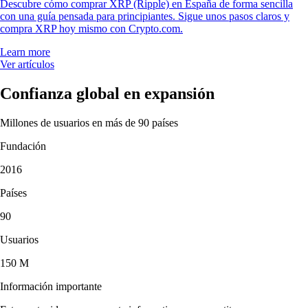
Descubre cómo comprar XRP (Ripple) en España de forma sencilla
con una guía pensada para principiantes. Sigue unos pasos claros y
compra XRP hoy mismo con Crypto.com.
Learn more
Ver artículos
Confianza global en expansión
Millones de usuarios en más de 90 países
Fundación
2016
Países
90
Usuarios
150 M
Información importante