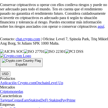
Conservar criptoactivos u operar con ellos conlleva riesgos y puede no
ser adecuado para todo el mundo. Ten en cuenta que el rendimiento
pasado no garantiza el rendimiento futuro. Considera cuidadosamente
si invertir en criptoactivos es adecuado para ti según tu situación
financiera y tolerancia al riesgo. Puedes encontrar más información
sobre los riesgos asociados con operar o conservar criptoactivos
aquí
.
Contacto:
chat.crypto.com
| Oficina: Level 7, Spinola Park, Triq Mikiel
Ang Borg, St Julians SPK 1000 Malta.
Español
|
USD
Productos
Aplicación Crypto.com
Onchain
Level Up
Mercados
Criptomonedas
Características
Tarjetas
Cestas
Earn
Staking
DeFi Staking
Pay
Prime
Empresas