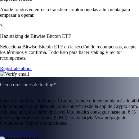
Añade fondos en euros o transfiere criptomonedas a tu cuenta para
empezar a operar.
3
Haz staking de Bitwise Bitcoin ETF
Selecciona Bitwise Bitcoin ETF en la sección de recompensas, acepta
los términos y confirma. Todo listo para hacer staking y recibir
recompensas.
Regístrate ahora
Cero comisiones de trading*
Saca más partido a tu dinero. Compra, vende o intercambia más de 400
criptomonedas populares sin comisiones* desde la app de Crypto.com.
Además, al formar parte de Level Up, puedes conseguir hasta un 6 %
de recompensas en Cronos (CRO) con la tarjeta Visa prepago de
Crypto.com. Sujeto a condiciones.
Únete a Level Up