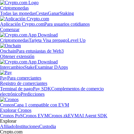
Criptomonedas
Todas las monedas
Cestas
Ganar
Staking
Aplicación Crypto.com
Para usuarios cotidianos
Comenzar
Criptomonedas
Tarjeta Visa prepago
Level Up
Onchain
Para entusiastas de Web3
Obtener extensión
Intercambios
Stake
Examinar DApps
Pay
Para comerciantes
Registro de comerciantes
Terminal de pago
Pay SDK
Complementos de comercio
electrónico
Predicciones
Cronos
Capa 1 compatible con EVM
Explorar Cronos
Cronos PoS
Cronos EVM
Cronos zkEVM
AI Agent SDK
Explorar
Afiliado
Instituciones
Custodia
Crypto.com