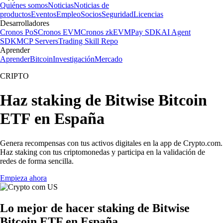
Quiénes somos
Noticias
Noticias de
productos
Eventos
Empleo
Socios
Seguridad
Licencias
Desarrolladores
Cronos PoS
Cronos EVM
Cronos zkEVM
Pay SDK
AI Agent
SDK
MCP Servers
Trading Skill Repo
Aprender
Aprender
Bitcoin
Investigación
Mercado
CRIPTO
Haz staking de Bitwise Bitcoin
ETF en España
Genera recompensas con tus activos digitales en la app de Crypto.com.
Haz staking con tus criptomonedas y participa en la validación de
redes de forma sencilla.
Empieza ahora
Lo mejor de hacer staking de Bitwise
Bitcoin ETF en España