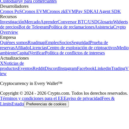
Custodia
Pay para comerciantes
Desarrolladores
Cronos PoS
Cronos EVM
Cronos zkEVM
Pay SDK
AI Agent SDK
Recursos
Investigación
Mercado
Aprender
Conversor BTC/USD
Glosario
Widgets
de precios
Bot de Telegram
Política de reclamaciones
Asistencia
Crypto
Overview
Empresa
Quiénes somos
Roadmap
Empleo
Socios
Seguridad
Prueba de
reservas
Afiliado
Licencias
Centro de exploración de criptoactivos
Medio
ambiente
Capital
Verificar
Política de conflictos de intereses
Actualizaciones
X
Noticias de
productos
Eventos
Reddit
Discord
Instagram
Facebook
Linkedin
TradingV
iew
Cryptocurrency in Every Wallet™
Copyright © 2024 - 2026 Crypto.com. Todos los derechos reservados.
Términos y condiciones para el EEE
aviso de privacidad
Fees &
Limits
Estado
Preferencias de cookies