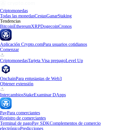
Criptomonedas
Todas las monedas
Cestas
Ganar
Staking
Tendencias
Bitcoin
Ethereum
XRP
Dogecoin
Cronos
Aplicación Crypto.com
Para usuarios cotidianos
Comenzar
Criptomonedas
Tarjeta Visa prepago
Level Up
Onchain
Para entusiastas de Web3
Obtener extensión
Intercambios
Stake
Examinar DApps
Pay
Para comerciantes
Registro de comerciantes
Terminal de pago
Pay SDK
Complementos de comercio
electrónico
Predicciones