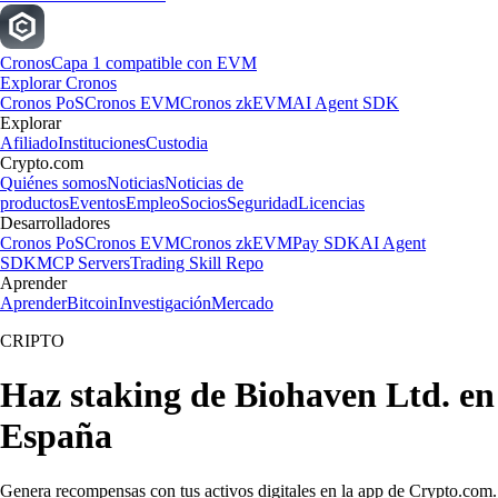
Cronos
Capa 1 compatible con EVM
Explorar Cronos
Cronos PoS
Cronos EVM
Cronos zkEVM
AI Agent SDK
Explorar
Afiliado
Instituciones
Custodia
Crypto.com
Quiénes somos
Noticias
Noticias de
productos
Eventos
Empleo
Socios
Seguridad
Licencias
Desarrolladores
Cronos PoS
Cronos EVM
Cronos zkEVM
Pay SDK
AI Agent
SDK
MCP Servers
Trading Skill Repo
Aprender
Aprender
Bitcoin
Investigación
Mercado
CRIPTO
Haz staking de Biohaven Ltd. en
España
Genera recompensas con tus activos digitales en la app de Crypto.com.