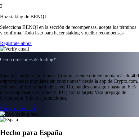
3
Haz staking de BENQI
Selecciona BENQI en la sección de recompensas, acepta los términos
y confirma. Todo listo para hacer staking y recibir recompensas.
Regístrate ahora
Cero comisiones de trading*
Saca más partido a tu dinero. Compra, vende o intercambia más de 400
criptomonedas populares sin comisiones* desde la app de Crypto.com.
Además, al formar parte de Level Up, puedes conseguir hasta un 6 %
de recompensas en Cronos (CRO) con la tarjeta Visa prepago de
Crypto.com. Sujeto a condiciones.
Únete a Level Up
Hecho para España