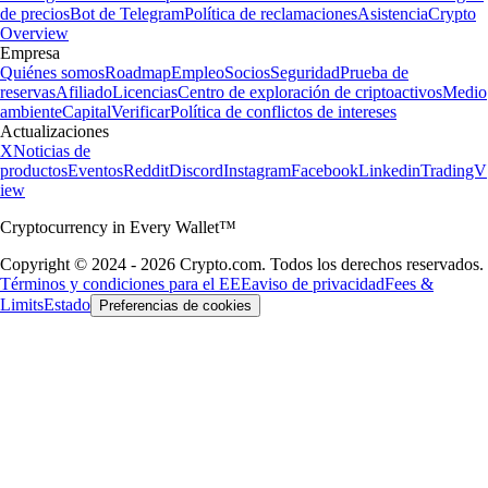
de precios
Bot de Telegram
Política de reclamaciones
Asistencia
Crypto
Overview
Empresa
Quiénes somos
Roadmap
Empleo
Socios
Seguridad
Prueba de
reservas
Afiliado
Licencias
Centro de exploración de criptoactivos
Medio
ambiente
Capital
Verificar
Política de conflictos de intereses
Actualizaciones
X
Noticias de
productos
Eventos
Reddit
Discord
Instagram
Facebook
Linkedin
TradingV
iew
Cryptocurrency in Every Wallet™
Copyright © 2024 - 2026 Crypto.com. Todos los derechos reservados.
Términos y condiciones para el EEE
aviso de privacidad
Fees &
Limits
Estado
Preferencias de cookies