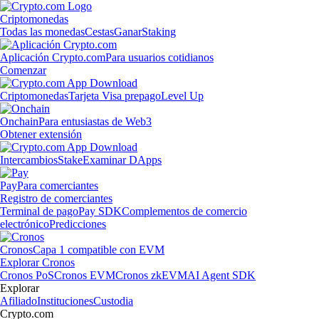
Criptomonedas
Todas las monedas
Cestas
Ganar
Staking
Aplicación Crypto.com
Para usuarios cotidianos
Comenzar
Criptomonedas
Tarjeta Visa prepago
Level Up
Onchain
Para entusiastas de Web3
Obtener extensión
Intercambios
Stake
Examinar DApps
Pay
Para comerciantes
Registro de comerciantes
Terminal de pago
Pay SDK
Complementos de comercio
electrónico
Predicciones
Cronos
Capa 1 compatible con EVM
Explorar Cronos
Cronos PoS
Cronos EVM
Cronos zkEVM
AI Agent SDK
Explorar
Afiliado
Instituciones
Custodia
Crypto.com