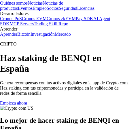
Quiénes somos
Noticias
Noticias de
productos
Eventos
Empleo
Socios
Seguridad
Licencias
Desarrolladores
Cronos PoS
Cronos EVM
Cronos zkEVM
Pay SDK
AI Agent
SDK
MCP Servers
Trading Skill Repo
Aprender
Aprender
Bitcoin
Investigación
Mercado
CRIPTO
Haz staking de BENQI en
España
Genera recompensas con tus activos digitales en la app de Crypto.com.
Haz staking con tus criptomonedas y participa en la validación de
redes de forma sencilla.
Empieza ahora
Lo mejor de hacer staking de BENQI en
España