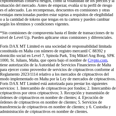
criptomonedas conlleva riesgos, como la volatilidad de los precios y la
situación del mercado. Antes de empezar, evalúa si tu perfil de riesgo
es el adecuado. Las recompensas, descuentos en comisiones y otras
ventajas mencionadas pueden estar sujetas a requisitos de elegibilidad
o a la cantidad de tokens que tengas en tu cartera y pueden cambiar
según los términos y condiciones vigentes.
*Sin comisiones de compraventa hasta el límite de transacciones de tu
nivel de Level Up. Pueden aplicarse otras comisiones y diferenciales.
Foris DAX MT Limited es una sociedad de responsabilidad limitada
constituida en Malta con número de registro mercantil C 88392 y
domicilio social en Level 7, Spinola Park, Triq Mikiel Ang Borg, SPK
1000, St. Julians, Malta, que opera bajo el nombre de
Crypto.com
,
tiene autorización de la Autoridad de Servicios Financieros de Malta
para ejercer como proveedor de servicios de criptoactivos conforme al
Reglamento 2023/1114 relativo a los mercados de criptoactivos del
modo implementado en Malta por la Ley de mercados de criptoactivos.
Foris DAX MT Limited está autorizada para prestar los siguientes
servicios: 1. Intercambio de criptoactivos por fondos; 2. Intercambio de
criptoactivos por otros criptoactivos; 3. Recepción y transmisión de
órdenes de criptoactivos en nombre de clientes; 4. Ejecución de
órdenes de criptoactivos en nombre de clientes; 5. Servicios de
transferencia de criptoactivos en nombre de clientes; y 6. Custodia y
administración de criptoactivos en nombre de clientes.