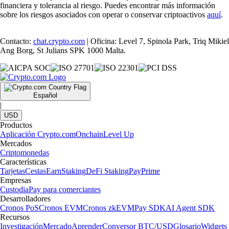
financiera y tolerancia al riesgo. Puedes encontrar más información
sobre los riesgos asociados con operar o conservar criptoactivos
aquí
.
Contacto:
chat.crypto.com
| Oficina: Level 7, Spinola Park, Triq Mikiel
Ang Borg, St Julians SPK 1000 Malta.
Español
|
USD
Productos
Aplicación Crypto.com
Onchain
Level Up
Mercados
Criptomonedas
Características
Tarjetas
Cestas
Earn
Staking
DeFi Staking
Pay
Prime
Empresas
Custodia
Pay para comerciantes
Desarrolladores
Cronos PoS
Cronos EVM
Cronos zkEVM
Pay SDK
AI Agent SDK
Recursos
Investigación
Mercado
Aprender
Conversor BTC/USD
Glosario
Widgets