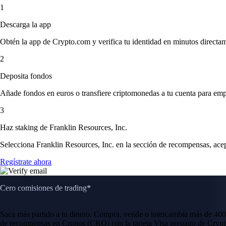
1
Descarga la app
Obtén la app de Crypto.com y verifica tu identidad en minutos directa
2
Deposita fondos
Añade fondos en euros o transfiere criptomonedas a tu cuenta para emp
3
Haz staking de Franklin Resources, Inc.
Selecciona Franklin Resources, Inc. en la sección de recompensas, acep
Regístrate ahora
Cero comisiones de trading*
Saca más partido a tu dinero. Compra, vende o intercambia más de 400
de recompensas en Cronos (CRO) con la tarjeta Visa prepago de Crypt