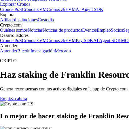
Explorar Cronos
Cronos PoS
Cronos EVM
Cronos zkEVM
AI Agent SDK
Explorar
Afiliado
Instituciones
Custodia
Crypto.com
Quiénes somos
Noticias
Noticias de productos
Eventos
Empleo
Socios
Se
Desarrolladores
Cronos PoS
Cronos EVM
Cronos zkEVM
Pay SDK
AI Agent SDK
MCP
Aprender
Aprender
Bitcoin
Investigación
Mercado
CRIPTO
Haz staking de Franklin Resourc
Genera recompensas con tus activos digitales en la app de Crypto.com. 
Empieza ahora
Lo mejor de hacer staking de Franklin Reso