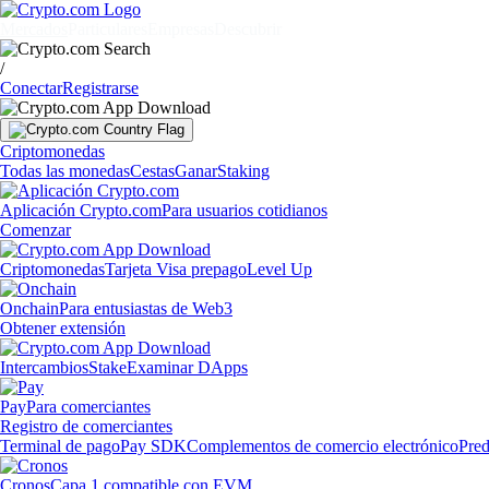
Mercados
Particulares
Empresas
Descubrir
/
Conectar
Registrarse
Criptomonedas
Todas las monedas
Cestas
Ganar
Staking
Aplicación Crypto.com
Para usuarios cotidianos
Comenzar
Criptomonedas
Tarjeta Visa prepago
Level Up
Onchain
Para entusiastas de Web3
Obtener extensión
Intercambios
Stake
Examinar DApps
Pay
Para comerciantes
Registro de comerciantes
Terminal de pago
Pay SDK
Complementos de comercio electrónico
Pred
Cronos
Capa 1 compatible con EVM