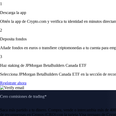
1
Descarga la app
Obtén la app de Crypto.com y verifica tu identidad en minutos directa
2
Deposita fondos
Añade fondos en euros o transfiere criptomonedas a tu cuenta para emp
3
Haz staking de JPMorgan BetaBuilders Canada ETF
Selecciona JPMorgan BetaBuilders Canada ETF en la sección de recompe
Regístrate ahora
Cero comisiones de trading*
Saca más partido a tu dinero. Compra, vende o intercambia más de 400
de recompensas en Cronos (CRO) con la tarjeta Visa prepago de Crypt