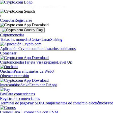
Mercados
Particulares
Empresas
Descubrir
/
Conectar
Registrarse
Criptomonedas
Todas las monedas
Cestas
Ganar
Staking
Aplicación Crypto.com
Para usuarios cotidianos
Comenzar
Criptomonedas
Tarjeta Visa prepago
Level Up
Onchain
Para entusiastas de Web3
Obtener extensión
Intercambios
Stake
Examinar DApps
Pay
Para comerciantes
Registro de comerciantes
Terminal de pago
Pay SDK
Complementos de comercio electrónico
Pred
Cronos
Capa 1 compatible con EVM