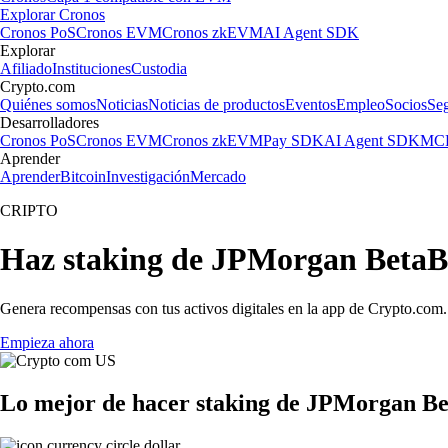
Explorar Cronos
Cronos PoS
Cronos EVM
Cronos zkEVM
AI Agent SDK
Explorar
Afiliado
Instituciones
Custodia
Crypto.com
Quiénes somos
Noticias
Noticias de productos
Eventos
Empleo
Socios
Se
Desarrolladores
Cronos PoS
Cronos EVM
Cronos zkEVM
Pay SDK
AI Agent SDK
MCP
Aprender
Aprender
Bitcoin
Investigación
Mercado
CRIPTO
Haz staking de JPMorgan BetaB
Genera recompensas con tus activos digitales en la app de Crypto.com. 
Empieza ahora
Lo mejor de hacer staking de JPMorgan B