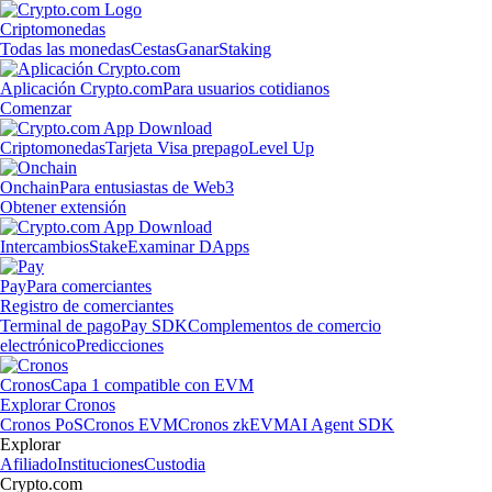
Criptomonedas
Todas las monedas
Cestas
Ganar
Staking
Aplicación Crypto.com
Para usuarios cotidianos
Comenzar
Criptomonedas
Tarjeta Visa prepago
Level Up
Onchain
Para entusiastas de Web3
Obtener extensión
Intercambios
Stake
Examinar DApps
Pay
Para comerciantes
Registro de comerciantes
Terminal de pago
Pay SDK
Complementos de comercio
electrónico
Predicciones
Cronos
Capa 1 compatible con EVM
Explorar Cronos
Cronos PoS
Cronos EVM
Cronos zkEVM
AI Agent SDK
Explorar
Afiliado
Instituciones
Custodia
Crypto.com