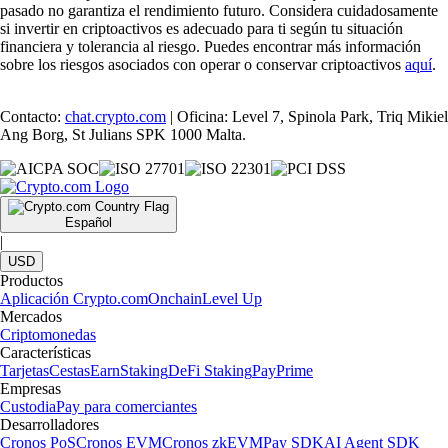
pasado no garantiza el rendimiento futuro. Considera cuidadosamente
si invertir en criptoactivos es adecuado para ti según tu situación
financiera y tolerancia al riesgo. Puedes encontrar más información
sobre los riesgos asociados con operar o conservar criptoactivos
aquí
.
Contacto:
chat.crypto.com
| Oficina: Level 7, Spinola Park, Triq Mikiel
Ang Borg, St Julians SPK 1000 Malta.
Español
|
USD
Productos
Aplicación Crypto.com
Onchain
Level Up
Mercados
Criptomonedas
Características
Tarjetas
Cestas
Earn
Staking
DeFi Staking
Pay
Prime
Empresas
Custodia
Pay para comerciantes
Desarrolladores
Cronos PoS
Cronos EVM
Cronos zkEVM
Pay SDK
AI Agent SDK