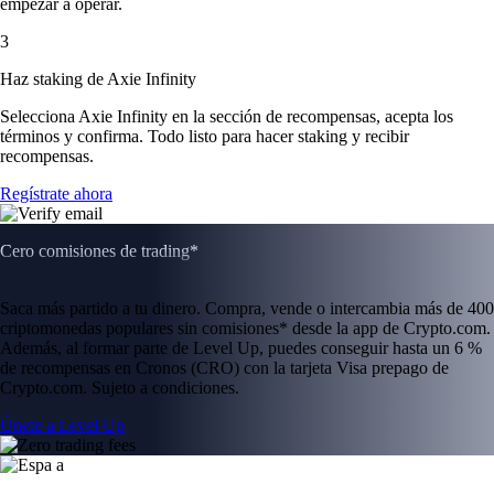
empezar a operar.
3
Haz staking de Axie Infinity
Selecciona Axie Infinity en la sección de recompensas, acepta los
términos y confirma. Todo listo para hacer staking y recibir
recompensas.
Regístrate ahora
Cero comisiones de trading*
Saca más partido a tu dinero. Compra, vende o intercambia más de 400
criptomonedas populares sin comisiones* desde la app de Crypto.com.
Además, al formar parte de Level Up, puedes conseguir hasta un 6 %
de recompensas en Cronos (CRO) con la tarjeta Visa prepago de
Crypto.com. Sujeto a condiciones.
Únete a Level Up