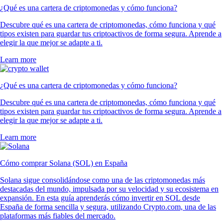
¿Qué es una cartera de criptomonedas y cómo funciona?
Descubre qué es una cartera de criptomonedas, cómo funciona y qué
tipos existen para guardar tus criptoactivos de forma segura. Aprende a
elegir la que mejor se adapte a ti.
Learn more
¿Qué es una cartera de criptomonedas y cómo funciona?
Descubre qué es una cartera de criptomonedas, cómo funciona y qué
tipos existen para guardar tus criptoactivos de forma segura. Aprende a
elegir la que mejor se adapte a ti.
Learn more
Cómo comprar Solana (SOL) en España
Solana sigue consolidándose como una de las criptomonedas más
destacadas del mundo, impulsada por su velocidad y su ecosistema en
expansión. En esta guía aprenderás cómo invertir en SOL desde
España de forma sencilla y segura, utilizando Crypto.com, una de las
plataformas más fiables del mercado.