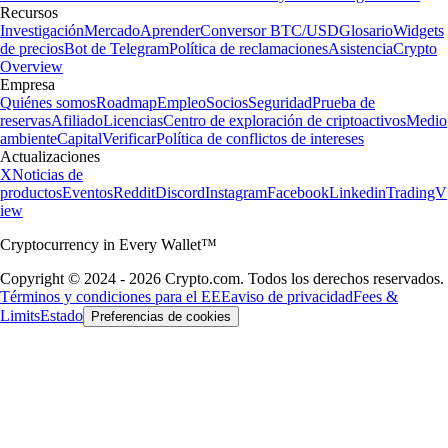
Recursos
Investigación
Mercado
Aprender
Conversor BTC/USD
Glosario
Widgets
de precios
Bot de Telegram
Política de reclamaciones
Asistencia
Crypto
Overview
Empresa
Quiénes somos
Roadmap
Empleo
Socios
Seguridad
Prueba de
reservas
Afiliado
Licencias
Centro de exploración de criptoactivos
Medio
ambiente
Capital
Verificar
Política de conflictos de intereses
Actualizaciones
X
Noticias de
productos
Eventos
Reddit
Discord
Instagram
Facebook
Linkedin
TradingV
iew
Cryptocurrency in Every Wallet™
Copyright © 2024 - 2026 Crypto.com. Todos los derechos reservados.
Términos y condiciones para el EEE
aviso de privacidad
Fees &
Limits
Estado
Preferencias de cookies