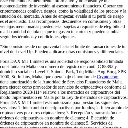
Este contenido es meramente informativo y no constituye una
recomendación de inversión ni asesoramiento financiero. Operar con
criptomonedas conlleva riesgos, como la volatilidad de los precios y la
situación del mercado. Antes de empezar, evalúa si tu perfil de riesgo
es el adecuado. Las recompensas, descuentos en comisiones y otras
ventajas mencionadas pueden estar sujetas a requisitos de elegibilidad
o a la cantidad de tokens que tengas en tu cartera y pueden cambiar
según los términos y condiciones vigentes.
*Sin comisiones de compraventa hasta el límite de transacciones de tu
nivel de Level Up. Pueden aplicarse otras comisiones y diferenciales.
Foris DAX MT Limited es una sociedad de responsabilidad limitada
constituida en Malta con número de registro mercantil C 88392 y
domicilio social en Level 7, Spinola Park, Triq Mikiel Ang Borg, SPK
1000, St. Julians, Malta, que opera bajo el nombre de
Crypto.com
,
tiene autorización de la Autoridad de Servicios Financieros de Malta
para ejercer como proveedor de servicios de criptoactivos conforme al
Reglamento 2023/1114 relativo a los mercados de criptoactivos del
modo implementado en Malta por la Ley de mercados de criptoactivos.
Foris DAX MT Limited está autorizada para prestar los siguientes
servicios: 1. Intercambio de criptoactivos por fondos; 2. Intercambio de
criptoactivos por otros criptoactivos; 3. Recepción y transmisión de
órdenes de criptoactivos en nombre de clientes; 4. Ejecución de
órdenes de criptoactivos en nombre de clientes; 5. Servicios de