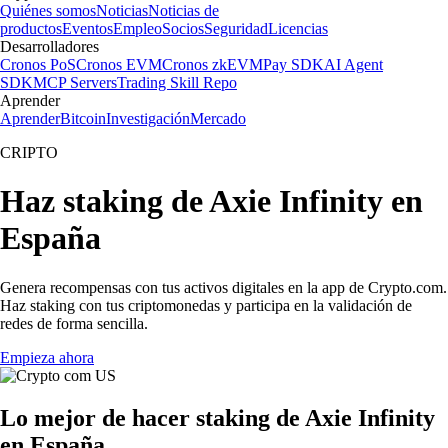
Quiénes somos
Noticias
Noticias de
productos
Eventos
Empleo
Socios
Seguridad
Licencias
Desarrolladores
Cronos PoS
Cronos EVM
Cronos zkEVM
Pay SDK
AI Agent
SDK
MCP Servers
Trading Skill Repo
Aprender
Aprender
Bitcoin
Investigación
Mercado
CRIPTO
Haz staking de Axie Infinity en
España
Genera recompensas con tus activos digitales en la app de Crypto.com.
Haz staking con tus criptomonedas y participa en la validación de
redes de forma sencilla.
Empieza ahora
Lo mejor de hacer staking de Axie Infinity
en España