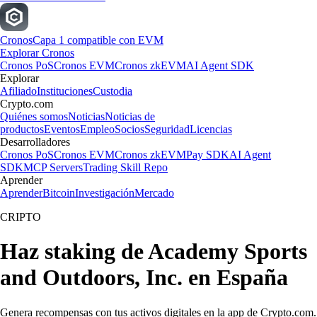
Cronos
Capa 1 compatible con EVM
Explorar Cronos
Cronos PoS
Cronos EVM
Cronos zkEVM
AI Agent SDK
Explorar
Afiliado
Instituciones
Custodia
Crypto.com
Quiénes somos
Noticias
Noticias de
productos
Eventos
Empleo
Socios
Seguridad
Licencias
Desarrolladores
Cronos PoS
Cronos EVM
Cronos zkEVM
Pay SDK
AI Agent
SDK
MCP Servers
Trading Skill Repo
Aprender
Aprender
Bitcoin
Investigación
Mercado
CRIPTO
Haz staking de Academy Sports
and Outdoors, Inc. en España
Genera recompensas con tus activos digitales en la app de Crypto.com.