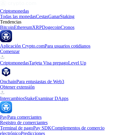
Criptomonedas
Todas las monedas
Cestas
Ganar
Staking
Tendencias
Bitcoin
Ethereum
XRP
Dogecoin
Cronos
Aplicación Crypto.com
Para usuarios cotidianos
Comenzar
Criptomonedas
Tarjeta Visa prepago
Level Up
Onchain
Para entusiastas de Web3
Obtener extensión
Intercambios
Stake
Examinar DApps
Pay
Para comerciantes
Registro de comerciantes
Terminal de pago
Pay SDK
Complementos de comercio
electrónico
Predicciones