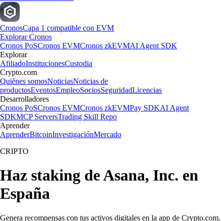
Cronos
Capa 1 compatible con EVM
Explorar Cronos
Cronos PoS
Cronos EVM
Cronos zkEVM
AI Agent SDK
Explorar
Afiliado
Instituciones
Custodia
Crypto.com
Quiénes somos
Noticias
Noticias de
productos
Eventos
Empleo
Socios
Seguridad
Licencias
Desarrolladores
Cronos PoS
Cronos EVM
Cronos zkEVM
Pay SDK
AI Agent
SDK
MCP Servers
Trading Skill Repo
Aprender
Aprender
Bitcoin
Investigación
Mercado
CRIPTO
Haz staking de Asana, Inc. en
España
Genera recompensas con tus activos digitales en la app de Crypto.com.