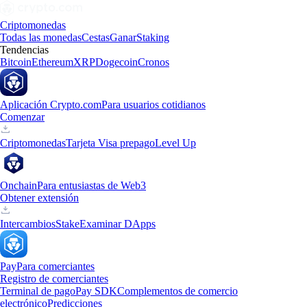
Criptomonedas
Todas las monedas
Cestas
Ganar
Staking
Tendencias
Bitcoin
Ethereum
XRP
Dogecoin
Cronos
Aplicación Crypto.com
Para usuarios cotidianos
Comenzar
Criptomonedas
Tarjeta Visa prepago
Level Up
Onchain
Para entusiastas de Web3
Obtener extensión
Intercambios
Stake
Examinar DApps
Pay
Para comerciantes
Registro de comerciantes
Terminal de pago
Pay SDK
Complementos de comercio
electrónico
Predicciones