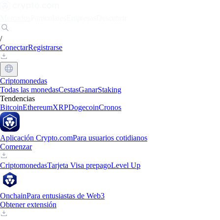
Mercados
Particulares
Empresas
Descubrir
/
Conectar
Registrarse
Criptomonedas
Todas las monedas
Cestas
Ganar
Staking
Tendencias
Bitcoin
Ethereum
XRP
Dogecoin
Cronos
Aplicación Crypto.com
Para usuarios cotidianos
Comenzar
Criptomonedas
Tarjeta Visa prepago
Level Up
Onchain
Para entusiastas de Web3
Obtener extensión