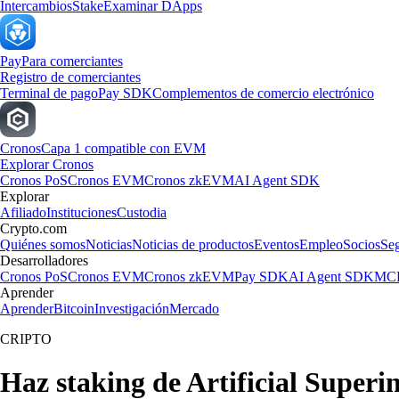
Intercambios
Stake
Examinar DApps
Pay
Para comerciantes
Registro de comerciantes
Terminal de pago
Pay SDK
Complementos de comercio electrónico
Cronos
Capa 1 compatible con EVM
Explorar Cronos
Cronos PoS
Cronos EVM
Cronos zkEVM
AI Agent SDK
Explorar
Afiliado
Instituciones
Custodia
Crypto.com
Quiénes somos
Noticias
Noticias de productos
Eventos
Empleo
Socios
Se
Desarrolladores
Cronos PoS
Cronos EVM
Cronos zkEVM
Pay SDK
AI Agent SDK
MCP
Aprender
Aprender
Bitcoin
Investigación
Mercado
CRIPTO
Haz staking de Artificial Superi