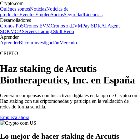
Crypto.com
Quiénes somos
Noticias
Noticias de
productos
Eventos
Empleo
Socios
Seguridad
Licencias
Desarrolladores
Cronos PoS
Cronos EVM
Cronos zkEVM
Pay SDK
AI Agent
SDK
MCP Servers
Trading Skill Repo
Aprender
Aprender
Bitcoin
Investigación
Mercado
CRIPTO
Haz staking de Arcutis
Biotherapeutics, Inc. en España
Genera recompensas con tus activos digitales en la app de Crypto.com.
Haz staking con tus criptomonedas y participa en la validación de
redes de forma sencilla.
Empieza ahora
Lo mejor de hacer staking de Arcutis