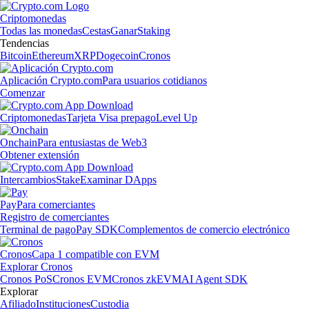
Criptomonedas
Todas las monedas
Cestas
Ganar
Staking
Tendencias
Bitcoin
Ethereum
XRP
Dogecoin
Cronos
Aplicación Crypto.com
Para usuarios cotidianos
Comenzar
Criptomonedas
Tarjeta Visa prepago
Level Up
Onchain
Para entusiastas de Web3
Obtener extensión
Intercambios
Stake
Examinar DApps
Pay
Para comerciantes
Registro de comerciantes
Terminal de pago
Pay SDK
Complementos de comercio electrónico
Cronos
Capa 1 compatible con EVM
Explorar Cronos
Cronos PoS
Cronos EVM
Cronos zkEVM
AI Agent SDK
Explorar
Afiliado
Instituciones
Custodia