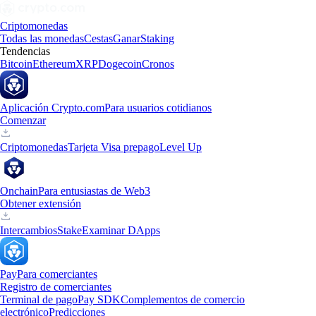
Criptomonedas
Todas las monedas
Cestas
Ganar
Staking
Tendencias
Bitcoin
Ethereum
XRP
Dogecoin
Cronos
Aplicación Crypto.com
Para usuarios cotidianos
Comenzar
Criptomonedas
Tarjeta Visa prepago
Level Up
Onchain
Para entusiastas de Web3
Obtener extensión
Intercambios
Stake
Examinar DApps
Pay
Para comerciantes
Registro de comerciantes
Terminal de pago
Pay SDK
Complementos de comercio
electrónico
Predicciones