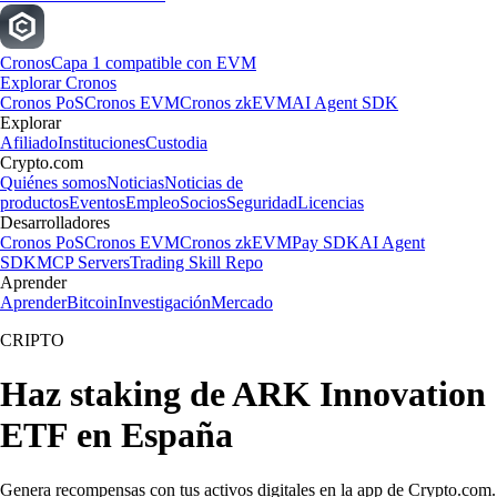
Cronos
Capa 1 compatible con EVM
Explorar Cronos
Cronos PoS
Cronos EVM
Cronos zkEVM
AI Agent SDK
Explorar
Afiliado
Instituciones
Custodia
Crypto.com
Quiénes somos
Noticias
Noticias de
productos
Eventos
Empleo
Socios
Seguridad
Licencias
Desarrolladores
Cronos PoS
Cronos EVM
Cronos zkEVM
Pay SDK
AI Agent
SDK
MCP Servers
Trading Skill Repo
Aprender
Aprender
Bitcoin
Investigación
Mercado
CRIPTO
Haz staking de ARK Innovation
ETF en España
Genera recompensas con tus activos digitales en la app de Crypto.com.