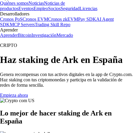
Quiénes somos
Noticias
Noticias de
productos
Eventos
Empleo
Socios
Seguridad
Licencias
Desarrolladores
Cronos PoS
Cronos EVM
Cronos zkEVM
Pay SDK
AI Agent
SDK
MCP Servers
Trading Skill Repo
Aprender
Aprender
Bitcoin
Investigación
Mercado
CRIPTO
Haz staking de Ark en España
Genera recompensas con tus activos digitales en la app de Crypto.com.
Haz staking con tus criptomonedas y participa en la validación de
redes de forma sencilla.
Empieza ahora
Lo mejor de hacer staking de Ark en
España