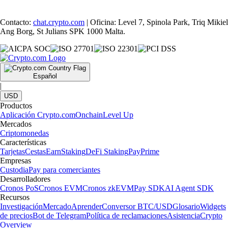
Contacto:
chat.crypto.com
| Oficina: Level 7, Spinola Park, Triq Mikiel
Ang Borg, St Julians SPK 1000 Malta.
Español
|
USD
Productos
Aplicación Crypto.com
Onchain
Level Up
Mercados
Criptomonedas
Características
Tarjetas
Cestas
Earn
Staking
DeFi Staking
Pay
Prime
Empresas
Custodia
Pay para comerciantes
Desarrolladores
Cronos PoS
Cronos EVM
Cronos zkEVM
Pay SDK
AI Agent SDK
Recursos
Investigación
Mercado
Aprender
Conversor BTC/USD
Glosario
Widgets
de precios
Bot de Telegram
Política de reclamaciones
Asistencia
Crypto
Overview