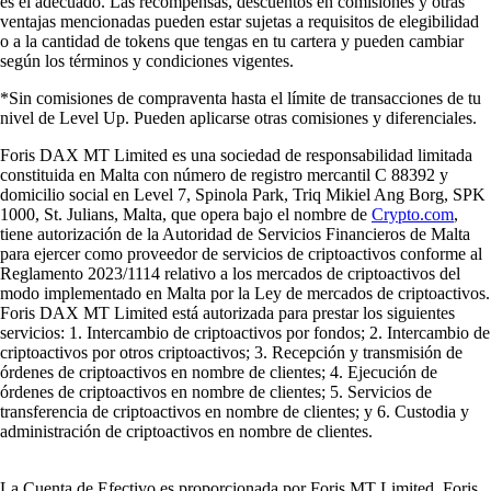
es el adecuado. Las recompensas, descuentos en comisiones y otras
ventajas mencionadas pueden estar sujetas a requisitos de elegibilidad
o a la cantidad de tokens que tengas en tu cartera y pueden cambiar
según los términos y condiciones vigentes.
*Sin comisiones de compraventa hasta el límite de transacciones de tu
nivel de Level Up. Pueden aplicarse otras comisiones y diferenciales.
Foris DAX MT Limited es una sociedad de responsabilidad limitada
constituida en Malta con número de registro mercantil C 88392 y
domicilio social en Level 7, Spinola Park, Triq Mikiel Ang Borg, SPK
1000, St. Julians, Malta, que opera bajo el nombre de
Crypto.com
,
tiene autorización de la Autoridad de Servicios Financieros de Malta
para ejercer como proveedor de servicios de criptoactivos conforme al
Reglamento 2023/1114 relativo a los mercados de criptoactivos del
modo implementado en Malta por la Ley de mercados de criptoactivos.
Foris DAX MT Limited está autorizada para prestar los siguientes
servicios: 1. Intercambio de criptoactivos por fondos; 2. Intercambio de
criptoactivos por otros criptoactivos; 3. Recepción y transmisión de
órdenes de criptoactivos en nombre de clientes; 4. Ejecución de
órdenes de criptoactivos en nombre de clientes; 5. Servicios de
transferencia de criptoactivos en nombre de clientes; y 6. Custodia y
administración de criptoactivos en nombre de clientes.
La Cuenta de Efectivo es proporcionada por Foris MT Limited. Foris