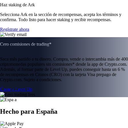
Haz staking de Ark
Selecciona Ark en la sección de recompensas, acepta los términos y
confirma. Todo listo para hacer staking y recibir recompensas.
Regístrate ahora
Cero comisiones de trading*
Saca más partido a tu dinero. Compra, vende o intercambia más de 400
criptomonedas populares sin comisiones* desde la app de Crypto.com.
Además, al formar parte de Level Up, puedes conseguir hasta un 6 %
de recompensas en Cronos (CRO) con la tarjeta Visa prepago de
Crypto.com. Sujeto a condiciones.
Únete a Level Up
Hecho para España