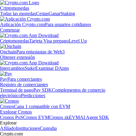
Criptomonedas
Todas las monedas
Cestas
Ganar
Staking
Aplicación Crypto.com
Para usuarios cotidianos
Comenzar
Criptomonedas
Tarjeta Visa prepago
Level Up
Onchain
Para entusiastas de Web3
Obtener extensión
Intercambios
Stake
Examinar DApps
Pay
Para comerciantes
Registro de comerciantes
Terminal de pago
Pay SDK
Complementos de comercio
electrónico
Predicciones
Cronos
Capa 1 compatible con EVM
Explorar Cronos
Cronos PoS
Cronos EVM
Cronos zkEVM
AI Agent SDK
Explorar
Afiliado
Instituciones
Custodia
Crypto.com