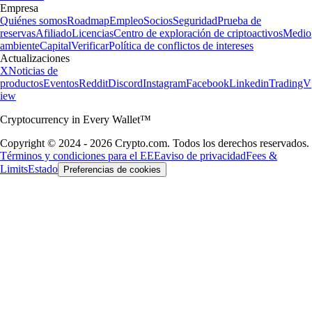
Empresa
Quiénes somos
Roadmap
Empleo
Socios
Seguridad
Prueba de
reservas
Afiliado
Licencias
Centro de exploración de criptoactivos
Medio
ambiente
Capital
Verificar
Política de conflictos de intereses
Actualizaciones
X
Noticias de
productos
Eventos
Reddit
Discord
Instagram
Facebook
Linkedin
TradingV
iew
Cryptocurrency in Every Wallet™
Copyright © 2024 - 2026 Crypto.com. Todos los derechos reservados.
Términos y condiciones para el EEE
aviso de privacidad
Fees &
Limits
Estado
Preferencias de cookies