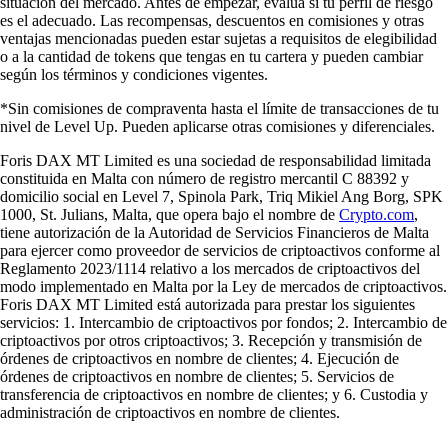
situación del mercado. Antes de empezar, evalúa si tu perfil de riesgo
es el adecuado. Las recompensas, descuentos en comisiones y otras
ventajas mencionadas pueden estar sujetas a requisitos de elegibilidad
o a la cantidad de tokens que tengas en tu cartera y pueden cambiar
según los términos y condiciones vigentes.
*Sin comisiones de compraventa hasta el límite de transacciones de tu
nivel de Level Up. Pueden aplicarse otras comisiones y diferenciales.
Foris DAX MT Limited es una sociedad de responsabilidad limitada
constituida en Malta con número de registro mercantil C 88392 y
domicilio social en Level 7, Spinola Park, Triq Mikiel Ang Borg, SPK
1000, St. Julians, Malta, que opera bajo el nombre de
Crypto.com
,
tiene autorización de la Autoridad de Servicios Financieros de Malta
para ejercer como proveedor de servicios de criptoactivos conforme al
Reglamento 2023/1114 relativo a los mercados de criptoactivos del
modo implementado en Malta por la Ley de mercados de criptoactivos.
Foris DAX MT Limited está autorizada para prestar los siguientes
servicios: 1. Intercambio de criptoactivos por fondos; 2. Intercambio de
criptoactivos por otros criptoactivos; 3. Recepción y transmisión de
órdenes de criptoactivos en nombre de clientes; 4. Ejecución de
órdenes de criptoactivos en nombre de clientes; 5. Servicios de
transferencia de criptoactivos en nombre de clientes; y 6. Custodia y
administración de criptoactivos en nombre de clientes.