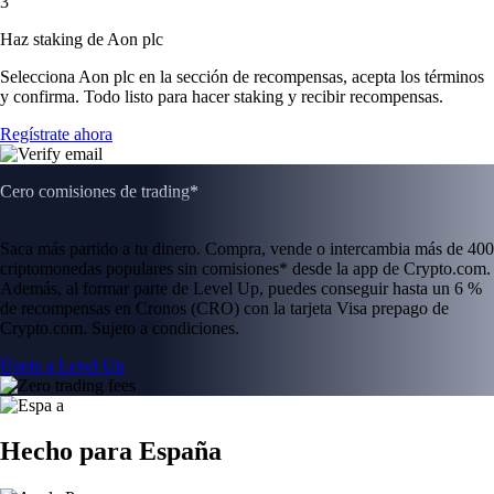
3
Haz staking de Aon plc
Selecciona Aon plc en la sección de recompensas, acepta los términos
y confirma. Todo listo para hacer staking y recibir recompensas.
Regístrate ahora
Cero comisiones de trading*
Saca más partido a tu dinero. Compra, vende o intercambia más de 400
criptomonedas populares sin comisiones* desde la app de Crypto.com.
Además, al formar parte de Level Up, puedes conseguir hasta un 6 %
de recompensas en Cronos (CRO) con la tarjeta Visa prepago de
Crypto.com. Sujeto a condiciones.
Únete a Level Up
Hecho para España