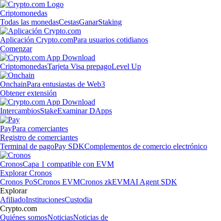
Criptomonedas
Todas las monedas
Cestas
Ganar
Staking
Aplicación Crypto.com
Para usuarios cotidianos
Comenzar
Criptomonedas
Tarjeta Visa prepago
Level Up
Onchain
Para entusiastas de Web3
Obtener extensión
Intercambios
Stake
Examinar DApps
Pay
Para comerciantes
Registro de comerciantes
Terminal de pago
Pay SDK
Complementos de comercio electrónico
Cronos
Capa 1 compatible con EVM
Explorar Cronos
Cronos PoS
Cronos EVM
Cronos zkEVM
AI Agent SDK
Explorar
Afiliado
Instituciones
Custodia
Crypto.com
Quiénes somos
Noticias
Noticias de