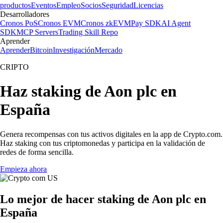
productos
Eventos
Empleo
Socios
Seguridad
Licencias
Desarrolladores
Cronos PoS
Cronos EVM
Cronos zkEVM
Pay SDK
AI Agent
SDK
MCP Servers
Trading Skill Repo
Aprender
Aprender
Bitcoin
Investigación
Mercado
CRIPTO
Haz staking de Aon plc en
España
Genera recompensas con tus activos digitales en la app de Crypto.com.
Haz staking con tus criptomonedas y participa en la validación de
redes de forma sencilla.
Empieza ahora
Lo mejor de hacer staking de Aon plc en
España