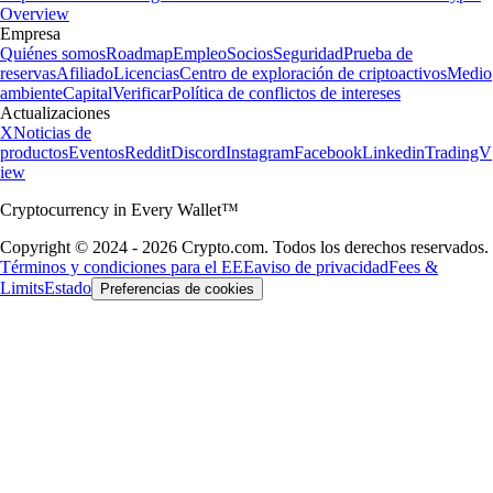
Overview
Empresa
Quiénes somos
Roadmap
Empleo
Socios
Seguridad
Prueba de
reservas
Afiliado
Licencias
Centro de exploración de criptoactivos
Medio
ambiente
Capital
Verificar
Política de conflictos de intereses
Actualizaciones
X
Noticias de
productos
Eventos
Reddit
Discord
Instagram
Facebook
Linkedin
TradingV
iew
Cryptocurrency in Every Wallet™
Copyright © 2024 - 2026 Crypto.com. Todos los derechos reservados.
Términos y condiciones para el EEE
aviso de privacidad
Fees &
Limits
Estado
Preferencias de cookies