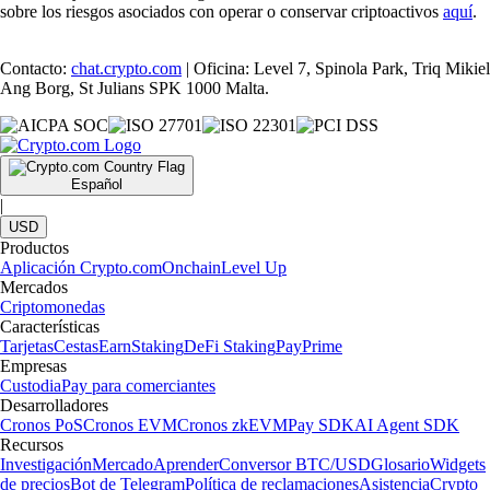
sobre los riesgos asociados con operar o conservar criptoactivos
aquí
.
Contacto:
chat.crypto.com
| Oficina: Level 7, Spinola Park, Triq Mikiel
Ang Borg, St Julians SPK 1000 Malta.
Español
|
USD
Productos
Aplicación Crypto.com
Onchain
Level Up
Mercados
Criptomonedas
Características
Tarjetas
Cestas
Earn
Staking
DeFi Staking
Pay
Prime
Empresas
Custodia
Pay para comerciantes
Desarrolladores
Cronos PoS
Cronos EVM
Cronos zkEVM
Pay SDK
AI Agent SDK
Recursos
Investigación
Mercado
Aprender
Conversor BTC/USD
Glosario
Widgets
de precios
Bot de Telegram
Política de reclamaciones
Asistencia
Crypto