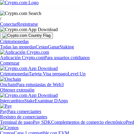
Mercados
Particulares
Empresas
Descubrir
/
Conectar
Registrarse
Criptomonedas
Todas las monedas
Cestas
Ganar
Staking
Aplicación Crypto.com
Para usuarios cotidianos
Comenzar
Criptomonedas
Tarjeta Visa prepago
Level Up
Onchain
Para entusiastas de Web3
Obtener extensión
Intercambios
Stake
Examinar DApps
Pay
Para comerciantes
Registro de comerciantes
Terminal de pago
Pay SDK
Complementos de comercio electrónico
Pred
Cronos
Capa 1 compatible con EVM