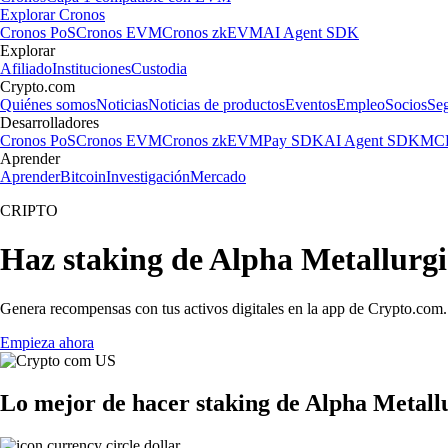
Explorar Cronos
Cronos PoS
Cronos EVM
Cronos zkEVM
AI Agent SDK
Explorar
Afiliado
Instituciones
Custodia
Crypto.com
Quiénes somos
Noticias
Noticias de productos
Eventos
Empleo
Socios
Se
Desarrolladores
Cronos PoS
Cronos EVM
Cronos zkEVM
Pay SDK
AI Agent SDK
MCP
Aprender
Aprender
Bitcoin
Investigación
Mercado
CRIPTO
Haz staking de Alpha Metallurgi
Genera recompensas con tus activos digitales en la app de Crypto.com. 
Empieza ahora
Lo mejor de hacer staking de Alpha Metallu