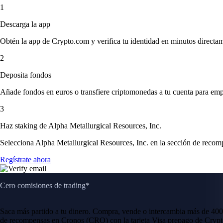
1
Descarga la app
Obtén la app de Crypto.com y verifica tu identidad en minutos directa
2
Deposita fondos
Añade fondos en euros o transfiere criptomonedas a tu cuenta para emp
3
Haz staking de Alpha Metallurgical Resources, Inc.
Selecciona Alpha Metallurgical Resources, Inc. en la sección de recomp
Regístrate ahora
Cero comisiones de trading*
Saca más partido a tu dinero. Compra, vende o intercambia más de 400
de recompensas en Cronos (CRO) con la tarjeta Visa prepago de Crypt