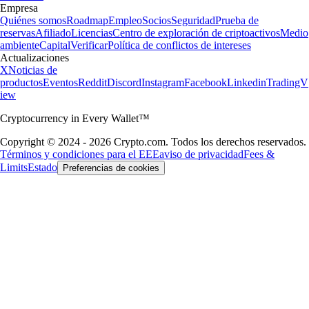
Empresa
Quiénes somos
Roadmap
Empleo
Socios
Seguridad
Prueba de
reservas
Afiliado
Licencias
Centro de exploración de criptoactivos
Medio
ambiente
Capital
Verificar
Política de conflictos de intereses
Actualizaciones
X
Noticias de
productos
Eventos
Reddit
Discord
Instagram
Facebook
Linkedin
TradingV
iew
Cryptocurrency in Every Wallet™
Copyright © 2024 - 2026 Crypto.com. Todos los derechos reservados.
Términos y condiciones para el EEE
aviso de privacidad
Fees &
Limits
Estado
Preferencias de cookies