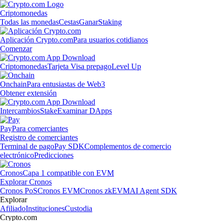
Criptomonedas
Todas las monedas
Cestas
Ganar
Staking
Aplicación Crypto.com
Para usuarios cotidianos
Comenzar
Criptomonedas
Tarjeta Visa prepago
Level Up
Onchain
Para entusiastas de Web3
Obtener extensión
Intercambios
Stake
Examinar DApps
Pay
Para comerciantes
Registro de comerciantes
Terminal de pago
Pay SDK
Complementos de comercio
electrónico
Predicciones
Cronos
Capa 1 compatible con EVM
Explorar Cronos
Cronos PoS
Cronos EVM
Cronos zkEVM
AI Agent SDK
Explorar
Afiliado
Instituciones
Custodia
Crypto.com