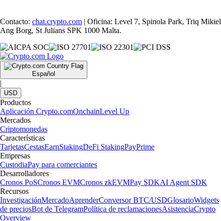
Contacto:
chat.crypto.com
| Oficina: Level 7, Spinola Park, Triq Mikiel
Ang Borg, St Julians SPK 1000 Malta.
Español
|
USD
Productos
Aplicación Crypto.com
Onchain
Level Up
Mercados
Criptomonedas
Características
Tarjetas
Cestas
Earn
Staking
DeFi Staking
Pay
Prime
Empresas
Custodia
Pay para comerciantes
Desarrolladores
Cronos PoS
Cronos EVM
Cronos zkEVM
Pay SDK
AI Agent SDK
Recursos
Investigación
Mercado
Aprender
Conversor BTC/USD
Glosario
Widgets
de precios
Bot de Telegram
Política de reclamaciones
Asistencia
Crypto
Overview