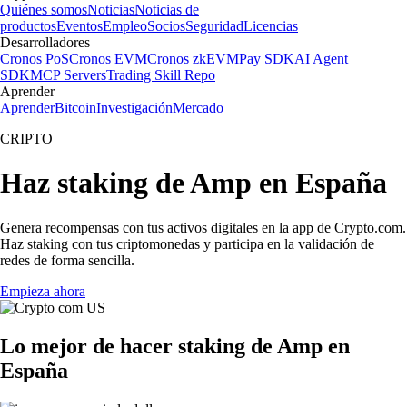
Quiénes somos
Noticias
Noticias de
productos
Eventos
Empleo
Socios
Seguridad
Licencias
Desarrolladores
Cronos PoS
Cronos EVM
Cronos zkEVM
Pay SDK
AI Agent
SDK
MCP Servers
Trading Skill Repo
Aprender
Aprender
Bitcoin
Investigación
Mercado
CRIPTO
Haz staking de Amp en España
Genera recompensas con tus activos digitales en la app de Crypto.com.
Haz staking con tus criptomonedas y participa en la validación de
redes de forma sencilla.
Empieza ahora
Lo mejor de hacer staking de Amp en
España