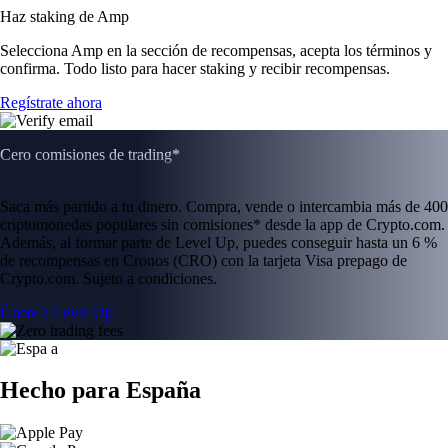
Haz staking de Amp
Selecciona Amp en la sección de recompensas, acepta los términos y
confirma. Todo listo para hacer staking y recibir recompensas.
Regístrate ahora
Cero comisiones de trading*
Saca más partido a tu dinero. Compra, vende o intercambia más de 400
criptomonedas populares sin comisiones* desde la app de Crypto.com.
Además, al formar parte de Level Up, puedes conseguir hasta un 6 %
de recompensas en Cronos (CRO) con la tarjeta Visa prepago de
Crypto.com. Sujeto a condiciones.
Únete a Level Up
Hecho para España