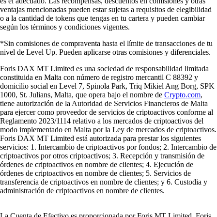
es el adecuado. Las recompensas, descuentos en comisiones y otras
ventajas mencionadas pueden estar sujetas a requisitos de elegibilidad
o a la cantidad de tokens que tengas en tu cartera y pueden cambiar
según los términos y condiciones vigentes.
*Sin comisiones de compraventa hasta el límite de transacciones de tu
nivel de Level Up. Pueden aplicarse otras comisiones y diferenciales.
Foris DAX MT Limited es una sociedad de responsabilidad limitada
constituida en Malta con número de registro mercantil C 88392 y
domicilio social en Level 7, Spinola Park, Triq Mikiel Ang Borg, SPK
1000, St. Julians, Malta, que opera bajo el nombre de
Crypto.com
,
tiene autorización de la Autoridad de Servicios Financieros de Malta
para ejercer como proveedor de servicios de criptoactivos conforme al
Reglamento 2023/1114 relativo a los mercados de criptoactivos del
modo implementado en Malta por la Ley de mercados de criptoactivos.
Foris DAX MT Limited está autorizada para prestar los siguientes
servicios: 1. Intercambio de criptoactivos por fondos; 2. Intercambio de
criptoactivos por otros criptoactivos; 3. Recepción y transmisión de
órdenes de criptoactivos en nombre de clientes; 4. Ejecución de
órdenes de criptoactivos en nombre de clientes; 5. Servicios de
transferencia de criptoactivos en nombre de clientes; y 6. Custodia y
administración de criptoactivos en nombre de clientes.
La Cuenta de Efectivo es proporcionada por Foris MT Limited. Foris