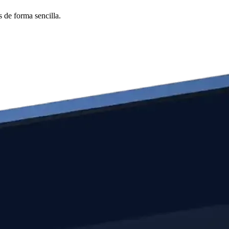
 de forma sencilla.