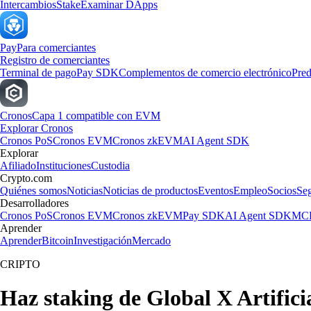
Intercambios
Stake
Examinar DApps
Pay
Para comerciantes
Registro de comerciantes
Terminal de pago
Pay SDK
Complementos de comercio electrónico
Pred
Cronos
Capa 1 compatible con EVM
Explorar Cronos
Cronos PoS
Cronos EVM
Cronos zkEVM
AI Agent SDK
Explorar
Afiliado
Instituciones
Custodia
Crypto.com
Quiénes somos
Noticias
Noticias de productos
Eventos
Empleo
Socios
Se
Desarrolladores
Cronos PoS
Cronos EVM
Cronos zkEVM
Pay SDK
AI Agent SDK
MCP
Aprender
Aprender
Bitcoin
Investigación
Mercado
CRIPTO
Haz staking de Global X Artific