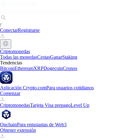
Mercados
Particulares
Empresas
Descubrir
/
Conectar
Registrarse
Criptomonedas
Todas las monedas
Cestas
Ganar
Staking
Tendencias
Bitcoin
Ethereum
XRP
Dogecoin
Cronos
Aplicación Crypto.com
Para usuarios cotidianos
Comenzar
Criptomonedas
Tarjeta Visa prepago
Level Up
Onchain
Para entusiastas de Web3
Obtener extensión