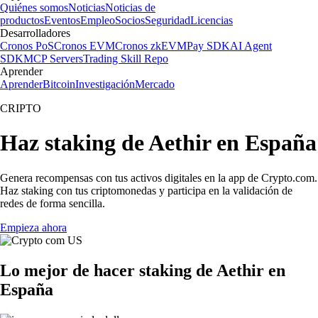
Quiénes somos
Noticias
Noticias de
productos
Eventos
Empleo
Socios
Seguridad
Licencias
Desarrolladores
Cronos PoS
Cronos EVM
Cronos zkEVM
Pay SDK
AI Agent
SDK
MCP Servers
Trading Skill Repo
Aprender
Aprender
Bitcoin
Investigación
Mercado
CRIPTO
Haz staking de Aethir en España
Genera recompensas con tus activos digitales en la app de Crypto.com.
Haz staking con tus criptomonedas y participa en la validación de
redes de forma sencilla.
Empieza ahora
Lo mejor de hacer staking de Aethir en
España