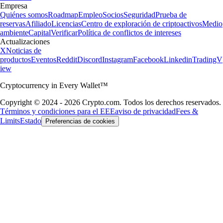
Empresa
Quiénes somos
Roadmap
Empleo
Socios
Seguridad
Prueba de
reservas
Afiliado
Licencias
Centro de exploración de criptoactivos
Medio
ambiente
Capital
Verificar
Política de conflictos de intereses
Actualizaciones
X
Noticias de
productos
Eventos
Reddit
Discord
Instagram
Facebook
Linkedin
TradingV
iew
Cryptocurrency in Every Wallet™
Copyright © 2024 - 2026 Crypto.com. Todos los derechos reservados.
Términos y condiciones para el EEE
aviso de privacidad
Fees &
Limits
Estado
Preferencias de cookies