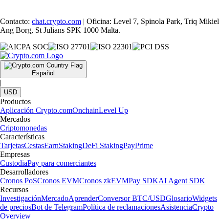
Contacto:
chat.crypto.com
| Oficina: Level 7, Spinola Park, Triq Mikiel
Ang Borg, St Julians SPK 1000 Malta.
Español
|
USD
Productos
Aplicación Crypto.com
Onchain
Level Up
Mercados
Criptomonedas
Características
Tarjetas
Cestas
Earn
Staking
DeFi Staking
Pay
Prime
Empresas
Custodia
Pay para comerciantes
Desarrolladores
Cronos PoS
Cronos EVM
Cronos zkEVM
Pay SDK
AI Agent SDK
Recursos
Investigación
Mercado
Aprender
Conversor BTC/USD
Glosario
Widgets
de precios
Bot de Telegram
Política de reclamaciones
Asistencia
Crypto
Overview