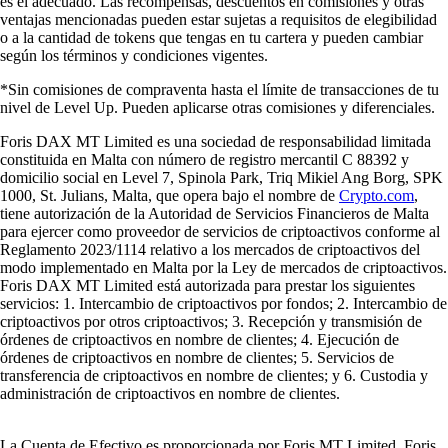
es el adecuado. Las recompensas, descuentos en comisiones y otras
ventajas mencionadas pueden estar sujetas a requisitos de elegibilidad
o a la cantidad de tokens que tengas en tu cartera y pueden cambiar
según los términos y condiciones vigentes.
*Sin comisiones de compraventa hasta el límite de transacciones de tu
nivel de Level Up. Pueden aplicarse otras comisiones y diferenciales.
Foris DAX MT Limited es una sociedad de responsabilidad limitada
constituida en Malta con número de registro mercantil C 88392 y
domicilio social en Level 7, Spinola Park, Triq Mikiel Ang Borg, SPK
1000, St. Julians, Malta, que opera bajo el nombre de
Crypto.com
,
tiene autorización de la Autoridad de Servicios Financieros de Malta
para ejercer como proveedor de servicios de criptoactivos conforme al
Reglamento 2023/1114 relativo a los mercados de criptoactivos del
modo implementado en Malta por la Ley de mercados de criptoactivos.
Foris DAX MT Limited está autorizada para prestar los siguientes
servicios: 1. Intercambio de criptoactivos por fondos; 2. Intercambio de
criptoactivos por otros criptoactivos; 3. Recepción y transmisión de
órdenes de criptoactivos en nombre de clientes; 4. Ejecución de
órdenes de criptoactivos en nombre de clientes; 5. Servicios de
transferencia de criptoactivos en nombre de clientes; y 6. Custodia y
administración de criptoactivos en nombre de clientes.
La Cuenta de Efectivo es proporcionada por Foris MT Limited. Foris