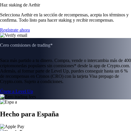
Haz staking de Aethir
Selecciona Aethir en la sección de recompensas, acepta los términos y
confirma. Todo listo para hacer staking y recibir recompensas.
Regístrate ahora
Cero comisiones de trading*
Saca más partido a tu dinero. Compra, vende o intercambia más de 400
criptomonedas populares sin comisiones* desde la app de Crypto.com.
Además, al formar parte de Level Up, puedes conseguir hasta un 6 %
de recompensas en Cronos (CRO) con la tarjeta Visa prepago de
Crypto.com. Sujeto a condiciones.
Únete a Level Up
Hecho para España