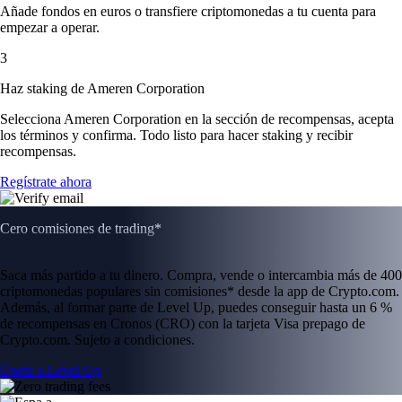
Añade fondos en euros o transfiere criptomonedas a tu cuenta para
empezar a operar.
3
Haz staking de Ameren Corporation
Selecciona Ameren Corporation en la sección de recompensas, acepta
los términos y confirma. Todo listo para hacer staking y recibir
recompensas.
Regístrate ahora
Cero comisiones de trading*
Saca más partido a tu dinero. Compra, vende o intercambia más de 400
criptomonedas populares sin comisiones* desde la app de Crypto.com.
Además, al formar parte de Level Up, puedes conseguir hasta un 6 %
de recompensas en Cronos (CRO) con la tarjeta Visa prepago de
Crypto.com. Sujeto a condiciones.
Únete a Level Up