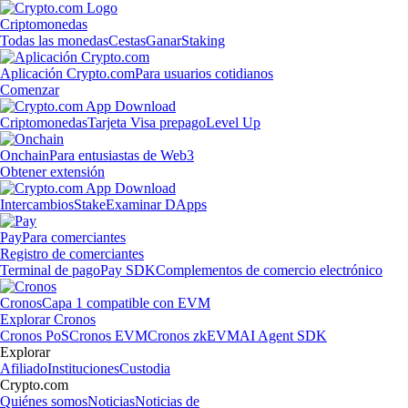
Criptomonedas
Todas las monedas
Cestas
Ganar
Staking
Aplicación Crypto.com
Para usuarios cotidianos
Comenzar
Criptomonedas
Tarjeta Visa prepago
Level Up
Onchain
Para entusiastas de Web3
Obtener extensión
Intercambios
Stake
Examinar DApps
Pay
Para comerciantes
Registro de comerciantes
Terminal de pago
Pay SDK
Complementos de comercio electrónico
Cronos
Capa 1 compatible con EVM
Explorar Cronos
Cronos PoS
Cronos EVM
Cronos zkEVM
AI Agent SDK
Explorar
Afiliado
Instituciones
Custodia
Crypto.com
Quiénes somos
Noticias
Noticias de