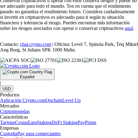
Conservar criptoactivos u operar con ellos conlleva riesgos y puede no
ser adecuado para todo el mundo. Ten en cuenta que el rendimiento
pasado no garantiza el rendimiento futuro. Considera cuidadosamente
si invertir en criptoactivos es adecuado para ti según tu situación
financiera y tolerancia al riesgo. Puedes encontrar más información
sobre los riesgos asociados con operar o conservar criptoactivos
aquí
.
Contacto:
chat.crypto.com
| Oficina: Level 7, Spinola Park, Triq Mikiel
Ang Borg, St Julians SPK 1000 Malta.
Español
|
USD
Productos
Aplicación Crypto.com
Onchain
Level Up
Mercados
Criptomonedas
Características
Tarjetas
Cestas
Earn
Staking
DeFi Staking
Pay
Prime
Empresas
Custodia
Pay para comerciantes