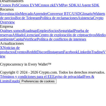
Desarrolladores
Cronos PoS
Cronos EVM
Cronos zkEVM
Pay SDK
AI Agent SDK
Recursos
Investigación
Mercado
Aprender
Conversor BTC/USD
Glosario
Widgets
de precios
Bot de Telegram
Política de reclamaciones
Asistencia
Crypto
Overview
Empresa
Quiénes somos
Roadmap
Empleo
Socios
Seguridad
Prueba de
reservas
Afiliado
Licencias
Centro de exploración de criptoactivos
Medio
ambiente
Capital
Verificar
Política de conflictos de intereses
Actualizaciones
X
Noticias de
productos
Eventos
Reddit
Discord
Instagram
Facebook
Linkedin
TradingV
iew
Cryptocurrency in Every Wallet™
Copyright © 2024 - 2026 Crypto.com. Todos los derechos reservados.
Términos y condiciones para el EEE
aviso de privacidad
Fees &
Limits
Estado
Preferencias de cookies