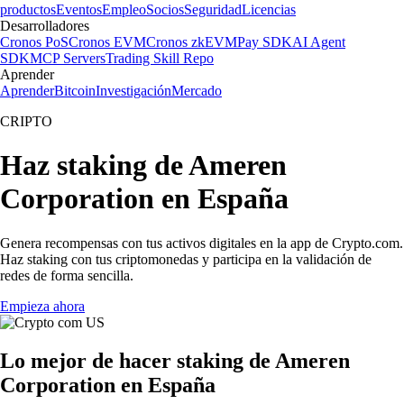
productos
Eventos
Empleo
Socios
Seguridad
Licencias
Desarrolladores
Cronos PoS
Cronos EVM
Cronos zkEVM
Pay SDK
AI Agent
SDK
MCP Servers
Trading Skill Repo
Aprender
Aprender
Bitcoin
Investigación
Mercado
CRIPTO
Haz staking de Ameren
Corporation en España
Genera recompensas con tus activos digitales en la app de Crypto.com.
Haz staking con tus criptomonedas y participa en la validación de
redes de forma sencilla.
Empieza ahora
Lo mejor de hacer staking de Ameren
Corporation en España