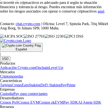
si invertir en criptoactivos es adecuado para ti según tu situación
financiera y tolerancia al riesgo. Puedes encontrar más información
sobre los riesgos asociados con operar o conservar criptoactivos
aquí
.
Contacto:
chat.crypto.com
| Oficina: Level 7, Spinola Park, Triq Mikiel
Ang Borg, St Julians SPK 1000 Malta.
Español
|
USD
Productos
Aplicación Crypto.com
Onchain
Level Up
Mercados
Criptomonedas
Características
Tarjetas
Cestas
Earn
Staking
DeFi Staking
Pay
Prime
Empresas
Custodia
Pay para comerciantes
Desarrolladores
Cronos PoS
Cronos EVM
Cronos zkEVM
Pay SDK
AI Agent SDK
Recursos