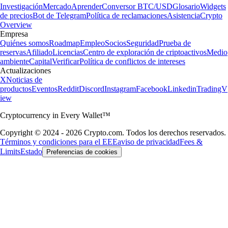
Investigación
Mercado
Aprender
Conversor BTC/USD
Glosario
Widgets
de precios
Bot de Telegram
Política de reclamaciones
Asistencia
Crypto
Overview
Empresa
Quiénes somos
Roadmap
Empleo
Socios
Seguridad
Prueba de
reservas
Afiliado
Licencias
Centro de exploración de criptoactivos
Medio
ambiente
Capital
Verificar
Política de conflictos de intereses
Actualizaciones
X
Noticias de
productos
Eventos
Reddit
Discord
Instagram
Facebook
Linkedin
TradingV
iew
Cryptocurrency in Every Wallet™
Copyright © 2024 - 2026 Crypto.com. Todos los derechos reservados.
Términos y condiciones para el EEE
aviso de privacidad
Fees &
Limits
Estado
Preferencias de cookies