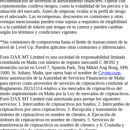
recomendación de inversión ni asesoramiento financiero. Operar con
criptomonedas conlleva riesgos, como la volatilidad de los precios y la
situación del mercado. Antes de empezar, evalúa si tu perfil de riesgo
es el adecuado. Las recompensas, descuentos en comisiones y otras
ventajas mencionadas pueden estar sujetas a requisitos de elegibilidad
o a la cantidad de tokens que tengas en tu cartera y pueden cambiar
según los términos y condiciones vigentes.
*Sin comisiones de compraventa hasta el límite de transacciones de tu
nivel de Level Up. Pueden aplicarse otras comisiones y diferenciales.
Foris DAX MT Limited es una sociedad de responsabilidad limitada
constituida en Malta con número de registro mercantil C 88392 y
domicilio social en Level 7, Spinola Park, Triq Mikiel Ang Borg, SPK
1000, St. Julians, Malta, que opera bajo el nombre de
Crypto.com
,
tiene autorización de la Autoridad de Servicios Financieros de Malta
para ejercer como proveedor de servicios de criptoactivos conforme al
Reglamento 2023/1114 relativo a los mercados de criptoactivos del
modo implementado en Malta por la Ley de mercados de criptoactivos.
Foris DAX MT Limited está autorizada para prestar los siguientes
servicios: 1. Intercambio de criptoactivos por fondos; 2. Intercambio de
criptoactivos por otros criptoactivos; 3. Recepción y transmisión de
órdenes de criptoactivos en nombre de clientes; 4. Ejecución de
órdenes de criptoactivos en nombre de clientes; 5. Servicios de
transferencia de criptoactivos en nombre de clientes; y 6. Custodia y