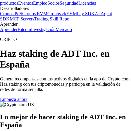
productos
Eventos
Empleo
Socios
Seguridad
Licencias
Desarrolladores
Cronos PoS
Cronos EVM
Cronos zkEVM
Pay SDK
AI Agent
SDK
MCP Servers
Trading Skill Repo
Aprender
Aprender
Bitcoin
Investigación
Mercado
CRIPTO
Haz staking de ADT Inc. en
España
Genera recompensas con tus activos digitales en la app de Crypto.com.
Haz staking con tus criptomonedas y participa en la validación de
redes de forma sencilla.
Empieza ahora
Lo mejor de hacer staking de ADT Inc. en
España