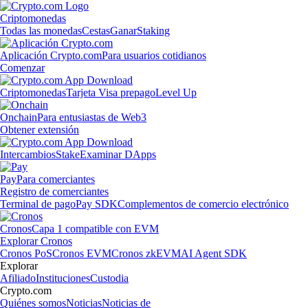
Criptomonedas
Todas las monedas
Cestas
Ganar
Staking
Aplicación Crypto.com
Para usuarios cotidianos
Comenzar
Criptomonedas
Tarjeta Visa prepago
Level Up
Onchain
Para entusiastas de Web3
Obtener extensión
Intercambios
Stake
Examinar DApps
Pay
Para comerciantes
Registro de comerciantes
Terminal de pago
Pay SDK
Complementos de comercio electrónico
Cronos
Capa 1 compatible con EVM
Explorar Cronos
Cronos PoS
Cronos EVM
Cronos zkEVM
AI Agent SDK
Explorar
Afiliado
Instituciones
Custodia
Crypto.com
Quiénes somos
Noticias
Noticias de