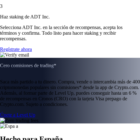
3
Haz staking de ADT Inc.
Selecciona ADT Inc. en la sección de recompensas, acepta los
términos y confirma. Todo listo para hacer staking y recibir
recompensas.
Regístrate ahora
Cero comisiones de trading*
Saca más partido a tu dinero. Compra, vende o intercambia más de 400
criptomonedas populares sin comisiones* desde la app de Crypto.com.
Además, al formar parte de Level Up, puedes conseguir hasta un 6 %
de recompensas en Cronos (CRO) con la tarjeta Visa prepago de
Crypto.com. Sujeto a condiciones.
Únete a Level Up
Hecho para España