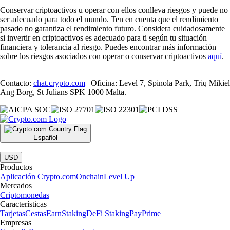
Conservar criptoactivos u operar con ellos conlleva riesgos y puede no
ser adecuado para todo el mundo. Ten en cuenta que el rendimiento
pasado no garantiza el rendimiento futuro. Considera cuidadosamente
si invertir en criptoactivos es adecuado para ti según tu situación
financiera y tolerancia al riesgo. Puedes encontrar más información
sobre los riesgos asociados con operar o conservar criptoactivos
aquí
.
Contacto:
chat.crypto.com
| Oficina: Level 7, Spinola Park, Triq Mikiel
Ang Borg, St Julians SPK 1000 Malta.
Español
|
USD
Productos
Aplicación Crypto.com
Onchain
Level Up
Mercados
Criptomonedas
Características
Tarjetas
Cestas
Earn
Staking
DeFi Staking
Pay
Prime
Empresas