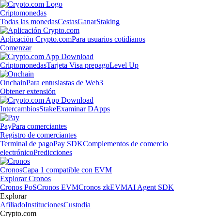
Criptomonedas
Todas las monedas
Cestas
Ganar
Staking
Aplicación Crypto.com
Para usuarios cotidianos
Comenzar
Criptomonedas
Tarjeta Visa prepago
Level Up
Onchain
Para entusiastas de Web3
Obtener extensión
Intercambios
Stake
Examinar DApps
Pay
Para comerciantes
Registro de comerciantes
Terminal de pago
Pay SDK
Complementos de comercio
electrónico
Predicciones
Cronos
Capa 1 compatible con EVM
Explorar Cronos
Cronos PoS
Cronos EVM
Cronos zkEVM
AI Agent SDK
Explorar
Afiliado
Instituciones
Custodia
Crypto.com