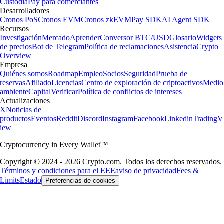
Custodia
Pay para comerciantes
Desarrolladores
Cronos PoS
Cronos EVM
Cronos zkEVM
Pay SDK
AI Agent SDK
Recursos
Investigación
Mercado
Aprender
Conversor BTC/USD
Glosario
Widgets
de precios
Bot de Telegram
Política de reclamaciones
Asistencia
Crypto
Overview
Empresa
Quiénes somos
Roadmap
Empleo
Socios
Seguridad
Prueba de
reservas
Afiliado
Licencias
Centro de exploración de criptoactivos
Medio
ambiente
Capital
Verificar
Política de conflictos de intereses
Actualizaciones
X
Noticias de
productos
Eventos
Reddit
Discord
Instagram
Facebook
Linkedin
TradingV
iew
Cryptocurrency in Every Wallet™
Copyright © 2024 - 2026 Crypto.com. Todos los derechos reservados.
Términos y condiciones para el EEE
aviso de privacidad
Fees &
Limits
Estado
Preferencias de cookies