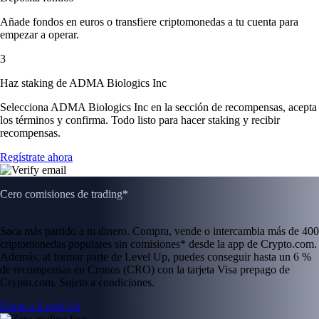
Añade fondos en euros o transfiere criptomonedas a tu cuenta para
empezar a operar.
3
Haz staking de ADMA Biologics Inc
Selecciona ADMA Biologics Inc en la sección de recompensas, acepta
los términos y confirma. Todo listo para hacer staking y recibir
recompensas.
Regístrate ahora
Cero comisiones de trading*
Saca más partido a tu dinero. Compra, vende o intercambia más de 400
criptomonedas populares sin comisiones* desde la app de Crypto.com.
Además, al formar parte de Level Up, puedes conseguir hasta un 6 %
de recompensas en Cronos (CRO) con la tarjeta Visa prepago de
Crypto.com. Sujeto a condiciones.
Únete a Level Up