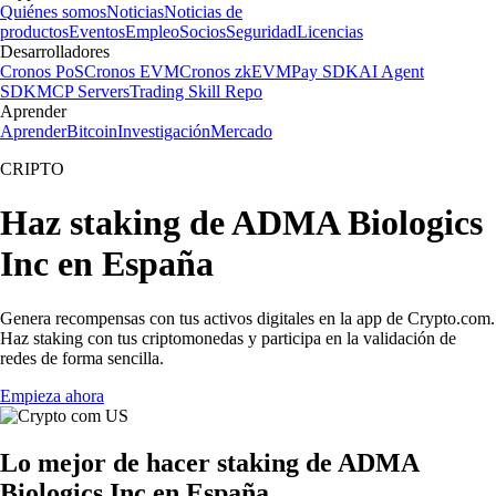
Quiénes somos
Noticias
Noticias de
productos
Eventos
Empleo
Socios
Seguridad
Licencias
Desarrolladores
Cronos PoS
Cronos EVM
Cronos zkEVM
Pay SDK
AI Agent
SDK
MCP Servers
Trading Skill Repo
Aprender
Aprender
Bitcoin
Investigación
Mercado
CRIPTO
Haz staking de ADMA Biologics
Inc en España
Genera recompensas con tus activos digitales en la app de Crypto.com.
Haz staking con tus criptomonedas y participa en la validación de
redes de forma sencilla.
Empieza ahora
Lo mejor de hacer staking de ADMA
Biologics Inc en España