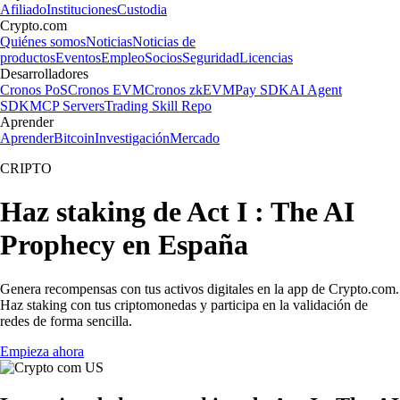
Afiliado
Instituciones
Custodia
Crypto.com
Quiénes somos
Noticias
Noticias de
productos
Eventos
Empleo
Socios
Seguridad
Licencias
Desarrolladores
Cronos PoS
Cronos EVM
Cronos zkEVM
Pay SDK
AI Agent
SDK
MCP Servers
Trading Skill Repo
Aprender
Aprender
Bitcoin
Investigación
Mercado
CRIPTO
Haz staking de Act I : The AI
Prophecy en España
Genera recompensas con tus activos digitales en la app de Crypto.com.
Haz staking con tus criptomonedas y participa en la validación de
redes de forma sencilla.
Empieza ahora