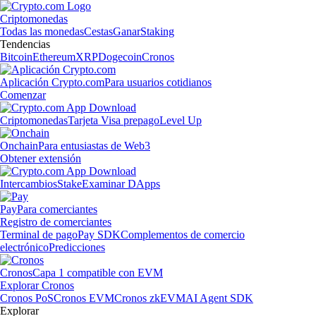
Criptomonedas
Todas las monedas
Cestas
Ganar
Staking
Tendencias
Bitcoin
Ethereum
XRP
Dogecoin
Cronos
Aplicación Crypto.com
Para usuarios cotidianos
Comenzar
Criptomonedas
Tarjeta Visa prepago
Level Up
Onchain
Para entusiastas de Web3
Obtener extensión
Intercambios
Stake
Examinar DApps
Pay
Para comerciantes
Registro de comerciantes
Terminal de pago
Pay SDK
Complementos de comercio
electrónico
Predicciones
Cronos
Capa 1 compatible con EVM
Explorar Cronos
Cronos PoS
Cronos EVM
Cronos zkEVM
AI Agent SDK
Explorar