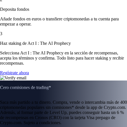
Deposita fondos
Añade fondos en euros o transfiere criptomonedas a tu cuenta para
empezar a operar.
3
Haz staking de Act I : The AI Prophecy
Selecciona Act I : The AI Prophecy en la sección de recompensas,
acepta los términos y confirma. Todo listo para hacer staking y recibir
recompensas.
Regístrate ahora
Cero comisiones de trading*
Saca más partido a tu dinero. Compra, vende o intercambia más de 400
criptomonedas populares sin comisiones* desde la app de Crypto.com.
Además, al formar parte de Level Up, puedes conseguir hasta un 6 %
de recompensas en Cronos (CRO) con la tarjeta Visa prepago de
Crypto.com. Sujeto a condiciones.