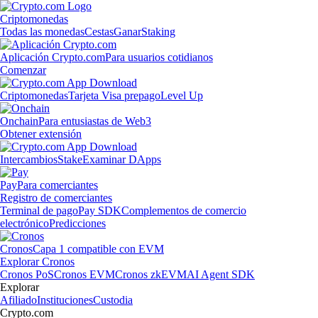
Criptomonedas
Todas las monedas
Cestas
Ganar
Staking
Aplicación Crypto.com
Para usuarios cotidianos
Comenzar
Criptomonedas
Tarjeta Visa prepago
Level Up
Onchain
Para entusiastas de Web3
Obtener extensión
Intercambios
Stake
Examinar DApps
Pay
Para comerciantes
Registro de comerciantes
Terminal de pago
Pay SDK
Complementos de comercio
electrónico
Predicciones
Cronos
Capa 1 compatible con EVM
Explorar Cronos
Cronos PoS
Cronos EVM
Cronos zkEVM
AI Agent SDK
Explorar
Afiliado
Instituciones
Custodia
Crypto.com