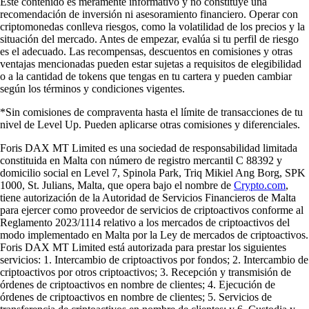
Este contenido es meramente informativo y no constituye una
recomendación de inversión ni asesoramiento financiero. Operar con
criptomonedas conlleva riesgos, como la volatilidad de los precios y la
situación del mercado. Antes de empezar, evalúa si tu perfil de riesgo
es el adecuado. Las recompensas, descuentos en comisiones y otras
ventajas mencionadas pueden estar sujetas a requisitos de elegibilidad
o a la cantidad de tokens que tengas en tu cartera y pueden cambiar
según los términos y condiciones vigentes.
*Sin comisiones de compraventa hasta el límite de transacciones de tu
nivel de Level Up. Pueden aplicarse otras comisiones y diferenciales.
Foris DAX MT Limited es una sociedad de responsabilidad limitada
constituida en Malta con número de registro mercantil C 88392 y
domicilio social en Level 7, Spinola Park, Triq Mikiel Ang Borg, SPK
1000, St. Julians, Malta, que opera bajo el nombre de
Crypto.com
,
tiene autorización de la Autoridad de Servicios Financieros de Malta
para ejercer como proveedor de servicios de criptoactivos conforme al
Reglamento 2023/1114 relativo a los mercados de criptoactivos del
modo implementado en Malta por la Ley de mercados de criptoactivos.
Foris DAX MT Limited está autorizada para prestar los siguientes
servicios: 1. Intercambio de criptoactivos por fondos; 2. Intercambio de
criptoactivos por otros criptoactivos; 3. Recepción y transmisión de
órdenes de criptoactivos en nombre de clientes; 4. Ejecución de
órdenes de criptoactivos en nombre de clientes; 5. Servicios de