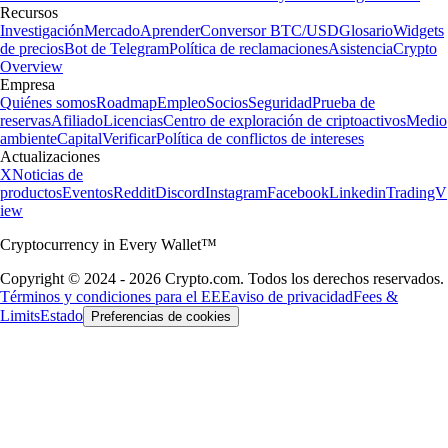
Recursos
Investigación
Mercado
Aprender
Conversor BTC/USD
Glosario
Widgets
de precios
Bot de Telegram
Política de reclamaciones
Asistencia
Crypto
Overview
Empresa
Quiénes somos
Roadmap
Empleo
Socios
Seguridad
Prueba de
reservas
Afiliado
Licencias
Centro de exploración de criptoactivos
Medio
ambiente
Capital
Verificar
Política de conflictos de intereses
Actualizaciones
X
Noticias de
productos
Eventos
Reddit
Discord
Instagram
Facebook
Linkedin
TradingV
iew
Cryptocurrency in Every Wallet™
Copyright © 2024 - 2026 Crypto.com. Todos los derechos reservados.
Términos y condiciones para el EEE
aviso de privacidad
Fees &
Limits
Estado
Preferencias de cookies