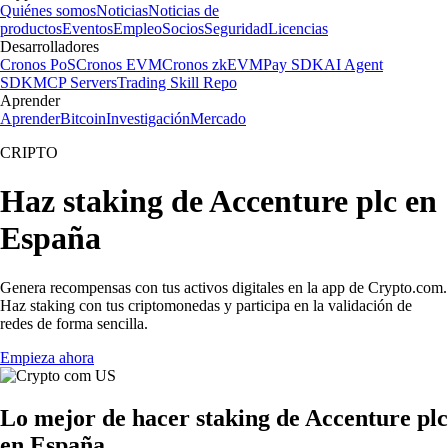
Quiénes somos
Noticias
Noticias de
productos
Eventos
Empleo
Socios
Seguridad
Licencias
Desarrolladores
Cronos PoS
Cronos EVM
Cronos zkEVM
Pay SDK
AI Agent
SDK
MCP Servers
Trading Skill Repo
Aprender
Aprender
Bitcoin
Investigación
Mercado
CRIPTO
Haz staking de Accenture plc en
España
Genera recompensas con tus activos digitales en la app de Crypto.com.
Haz staking con tus criptomonedas y participa en la validación de
redes de forma sencilla.
Empieza ahora
Lo mejor de hacer staking de Accenture plc
en España