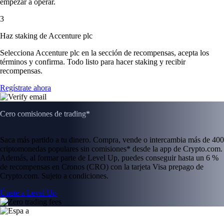
empezar a operar.
3
Haz staking de Accenture plc
Selecciona Accenture plc en la sección de recompensas, acepta los
términos y confirma. Todo listo para hacer staking y recibir
recompensas.
Regístrate ahora
Cero comisiones de trading*
Saca más partido a tu dinero. Compra, vende o intercambia más de 400
criptomonedas populares sin comisiones* desde la app de Crypto.com.
Además, al formar parte de Level Up, puedes conseguir hasta un 6 %
de recompensas en Cronos (CRO) con la tarjeta Visa prepago de
Crypto.com. Sujeto a condiciones.
Únete a Level Up