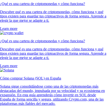
¿Qué es una cartera de criptomonedas y cómo funciona?
Descubre qué es una cartera de criptomonedas, cómo funciona y qué
tipos existen para guardar tus criptoactivos de forma segura. Aprende a
elegir la que mejor se adapte a ti.
Learn more
¿Qué es una cartera de criptomonedas y cómo funciona?
Descubre qué es una cartera de criptomonedas, cómo funciona y qué
tipos existen para guardar tus criptoactivos de forma segura. Aprende a
elegir la que mejor se adapte a ti.
Learn more
Cómo comprar Solana (SOL) en España
Solana sigue consolidándose como una de las criptomonedas más
destacadas del mundo, impulsada por su velocidad y su ecosistema en
expansión. En esta guía aprenderás cómo invertir en SOL desde
España de forma sencilla y segura, utilizando Crypto.com, una de las
plataformas más fiables del mercado.