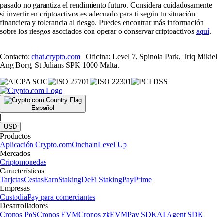
pasado no garantiza el rendimiento futuro. Considera cuidadosamente
si invertir en criptoactivos es adecuado para ti según tu situación
financiera y tolerancia al riesgo. Puedes encontrar más información
sobre los riesgos asociados con operar o conservar criptoactivos
aquí
.
Contacto:
chat.crypto.com
| Oficina: Level 7, Spinola Park, Triq Mikiel
Ang Borg, St Julians SPK 1000 Malta.
Español
|
USD
Productos
Aplicación Crypto.com
Onchain
Level Up
Mercados
Criptomonedas
Características
Tarjetas
Cestas
Earn
Staking
DeFi Staking
Pay
Prime
Empresas
Custodia
Pay para comerciantes
Desarrolladores
Cronos PoS
Cronos EVM
Cronos zkEVM
Pay SDK
AI Agent SDK