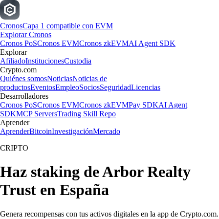
Cronos
Capa 1 compatible con EVM
Explorar Cronos
Cronos PoS
Cronos EVM
Cronos zkEVM
AI Agent SDK
Explorar
Afiliado
Instituciones
Custodia
Crypto.com
Quiénes somos
Noticias
Noticias de
productos
Eventos
Empleo
Socios
Seguridad
Licencias
Desarrolladores
Cronos PoS
Cronos EVM
Cronos zkEVM
Pay SDK
AI Agent
SDK
MCP Servers
Trading Skill Repo
Aprender
Aprender
Bitcoin
Investigación
Mercado
CRIPTO
Haz staking de Arbor Realty
Trust en España
Genera recompensas con tus activos digitales en la app de Crypto.com.