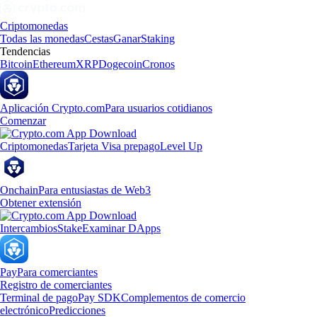
Criptomonedas
Todas las monedas
Cestas
Ganar
Staking
Tendencias
Bitcoin
Ethereum
XRP
Dogecoin
Cronos
Aplicación Crypto.com
Para usuarios cotidianos
Comenzar
Criptomonedas
Tarjeta Visa prepago
Level Up
Onchain
Para entusiastas de Web3
Obtener extensión
Intercambios
Stake
Examinar DApps
Pay
Para comerciantes
Registro de comerciantes
Terminal de pago
Pay SDK
Complementos de comercio
electrónico
Predicciones