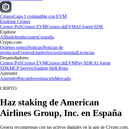
Cronos
Capa 1 compatible con EVM
Explorar Cronos
Cronos PoS
Cronos EVM
Cronos zkEVM
AI Agent SDK
Explorar
Afiliado
Instituciones
Custodia
Crypto.com
Quiénes somos
Noticias
Noticias de
productos
Eventos
Empleo
Socios
Seguridad
Licencias
Desarrolladores
Cronos PoS
Cronos EVM
Cronos zkEVM
Pay SDK
AI Agent
SDK
MCP Servers
Trading Skill Repo
Aprender
Aprender
Bitcoin
Investigación
Mercado
CRIPTO
Haz staking de American
Airlines Group, Inc. en España
Genera recompensas con tus activos digitales en la app de Crypto.com.