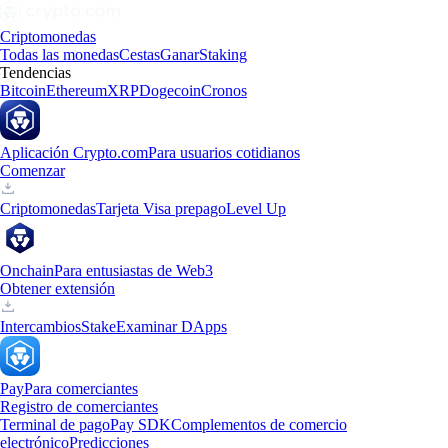
Criptomonedas
Todas las monedas
Cestas
Ganar
Staking
Tendencias
Bitcoin
Ethereum
XRP
Dogecoin
Cronos
Aplicación Crypto.com
Para usuarios cotidianos
Comenzar
Criptomonedas
Tarjeta Visa prepago
Level Up
Onchain
Para entusiastas de Web3
Obtener extensión
Intercambios
Stake
Examinar DApps
Pay
Para comerciantes
Registro de comerciantes
Terminal de pago
Pay SDK
Complementos de comercio
electrónico
Predicciones