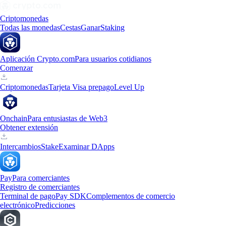
Criptomonedas
Todas las monedas
Cestas
Ganar
Staking
Aplicación Crypto.com
Para usuarios cotidianos
Comenzar
Criptomonedas
Tarjeta Visa prepago
Level Up
Onchain
Para entusiastas de Web3
Obtener extensión
Intercambios
Stake
Examinar DApps
Pay
Para comerciantes
Registro de comerciantes
Terminal de pago
Pay SDK
Complementos de comercio
electrónico
Predicciones