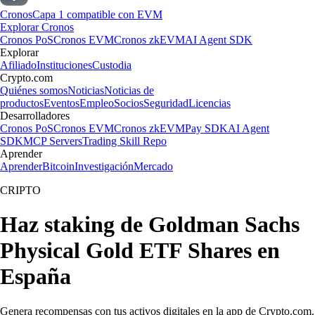
Cronos
Capa 1 compatible con EVM
Explorar Cronos
Cronos PoS
Cronos EVM
Cronos zkEVM
AI Agent SDK
Explorar
Afiliado
Instituciones
Custodia
Crypto.com
Quiénes somos
Noticias
Noticias de
productos
Eventos
Empleo
Socios
Seguridad
Licencias
Desarrolladores
Cronos PoS
Cronos EVM
Cronos zkEVM
Pay SDK
AI Agent
SDK
MCP Servers
Trading Skill Repo
Aprender
Aprender
Bitcoin
Investigación
Mercado
CRIPTO
Haz staking de Goldman Sachs
Physical Gold ETF Shares en
España
Genera recompensas con tus activos digitales en la app de Crypto.com.