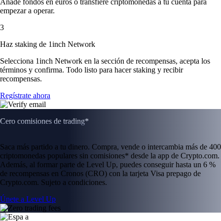
Añade fondos en euros o transfiere criptomonedas a tu cuenta para
empezar a operar.
3
Haz staking de 1inch Network
Selecciona 1inch Network en la sección de recompensas, acepta los
términos y confirma. Todo listo para hacer staking y recibir
recompensas.
Regístrate ahora
Cero comisiones de trading*
Saca más partido a tu dinero. Compra, vende o intercambia más de 400
criptomonedas populares sin comisiones* desde la app de Crypto.com.
Además, al formar parte de Level Up, puedes conseguir hasta un 6 %
de recompensas en Cronos (CRO) con la tarjeta Visa prepago de
Crypto.com. Sujeto a condiciones.
Únete a Level Up