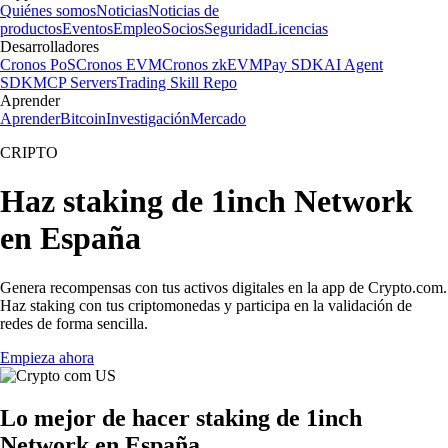
Quiénes somos
Noticias
Noticias de
productos
Eventos
Empleo
Socios
Seguridad
Licencias
Desarrolladores
Cronos PoS
Cronos EVM
Cronos zkEVM
Pay SDK
AI Agent
SDK
MCP Servers
Trading Skill Repo
Aprender
Aprender
Bitcoin
Investigación
Mercado
CRIPTO
Haz staking de 1inch Network
en España
Genera recompensas con tus activos digitales en la app de Crypto.com.
Haz staking con tus criptomonedas y participa en la validación de
redes de forma sencilla.
Empieza ahora
Lo mejor de hacer staking de 1inch
Network en España