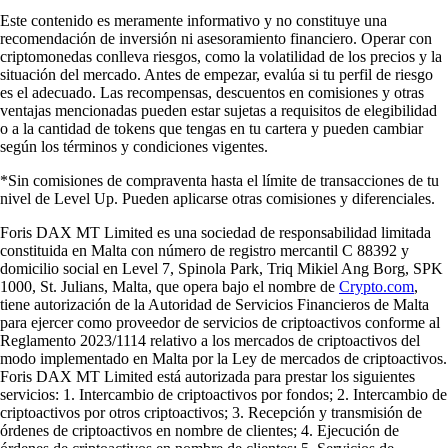
Este contenido es meramente informativo y no constituye una
recomendación de inversión ni asesoramiento financiero. Operar con
criptomonedas conlleva riesgos, como la volatilidad de los precios y la
situación del mercado. Antes de empezar, evalúa si tu perfil de riesgo
es el adecuado. Las recompensas, descuentos en comisiones y otras
ventajas mencionadas pueden estar sujetas a requisitos de elegibilidad
o a la cantidad de tokens que tengas en tu cartera y pueden cambiar
según los términos y condiciones vigentes.
*Sin comisiones de compraventa hasta el límite de transacciones de tu
nivel de Level Up. Pueden aplicarse otras comisiones y diferenciales.
Foris DAX MT Limited es una sociedad de responsabilidad limitada
constituida en Malta con número de registro mercantil C 88392 y
domicilio social en Level 7, Spinola Park, Triq Mikiel Ang Borg, SPK
1000, St. Julians, Malta, que opera bajo el nombre de
Crypto.com
,
tiene autorización de la Autoridad de Servicios Financieros de Malta
para ejercer como proveedor de servicios de criptoactivos conforme al
Reglamento 2023/1114 relativo a los mercados de criptoactivos del
modo implementado en Malta por la Ley de mercados de criptoactivos.
Foris DAX MT Limited está autorizada para prestar los siguientes
servicios: 1. Intercambio de criptoactivos por fondos; 2. Intercambio de
criptoactivos por otros criptoactivos; 3. Recepción y transmisión de
órdenes de criptoactivos en nombre de clientes; 4. Ejecución de