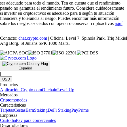
ser adecuado para todo el mundo. Ten en cuenta que el rendimiento
pasado no garantiza el rendimiento futuro. Considera cuidadosamente
si invertir en criptoactivos es adecuado para ti según tu situación
financiera y tolerancia al riesgo. Puedes encontrar más información
sobre los riesgos asociados con operar o conservar criptoactivos
aquí
.
Contacto:
chat.crypto.com
| Oficina: Level 7, Spinola Park, Triq Mikiel
Ang Borg, St Julians SPK 1000 Malta.
Español
|
USD
Productos
Aplicación Crypto.com
Onchain
Level Up
Mercados
Criptomonedas
Características
Tarjetas
Cestas
Earn
Staking
DeFi Staking
Pay
Prime
Empresas
Custodia
Pay para comerciantes
Desarrolladores