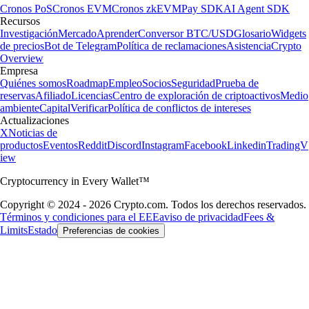
Cronos PoS
Cronos EVM
Cronos zkEVM
Pay SDK
AI Agent SDK
Recursos
Investigación
Mercado
Aprender
Conversor BTC/USD
Glosario
Widgets
de precios
Bot de Telegram
Política de reclamaciones
Asistencia
Crypto
Overview
Empresa
Quiénes somos
Roadmap
Empleo
Socios
Seguridad
Prueba de
reservas
Afiliado
Licencias
Centro de exploración de criptoactivos
Medio
ambiente
Capital
Verificar
Política de conflictos de intereses
Actualizaciones
X
Noticias de
productos
Eventos
Reddit
Discord
Instagram
Facebook
Linkedin
TradingV
iew
Cryptocurrency in Every Wallet™
Copyright © 2024 - 2026 Crypto.com. Todos los derechos reservados.
Términos y condiciones para el EEE
aviso de privacidad
Fees &
Limits
Estado
Preferencias de cookies