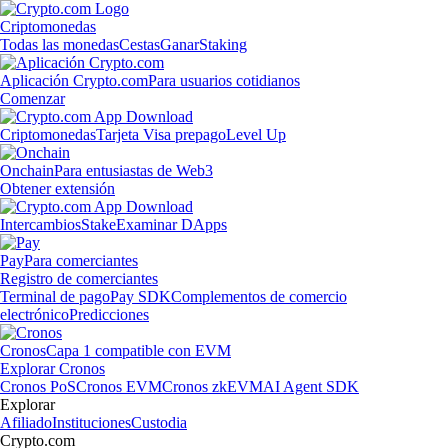
Criptomonedas
Todas las monedas
Cestas
Ganar
Staking
Aplicación Crypto.com
Para usuarios cotidianos
Comenzar
Criptomonedas
Tarjeta Visa prepago
Level Up
Onchain
Para entusiastas de Web3
Obtener extensión
Intercambios
Stake
Examinar DApps
Pay
Para comerciantes
Registro de comerciantes
Terminal de pago
Pay SDK
Complementos de comercio
electrónico
Predicciones
Cronos
Capa 1 compatible con EVM
Explorar Cronos
Cronos PoS
Cronos EVM
Cronos zkEVM
AI Agent SDK
Explorar
Afiliado
Instituciones
Custodia
Crypto.com