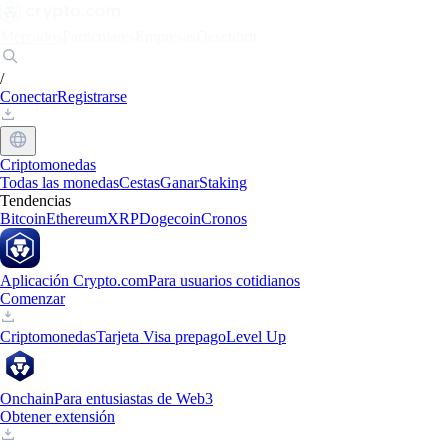
Mercados
Particulares
Empresas
Descubrir
/
Conectar
Registrarse
Criptomonedas
Todas las monedas
Cestas
Ganar
Staking
Tendencias
Bitcoin
Ethereum
XRP
Dogecoin
Cronos
Aplicación Crypto.com
Para usuarios cotidianos
Comenzar
Criptomonedas
Tarjeta Visa prepago
Level Up
Onchain
Para entusiastas de Web3
Obtener extensión