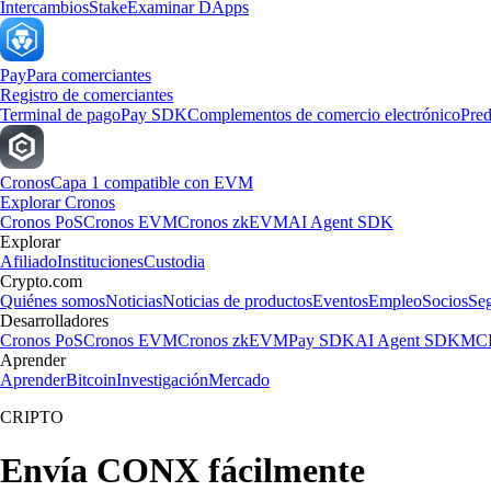
Intercambios
Stake
Examinar DApps
Pay
Para comerciantes
Registro de comerciantes
Terminal de pago
Pay SDK
Complementos de comercio electrónico
Pred
Cronos
Capa 1 compatible con EVM
Explorar Cronos
Cronos PoS
Cronos EVM
Cronos zkEVM
AI Agent SDK
Explorar
Afiliado
Instituciones
Custodia
Crypto.com
Quiénes somos
Noticias
Noticias de productos
Eventos
Empleo
Socios
Se
Desarrolladores
Cronos PoS
Cronos EVM
Cronos zkEVM
Pay SDK
AI Agent SDK
MCP
Aprender
Aprender
Bitcoin
Investigación
Mercado
CRIPTO
Envía CONX fácilmente