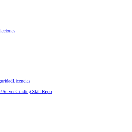
icciones
guridad
Licencias
 Servers
Trading Skill Repo