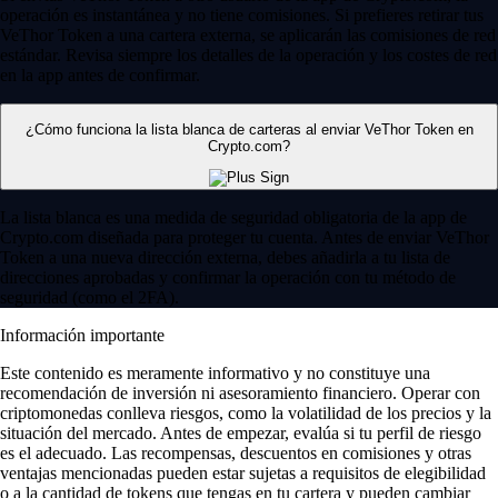
operación es instantánea y no tiene comisiones. Si prefieres retirar tus
VeThor Token a una cartera externa, se aplicarán las comisiones de red
estándar. Revisa siempre los detalles de la operación y los costes de red
en la app antes de confirmar.
¿Cómo funciona la lista blanca de carteras al enviar VeThor Token en
Crypto.com?
La lista blanca es una medida de seguridad obligatoria de la app de
Crypto.com diseñada para proteger tu cuenta. Antes de enviar VeThor
Token a una nueva dirección externa, debes añadirla a tu lista de
direcciones aprobadas y confirmar la operación con tu método de
seguridad (como el 2FA).
Información importante
Este contenido es meramente informativo y no constituye una
recomendación de inversión ni asesoramiento financiero. Operar con
criptomonedas conlleva riesgos, como la volatilidad de los precios y la
situación del mercado. Antes de empezar, evalúa si tu perfil de riesgo
es el adecuado. Las recompensas, descuentos en comisiones y otras
ventajas mencionadas pueden estar sujetas a requisitos de elegibilidad
o a la cantidad de tokens que tengas en tu cartera y pueden cambiar