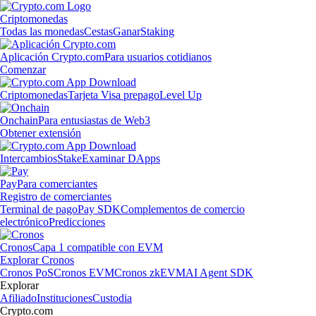
Criptomonedas
Todas las monedas
Cestas
Ganar
Staking
Aplicación Crypto.com
Para usuarios cotidianos
Comenzar
Criptomonedas
Tarjeta Visa prepago
Level Up
Onchain
Para entusiastas de Web3
Obtener extensión
Intercambios
Stake
Examinar DApps
Pay
Para comerciantes
Registro de comerciantes
Terminal de pago
Pay SDK
Complementos de comercio
electrónico
Predicciones
Cronos
Capa 1 compatible con EVM
Explorar Cronos
Cronos PoS
Cronos EVM
Cronos zkEVM
AI Agent SDK
Explorar
Afiliado
Instituciones
Custodia
Crypto.com