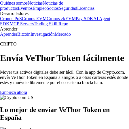
Quiénes somos
Noticias
Noticias de
productos
Eventos
Empleo
Socios
Seguridad
Licencias
Desarrolladores
Cronos PoS
Cronos EVM
Cronos zkEVM
Pay SDK
AI Agent
SDK
MCP Servers
Trading Skill Repo
Aprender
Aprender
Bitcoin
Investigación
Mercado
CRIPTO
Envía VeThor Token fácilmente
Mover tus activos digitales debe ser fácil. Con la app de Crypto.com,
envía VeThor Token en España a amigos o a otras carteras estés donde
estés y muévete libremente por el ecosistema blockchain.
Empieza ahora
Lo mejor de enviar VeThor Token en
España