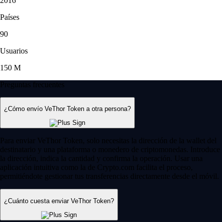
2016
Países
90
Usuarios
150 M
Preguntas frecuentes
¿Cómo envío VeThor Token a otra persona?
Para enviar VeThor Token, solo necesitas la dirección de la wallet del
destinatario y una plataforma o monedero de criptomonedas. Introduce
la dirección, indica la cantidad y confirma la operación. Usar una
aplicación intuitiva como la de Crypto.com facilita el proceso,
permitiéndote gestionar tus transferencias directamente desde el móvil.
¿Cuánto cuesta enviar VeThor Token?