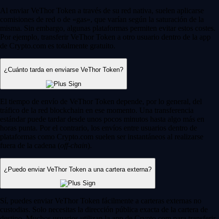
Al enviar VeThor Token a través de su red nativa, suelen aplicarse
comisiones de red o de «gas», que varían según la saturación de la
misma. Sin embargo, algunas plataformas permiten evitar estos costes.
Por ejemplo, transferir VeThor Token a otro usuario dentro de la app
de Crypto.com es totalmente gratuito.
¿Cuánto tarda en enviarse VeThor Token?
El tiempo de envío de VeThor Token depende, por lo general, del
tráfico de la red blockchain en ese momento. Una transferencia
estándar puede tardar desde unos pocos minutos hasta algo más en
horas punta. Por el contrario, los envíos entre usuarios dentro de
plataformas como Crypto.com suelen ser instantáneos al realizarse
fuera de la cadena (
off-chain
).
¿Puedo enviar VeThor Token a una cartera externa?
Sí, puedes enviar VeThor Token fácilmente a carteras externas no
custodias. Solo necesitas la dirección pública exacta de la cartera de
destino. Muchos usuarios utilizan la app de Crypto.com para transferir