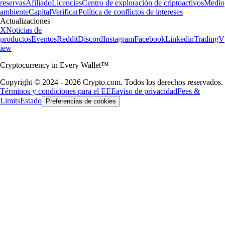
reservas
Afiliado
Licencias
Centro de exploración de criptoactivos
Medio
ambiente
Capital
Verificar
Política de conflictos de intereses
Actualizaciones
X
Noticias de
productos
Eventos
Reddit
Discord
Instagram
Facebook
Linkedin
TradingV
iew
Cryptocurrency in Every Wallet™
Copyright © 2024 - 2026 Crypto.com. Todos los derechos reservados.
Términos y condiciones para el EEE
aviso de privacidad
Fees &
Limits
Estado
Preferencias de cookies