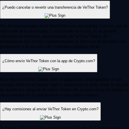
¿Puedo cancelar o revertir una transferencia de VeThor Token?
No, las transacciones en la blockchain son inmutables. Una vez que la
operación se ha autorizado y confirmado en la red, no es posible
cancelarla ni revertirla para recuperar tus VeThor Token. Es
fundamental que revises cuidadosamente la dirección de la cartera del
destinatario y la red antes de confirmar cualquier envío.
¿Cómo envío VeThor Token con la app de Crypto.com?
Para enviar VeThor Token, abre la aplicación, ve al apartado de tus
cuentas, entra en tu cartera cripto y selecciona tu saldo. Elige la opción
de transferir y luego la de retirar. Desde ahí, podrás enviar los fondos a
otros usuarios de la plataforma o a una cartera externa.
¿Hay comisiones al enviar VeThor Token en Crypto.com?
Si envías VeThor Token a otro usuario de la app de Crypto.com, la