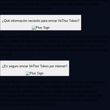
sus activos cómodamente a la Crypto.com DeFi Wallet o a otras
direcciones externas compatibles.
¿Qué información necesito para enviar VeThor Token?
Para enviar VeThor Token correctamente, necesitas la dirección exacta
de la cartera del destinatario y, según la red, una etiqueta de destino o
«memo». Apps como la de Crypto.com te permiten introducir estos
datos fácilmente o seleccionar directamente a tus contactos para evitar
errores.
¿Es seguro enviar VeThor Token por internet?
Enviar VeThor Token es seguro si utilizas plataformas de confianza y
sigues las buenas prácticas. Para proteger tu cuenta en cada
transferencia, usa plataformas que exijan medidas de seguridad
avanzadas, como la autenticación de dos factores (2FA), el uso de
llaves de paso (
passkeys
) o la lista blanca de carteras, funciones
prioritarias en la app de Crypto.com.