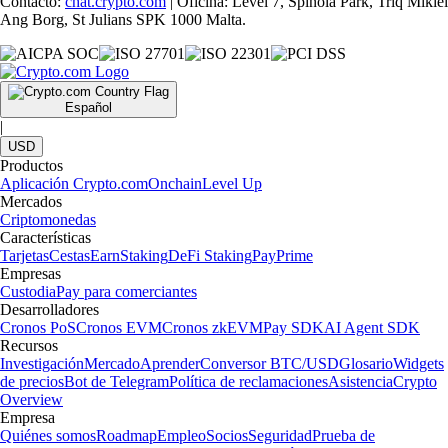
Contacto:
chat.crypto.com
| Oficina: Level 7, Spinola Park, Triq Mikiel
Ang Borg, St Julians SPK 1000 Malta.
Español
|
USD
Productos
Aplicación Crypto.com
Onchain
Level Up
Mercados
Criptomonedas
Características
Tarjetas
Cestas
Earn
Staking
DeFi Staking
Pay
Prime
Empresas
Custodia
Pay para comerciantes
Desarrolladores
Cronos PoS
Cronos EVM
Cronos zkEVM
Pay SDK
AI Agent SDK
Recursos
Investigación
Mercado
Aprender
Conversor BTC/USD
Glosario
Widgets
de precios
Bot de Telegram
Política de reclamaciones
Asistencia
Crypto
Overview
Empresa
Quiénes somos
Roadmap
Empleo
Socios
Seguridad
Prueba de