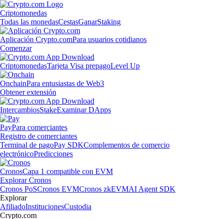
Criptomonedas
Todas las monedas
Cestas
Ganar
Staking
Aplicación Crypto.com
Para usuarios cotidianos
Comenzar
Criptomonedas
Tarjeta Visa prepago
Level Up
Onchain
Para entusiastas de Web3
Obtener extensión
Intercambios
Stake
Examinar DApps
Pay
Para comerciantes
Registro de comerciantes
Terminal de pago
Pay SDK
Complementos de comercio
electrónico
Predicciones
Cronos
Capa 1 compatible con EVM
Explorar Cronos
Cronos PoS
Cronos EVM
Cronos zkEVM
AI Agent SDK
Explorar
Afiliado
Instituciones
Custodia
Crypto.com