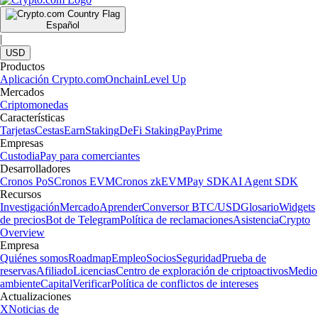
Español
|
USD
Productos
Aplicación Crypto.com
Onchain
Level Up
Mercados
Criptomonedas
Características
Tarjetas
Cestas
Earn
Staking
DeFi Staking
Pay
Prime
Empresas
Custodia
Pay para comerciantes
Desarrolladores
Cronos PoS
Cronos EVM
Cronos zkEVM
Pay SDK
AI Agent SDK
Recursos
Investigación
Mercado
Aprender
Conversor BTC/USD
Glosario
Widgets
de precios
Bot de Telegram
Política de reclamaciones
Asistencia
Crypto
Overview
Empresa
Quiénes somos
Roadmap
Empleo
Socios
Seguridad
Prueba de
reservas
Afiliado
Licencias
Centro de exploración de criptoactivos
Medio
ambiente
Capital
Verificar
Política de conflictos de intereses
Actualizaciones
X
Noticias de