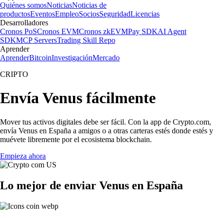
Quiénes somos
Noticias
Noticias de
productos
Eventos
Empleo
Socios
Seguridad
Licencias
Desarrolladores
Cronos PoS
Cronos EVM
Cronos zkEVM
Pay SDK
AI Agent
SDK
MCP Servers
Trading Skill Repo
Aprender
Aprender
Bitcoin
Investigación
Mercado
CRIPTO
Envía Venus fácilmente
Mover tus activos digitales debe ser fácil. Con la app de Crypto.com,
envía Venus en España a amigos o a otras carteras estés donde estés y
muévete libremente por el ecosistema blockchain.
Empieza ahora
Lo mejor de enviar Venus en España