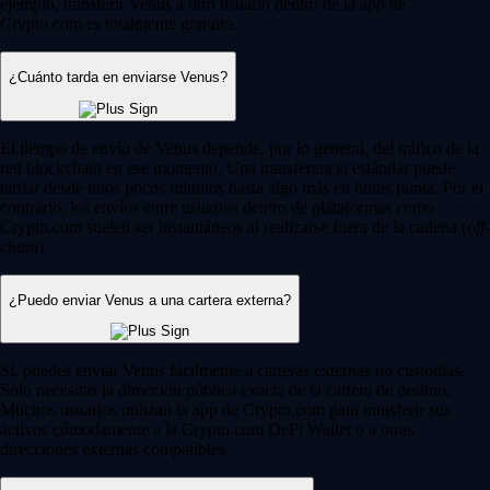
ejemplo, transferir Venus a otro usuario dentro de la app de
Crypto.com es totalmente gratuito.
¿Cuánto tarda en enviarse Venus?
El tiempo de envío de Venus depende, por lo general, del tráfico de la
red blockchain en ese momento. Una transferencia estándar puede
tardar desde unos pocos minutos hasta algo más en horas punta. Por el
contrario, los envíos entre usuarios dentro de plataformas como
Crypto.com suelen ser instantáneos al realizarse fuera de la cadena (
off-
chain
).
¿Puedo enviar Venus a una cartera externa?
Sí, puedes enviar Venus fácilmente a carteras externas no custodias.
Solo necesitas la dirección pública exacta de la cartera de destino.
Muchos usuarios utilizan la app de Crypto.com para transferir sus
activos cómodamente a la Crypto.com DeFi Wallet o a otras
direcciones externas compatibles.