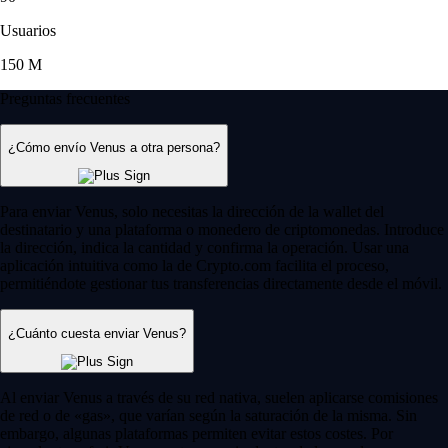
Usuarios
150 M
Preguntas frecuentes
¿Cómo envío Venus a otra persona?
Para enviar Venus, solo necesitas la dirección de la wallet del
destinatario y una plataforma o monedero de criptomonedas. Introduce
la dirección, indica la cantidad y confirma la operación. Usar una
aplicación intuitiva como la de Crypto.com facilita el proceso,
permitiéndote gestionar tus transferencias directamente desde el móvil.
¿Cuánto cuesta enviar Venus?
Al enviar Venus a través de su red nativa, suelen aplicarse comisiones
de red o de «gas», que varían según la saturación de la misma. Sin
embargo, algunas plataformas permiten evitar estos costes. Por