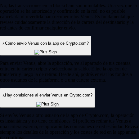
No, las transacciones en la blockchain son inmutables. Una vez que la
operación se ha autorizado y confirmado en la red, no es posible
cancelarla ni revertirla para recuperar tus Venus. Es fundamental que
revises cuidadosamente la dirección de la cartera del destinatario y la
red antes de confirmar cualquier envío.
¿Cómo envío Venus con la app de Crypto.com?
Para enviar Venus, abre la aplicación, ve al apartado de tus cuentas,
entra en tu cartera cripto y selecciona tu saldo. Elige la opción de
transferir y luego la de retirar. Desde ahí, podrás enviar los fondos a
otros usuarios de la plataforma o a una cartera externa.
¿Hay comisiones al enviar Venus en Crypto.com?
Si envías Venus a otro usuario de la app de Crypto.com, la operación
es instantánea y no tiene comisiones. Si prefieres retirar tus Venus a
una cartera externa, se aplicarán las comisiones de red estándar. Revisa
siempre los detalles de la operación y los costes de red en la app antes
de confirmar.