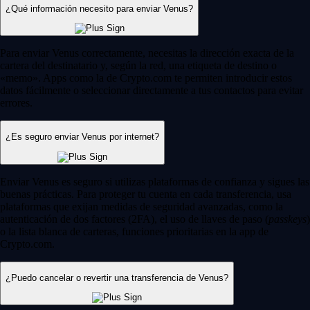
¿Qué información necesito para enviar Venus?
Para enviar Venus correctamente, necesitas la dirección exacta de la
cartera del destinatario y, según la red, una etiqueta de destino o
«memo». Apps como la de Crypto.com te permiten introducir estos
datos fácilmente o seleccionar directamente a tus contactos para evitar
errores.
¿Es seguro enviar Venus por internet?
Enviar Venus es seguro si utilizas plataformas de confianza y sigues las
buenas prácticas. Para proteger tu cuenta en cada transferencia, usa
plataformas que exijan medidas de seguridad avanzadas, como la
autenticación de dos factores (2FA), el uso de llaves de paso (
passkeys
)
o la lista blanca de carteras, funciones prioritarias en la app de
Crypto.com.
¿Puedo cancelar o revertir una transferencia de Venus?