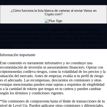
¿Cómo funciona la lista blanca de carteras al enviar Venus en
Crypto.com?
La lista blanca es una medida de seguridad obligatoria de la app de
Crypto.com diseñada para proteger tu cuenta. Antes de enviar Venus a
una nueva dirección externa, debes añadirla a tu lista de direcciones
aprobadas y confirmar la operación con tu método de seguridad (como
el 2FA).
Información importante
Este contenido es meramente informativo y no constituye una
recomendación de inversión ni asesoramiento financiero. Operar con
criptomonedas conlleva riesgos, como la volatilidad de los precios y la
situación del mercado. Antes de empezar, evalúa si tu perfil de riesgo
es el adecuado. Las recompensas, descuentos en comisiones y otras
ventajas mencionadas pueden estar sujetas a requisitos de elegibilidad
o a la cantidad de tokens que tengas en tu cartera y pueden cambiar
según los términos y condiciones vigentes.
*Sin comisiones de compraventa hasta el límite de transacciones de tu
nivel de Level Up. Pueden aplicarse otras comisiones y diferenciales.