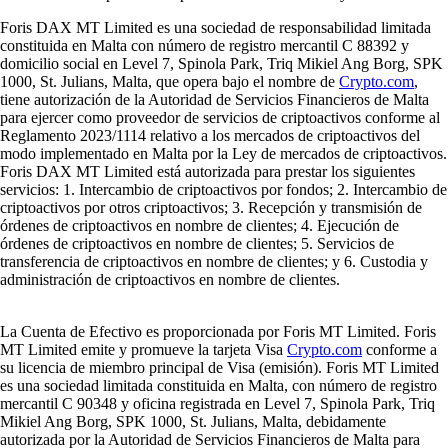
Foris DAX MT Limited es una sociedad de responsabilidad limitada
constituida en Malta con número de registro mercantil C 88392 y
domicilio social en Level 7, Spinola Park, Triq Mikiel Ang Borg, SPK
1000, St. Julians, Malta, que opera bajo el nombre de
Crypto.com
,
tiene autorización de la Autoridad de Servicios Financieros de Malta
para ejercer como proveedor de servicios de criptoactivos conforme al
Reglamento 2023/1114 relativo a los mercados de criptoactivos del
modo implementado en Malta por la Ley de mercados de criptoactivos.
Foris DAX MT Limited está autorizada para prestar los siguientes
servicios: 1. Intercambio de criptoactivos por fondos; 2. Intercambio de
criptoactivos por otros criptoactivos; 3. Recepción y transmisión de
órdenes de criptoactivos en nombre de clientes; 4. Ejecución de
órdenes de criptoactivos en nombre de clientes; 5. Servicios de
transferencia de criptoactivos en nombre de clientes; y 6. Custodia y
administración de criptoactivos en nombre de clientes.
La Cuenta de Efectivo es proporcionada por Foris MT Limited. Foris
MT Limited emite y promueve la tarjeta Visa
Crypto.com
conforme a
su licencia de miembro principal de Visa (emisión). Foris MT Limited
es una sociedad limitada constituida en Malta, con número de registro
mercantil C 90348 y oficina registrada en Level 7, Spinola Park, Triq
Mikiel Ang Borg, SPK 1000, St. Julians, Malta, debidamente
autorizada por la Autoridad de Servicios Financieros de Malta para