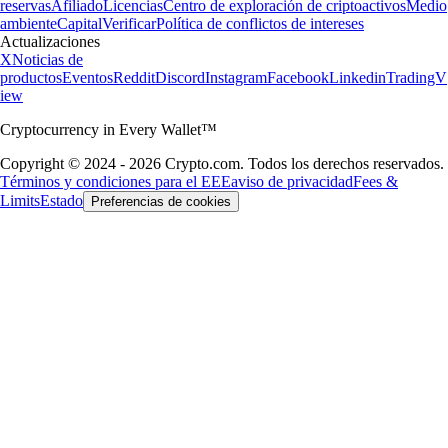
reservas
Afiliado
Licencias
Centro de exploración de criptoactivos
Medio
ambiente
Capital
Verificar
Política de conflictos de intereses
Actualizaciones
X
Noticias de
productos
Eventos
Reddit
Discord
Instagram
Facebook
Linkedin
TradingV
iew
Cryptocurrency in Every Wallet™
Copyright © 2024 - 2026 Crypto.com. Todos los derechos reservados.
Términos y condiciones para el EEE
aviso de privacidad
Fees &
Limits
Estado
Preferencias de cookies