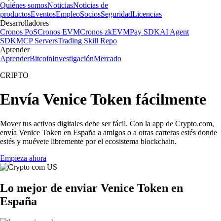
Quiénes somos
Noticias
Noticias de
productos
Eventos
Empleo
Socios
Seguridad
Licencias
Desarrolladores
Cronos PoS
Cronos EVM
Cronos zkEVM
Pay SDK
AI Agent
SDK
MCP Servers
Trading Skill Repo
Aprender
Aprender
Bitcoin
Investigación
Mercado
CRIPTO
Envía Venice Token fácilmente
Mover tus activos digitales debe ser fácil. Con la app de Crypto.com,
envía Venice Token en España a amigos o a otras carteras estés donde
estés y muévete libremente por el ecosistema blockchain.
Empieza ahora
Lo mejor de enviar Venice Token en
España