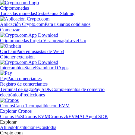
Criptomonedas
Todas las monedas
Cestas
Ganar
Staking
Aplicación Crypto.com
Para usuarios cotidianos
Comenzar
Criptomonedas
Tarjeta Visa prepago
Level Up
Onchain
Para entusiastas de Web3
Obtener extensión
Intercambios
Stake
Examinar DApps
Pay
Para comerciantes
Registro de comerciantes
Terminal de pago
Pay SDK
Complementos de comercio
electrónico
Predicciones
Cronos
Capa 1 compatible con EVM
Explorar Cronos
Cronos PoS
Cronos EVM
Cronos zkEVM
AI Agent SDK
Explorar
Afiliado
Instituciones
Custodia
Crypto.com