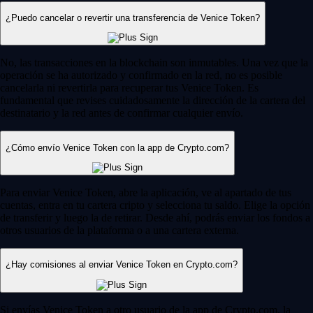
¿Puedo cancelar o revertir una transferencia de Venice Token?
No, las transacciones en la blockchain son inmutables. Una vez que la
operación se ha autorizado y confirmado en la red, no es posible
cancelarla ni revertirla para recuperar tus Venice Token. Es
fundamental que revises cuidadosamente la dirección de la cartera del
destinatario y la red antes de confirmar cualquier envío.
¿Cómo envío Venice Token con la app de Crypto.com?
Para enviar Venice Token, abre la aplicación, ve al apartado de tus
cuentas, entra en tu cartera cripto y selecciona tu saldo. Elige la opción
de transferir y luego la de retirar. Desde ahí, podrás enviar los fondos a
otros usuarios de la plataforma o a una cartera externa.
¿Hay comisiones al enviar Venice Token en Crypto.com?
Si envías Venice Token a otro usuario de la app de Crypto.com, la