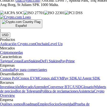
Contacto:
chat.crypto.com
| Oficina: Level 7, Spinola Park, Triq Mikiel
Ang Borg, St Julians SPK 1000 Malta.
Español
|
USD
Productos
Aplicación Crypto.com
Onchain
Level Up
Mercados
Criptomonedas
Características
Tarjetas
Cestas
Earn
Staking
DeFi Staking
Pay
Prime
Empresas
Custodia
Pay para comerciantes
Desarrolladores
Cronos PoS
Cronos EVM
Cronos zkEVM
Pay SDK
AI Agent SDK
Recursos
Investigación
Mercado
Aprender
Conversor BTC/USD
Glosario
Widgets
de precios
Bot de Telegram
Política de reclamaciones
Asistencia
Crypto
Overview
Empresa
Quiénes somos
Roadmap
Empleo
Socios
Seguridad
Prueba de