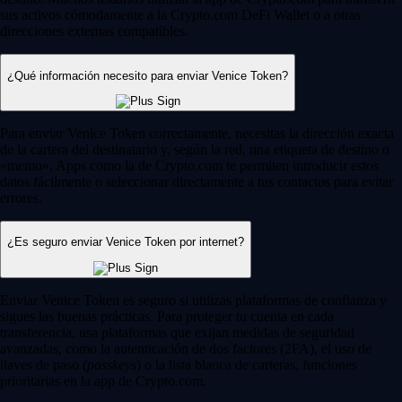
sus activos cómodamente a la Crypto.com DeFi Wallet o a otras
direcciones externas compatibles.
¿Qué información necesito para enviar Venice Token?
Para enviar Venice Token correctamente, necesitas la dirección exacta
de la cartera del destinatario y, según la red, una etiqueta de destino o
«memo». Apps como la de Crypto.com te permiten introducir estos
datos fácilmente o seleccionar directamente a tus contactos para evitar
errores.
¿Es seguro enviar Venice Token por internet?
Enviar Venice Token es seguro si utilizas plataformas de confianza y
sigues las buenas prácticas. Para proteger tu cuenta en cada
transferencia, usa plataformas que exijan medidas de seguridad
avanzadas, como la autenticación de dos factores (2FA), el uso de
llaves de paso (
passkeys
) o la lista blanca de carteras, funciones
prioritarias en la app de Crypto.com.