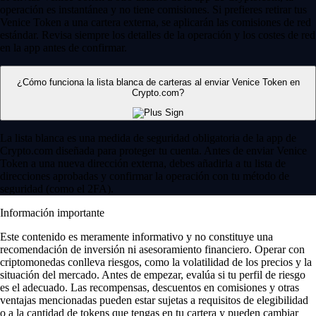
operación es instantánea y no tiene comisiones. Si prefieres retirar tus
Venice Token a una cartera externa, se aplicarán las comisiones de red
estándar. Revisa siempre los detalles de la operación y los costes de red
en la app antes de confirmar.
¿Cómo funciona la lista blanca de carteras al enviar Venice Token en
Crypto.com?
La lista blanca es una medida de seguridad obligatoria de la app de
Crypto.com diseñada para proteger tu cuenta. Antes de enviar Venice
Token a una nueva dirección externa, debes añadirla a tu lista de
direcciones aprobadas y confirmar la operación con tu método de
seguridad (como el 2FA).
Información importante
Este contenido es meramente informativo y no constituye una
recomendación de inversión ni asesoramiento financiero. Operar con
criptomonedas conlleva riesgos, como la volatilidad de los precios y la
situación del mercado. Antes de empezar, evalúa si tu perfil de riesgo
es el adecuado. Las recompensas, descuentos en comisiones y otras
ventajas mencionadas pueden estar sujetas a requisitos de elegibilidad
o a la cantidad de tokens que tengas en tu cartera y pueden cambiar