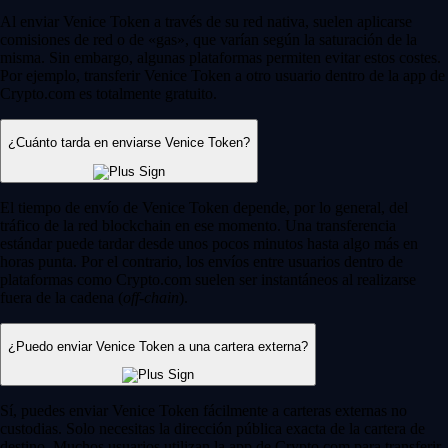
Al enviar Venice Token a través de su red nativa, suelen aplicarse
comisiones de red o de «gas», que varían según la saturación de la
misma. Sin embargo, algunas plataformas permiten evitar estos costes.
Por ejemplo, transferir Venice Token a otro usuario dentro de la app de
Crypto.com es totalmente gratuito.
¿Cuánto tarda en enviarse Venice Token?
El tiempo de envío de Venice Token depende, por lo general, del
tráfico de la red blockchain en ese momento. Una transferencia
estándar puede tardar desde unos pocos minutos hasta algo más en
horas punta. Por el contrario, los envíos entre usuarios dentro de
plataformas como Crypto.com suelen ser instantáneos al realizarse
fuera de la cadena (
off-chain
).
¿Puedo enviar Venice Token a una cartera externa?
Sí, puedes enviar Venice Token fácilmente a carteras externas no
custodias. Solo necesitas la dirección pública exacta de la cartera de
destino. Muchos usuarios utilizan la app de Crypto.com para transferir