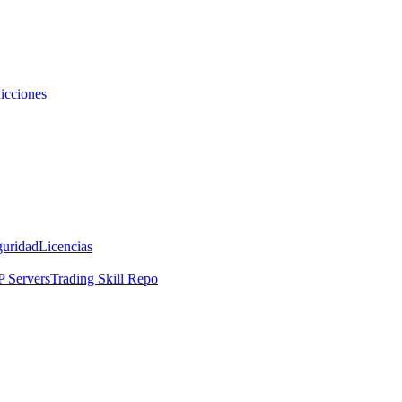
icciones
guridad
Licencias
 Servers
Trading Skill Repo