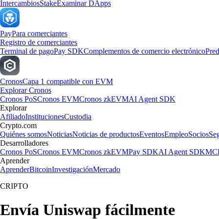
Intercambios
Stake
Examinar DApps
Pay
Para comerciantes
Registro de comerciantes
Terminal de pago
Pay SDK
Complementos de comercio electrónico
Pred
Cronos
Capa 1 compatible con EVM
Explorar Cronos
Cronos PoS
Cronos EVM
Cronos zkEVM
AI Agent SDK
Explorar
Afiliado
Instituciones
Custodia
Crypto.com
Quiénes somos
Noticias
Noticias de productos
Eventos
Empleo
Socios
Se
Desarrolladores
Cronos PoS
Cronos EVM
Cronos zkEVM
Pay SDK
AI Agent SDK
MCP
Aprender
Aprender
Bitcoin
Investigación
Mercado
CRIPTO
Envía Uniswap fácilmente