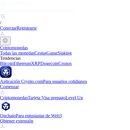
Mercados
Particulares
Empresas
Descubrir
/
Conectar
Registrarse
Criptomonedas
Todas las monedas
Cestas
Ganar
Staking
Tendencias
Bitcoin
Ethereum
XRP
Dogecoin
Cronos
Aplicación Crypto.com
Para usuarios cotidianos
Comenzar
Criptomonedas
Tarjeta Visa prepago
Level Up
Onchain
Para entusiastas de Web3
Obtener extensión