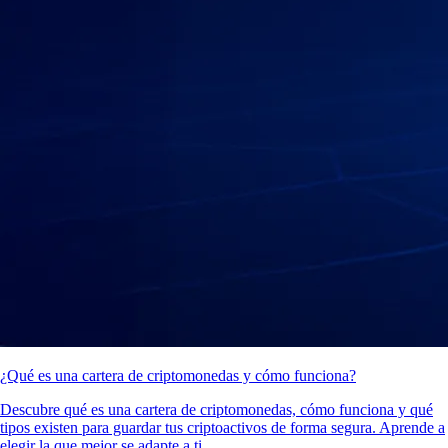
¿Qué es una cartera de criptomonedas y cómo funciona?
Descubre qué es una cartera de criptomonedas, cómo funciona y qué
tipos existen para guardar tus criptoactivos de forma segura. Aprende a
elegir la que mejor se adapte a ti.