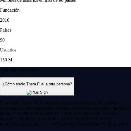
Millones de usuarios en más de 90 países
Fundación
2016
Países
90
Usuarios
150 M
Preguntas frecuentes
¿Cómo envío Theta Fuel a otra persona?
Para enviar Theta Fuel, solo necesitas la dirección de la wallet del
destinatario y una plataforma o monedero de criptomonedas. Introduce
la dirección, indica la cantidad y confirma la operación. Usar una
aplicación intuitiva como la de Crypto.com facilita el proceso,
permitiéndote gestionar tus transferencias directamente desde el móvil.