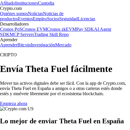
Afiliado
Instituciones
Custodia
Crypto.com
Quiénes somos
Noticias
Noticias de
productos
Eventos
Empleo
Socios
Seguridad
Licencias
Desarrolladores
Cronos PoS
Cronos EVM
Cronos zkEVM
Pay SDK
AI Agent
SDK
MCP Servers
Trading Skill Repo
Aprender
Aprender
Bitcoin
Investigación
Mercado
CRIPTO
Envía Theta Fuel fácilmente
Mover tus activos digitales debe ser fácil. Con la app de Crypto.com,
envía Theta Fuel en España a amigos o a otras carteras estés donde
estés y muévete libremente por el ecosistema blockchain.
Empieza ahora
Lo mejor de enviar Theta Fuel en España