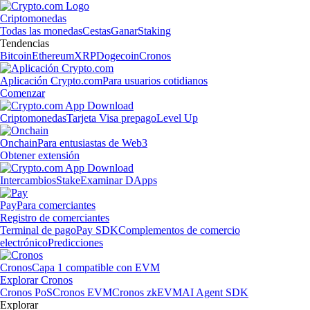
Criptomonedas
Todas las monedas
Cestas
Ganar
Staking
Tendencias
Bitcoin
Ethereum
XRP
Dogecoin
Cronos
Aplicación Crypto.com
Para usuarios cotidianos
Comenzar
Criptomonedas
Tarjeta Visa prepago
Level Up
Onchain
Para entusiastas de Web3
Obtener extensión
Intercambios
Stake
Examinar DApps
Pay
Para comerciantes
Registro de comerciantes
Terminal de pago
Pay SDK
Complementos de comercio
electrónico
Predicciones
Cronos
Capa 1 compatible con EVM
Explorar Cronos
Cronos PoS
Cronos EVM
Cronos zkEVM
AI Agent SDK
Explorar