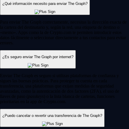
¿Qué información necesito para enviar The Graph?
Para enviar The Graph correctamente, necesitas la dirección exacta de
la cartera del destinatario y, según la red, una etiqueta de destino o
«memo». Apps como la de Crypto.com te permiten introducir estos
datos fácilmente o seleccionar directamente a tus contactos para evitar
errores.
¿Es seguro enviar The Graph por internet?
Enviar The Graph es seguro si utilizas plataformas de confianza y
sigues las buenas prácticas. Para proteger tu cuenta en cada
transferencia, usa plataformas que exijan medidas de seguridad
avanzadas, como la autenticación de dos factores (2FA), el uso de
llaves de paso (
passkeys
) o la lista blanca de carteras, funciones
prioritarias en la app de Crypto.com.
¿Puedo cancelar o revertir una transferencia de The Graph?