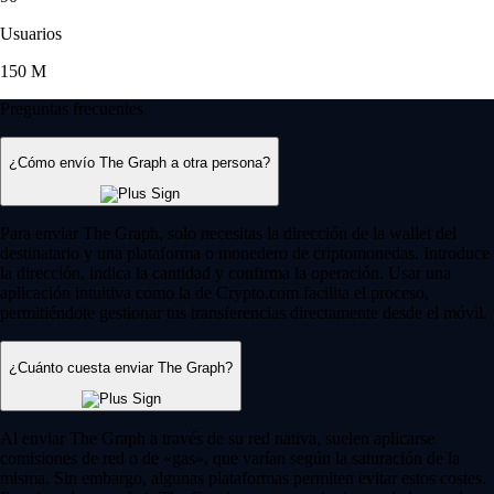
Usuarios
150 M
Preguntas frecuentes
¿Cómo envío The Graph a otra persona?
Para enviar The Graph, solo necesitas la dirección de la wallet del
destinatario y una plataforma o monedero de criptomonedas. Introduce
la dirección, indica la cantidad y confirma la operación. Usar una
aplicación intuitiva como la de Crypto.com facilita el proceso,
permitiéndote gestionar tus transferencias directamente desde el móvil.
¿Cuánto cuesta enviar The Graph?
Al enviar The Graph a través de su red nativa, suelen aplicarse
comisiones de red o de «gas», que varían según la saturación de la
misma. Sin embargo, algunas plataformas permiten evitar estos costes.