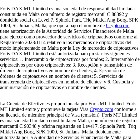
Foris DAX MT Limited es una sociedad de responsabilidad limitada
constituida en Malta con número de registro mercantil C 88392 y
domicilio social en Level 7, Spinola Park, Triq Mikiel Ang Borg, SPK
1000, St. Julians, Malta, que opera bajo el nombre de
Crypto.com
,
tiene autorización de la Autoridad de Servicios Financieros de Malta
para ejercer como proveedor de servicios de criptoactivos conforme al
Reglamento 2023/1114 relativo a los mercados de criptoactivos del
modo implementado en Malta por la Ley de mercados de criptoactivos.
Foris DAX MT Limited está autorizada para prestar los siguientes
servicios: 1. Intercambio de criptoactivos por fondos; 2. Intercambio de
criptoactivos por otros criptoactivos; 3. Recepción y transmisión de
órdenes de criptoactivos en nombre de clientes; 4. Ejecución de
órdenes de criptoactivos en nombre de clientes; 5. Servicios de
transferencia de criptoactivos en nombre de clientes; y 6. Custodia y
administración de criptoactivos en nombre de clientes.
La Cuenta de Efectivo es proporcionada por Foris MT Limited. Foris
MT Limited emite y promueve la tarjeta Visa
Crypto.com
conforme a
su licencia de miembro principal de Visa (emisión). Foris MT Limited
es una sociedad limitada constituida en Malta, con número de registro
mercantil C 90348 y oficina registrada en Level 7, Spinola Park, Triq
Mikiel Ang Borg, SPK 1000, St. Julians, Malta, debidamente
autorizada por la Autoridad de Servicios Financieros de Malta para