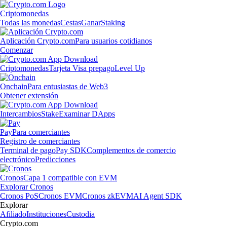
Criptomonedas
Todas las monedas
Cestas
Ganar
Staking
Aplicación Crypto.com
Para usuarios cotidianos
Comenzar
Criptomonedas
Tarjeta Visa prepago
Level Up
Onchain
Para entusiastas de Web3
Obtener extensión
Intercambios
Stake
Examinar DApps
Pay
Para comerciantes
Registro de comerciantes
Terminal de pago
Pay SDK
Complementos de comercio
electrónico
Predicciones
Cronos
Capa 1 compatible con EVM
Explorar Cronos
Cronos PoS
Cronos EVM
Cronos zkEVM
AI Agent SDK
Explorar
Afiliado
Instituciones
Custodia
Crypto.com