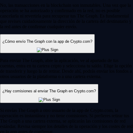
No, las transacciones en la blockchain son inmutables. Una vez que la
operación se ha autorizado y confirmado en la red, no es posible
cancelarla ni revertirla para recuperar tus The Graph. Es fundamental
que revises cuidadosamente la dirección de la cartera del destinatario y
la red antes de confirmar cualquier envío.
¿Cómo envío The Graph con la app de Crypto.com?
Para enviar The Graph, abre la aplicación, ve al apartado de tus
cuentas, entra en tu cartera cripto y selecciona tu saldo. Elige la opción
de transferir y luego la de retirar. Desde ahí, podrás enviar los fondos a
otros usuarios de la plataforma o a una cartera externa.
¿Hay comisiones al enviar The Graph en Crypto.com?
Si envías The Graph a otro usuario de la app de Crypto.com, la
operación es instantánea y no tiene comisiones. Si prefieres retirar tus
The Graph a una cartera externa, se aplicarán las comisiones de red
estándar. Revisa siempre los detalles de la operación y los costes de red
en la app antes de confirmar.