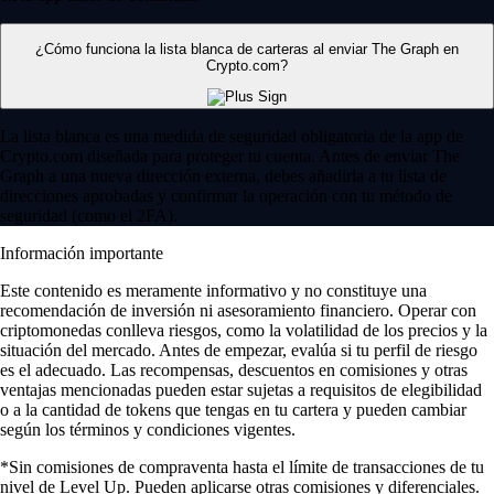
¿Cómo funciona la lista blanca de carteras al enviar The Graph en
Crypto.com?
La lista blanca es una medida de seguridad obligatoria de la app de
Crypto.com diseñada para proteger tu cuenta. Antes de enviar The
Graph a una nueva dirección externa, debes añadirla a tu lista de
direcciones aprobadas y confirmar la operación con tu método de
seguridad (como el 2FA).
Información importante
Este contenido es meramente informativo y no constituye una
recomendación de inversión ni asesoramiento financiero. Operar con
criptomonedas conlleva riesgos, como la volatilidad de los precios y la
situación del mercado. Antes de empezar, evalúa si tu perfil de riesgo
es el adecuado. Las recompensas, descuentos en comisiones y otras
ventajas mencionadas pueden estar sujetas a requisitos de elegibilidad
o a la cantidad de tokens que tengas en tu cartera y pueden cambiar
según los términos y condiciones vigentes.
*Sin comisiones de compraventa hasta el límite de transacciones de tu
nivel de Level Up. Pueden aplicarse otras comisiones y diferenciales.