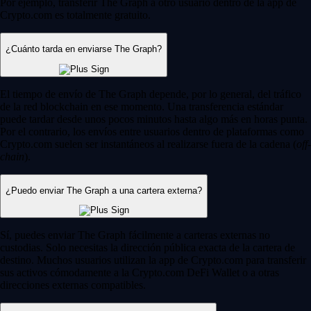
Por ejemplo, transferir The Graph a otro usuario dentro de la app de
Crypto.com es totalmente gratuito.
¿Cuánto tarda en enviarse The Graph?
El tiempo de envío de The Graph depende, por lo general, del tráfico
de la red blockchain en ese momento. Una transferencia estándar
puede tardar desde unos pocos minutos hasta algo más en horas punta.
Por el contrario, los envíos entre usuarios dentro de plataformas como
Crypto.com suelen ser instantáneos al realizarse fuera de la cadena (
off-
chain
).
¿Puedo enviar The Graph a una cartera externa?
Sí, puedes enviar The Graph fácilmente a carteras externas no
custodias. Solo necesitas la dirección pública exacta de la cartera de
destino. Muchos usuarios utilizan la app de Crypto.com para transferir
sus activos cómodamente a la Crypto.com DeFi Wallet o a otras
direcciones externas compatibles.