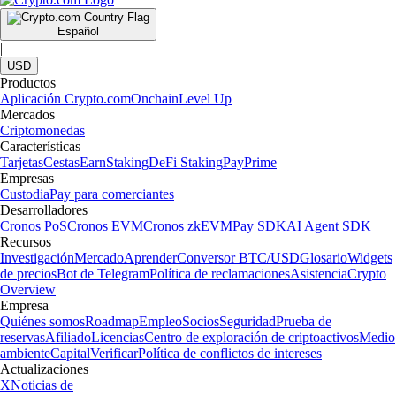
Español
|
USD
Productos
Aplicación Crypto.com
Onchain
Level Up
Mercados
Criptomonedas
Características
Tarjetas
Cestas
Earn
Staking
DeFi Staking
Pay
Prime
Empresas
Custodia
Pay para comerciantes
Desarrolladores
Cronos PoS
Cronos EVM
Cronos zkEVM
Pay SDK
AI Agent SDK
Recursos
Investigación
Mercado
Aprender
Conversor BTC/USD
Glosario
Widgets
de precios
Bot de Telegram
Política de reclamaciones
Asistencia
Crypto
Overview
Empresa
Quiénes somos
Roadmap
Empleo
Socios
Seguridad
Prueba de
reservas
Afiliado
Licencias
Centro de exploración de criptoactivos
Medio
ambiente
Capital
Verificar
Política de conflictos de intereses
Actualizaciones
X
Noticias de