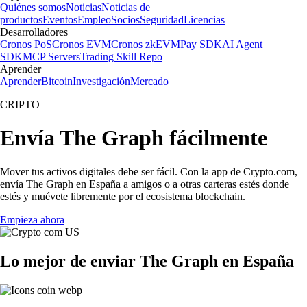
Quiénes somos
Noticias
Noticias de
productos
Eventos
Empleo
Socios
Seguridad
Licencias
Desarrolladores
Cronos PoS
Cronos EVM
Cronos zkEVM
Pay SDK
AI Agent
SDK
MCP Servers
Trading Skill Repo
Aprender
Aprender
Bitcoin
Investigación
Mercado
CRIPTO
Envía The Graph fácilmente
Mover tus activos digitales debe ser fácil. Con la app de Crypto.com,
envía The Graph en España a amigos o a otras carteras estés donde
estés y muévete libremente por el ecosistema blockchain.
Empieza ahora
Lo mejor de enviar The Graph en España