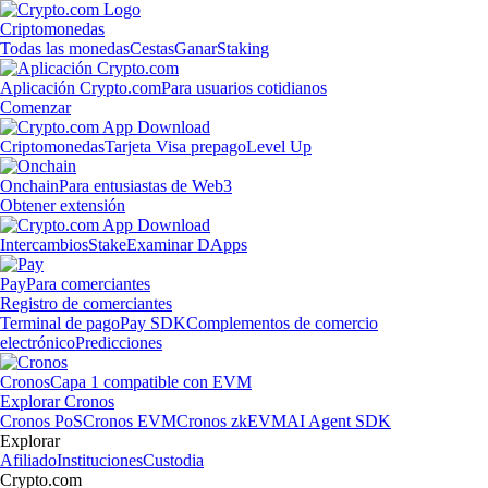
Criptomonedas
Todas las monedas
Cestas
Ganar
Staking
Aplicación Crypto.com
Para usuarios cotidianos
Comenzar
Criptomonedas
Tarjeta Visa prepago
Level Up
Onchain
Para entusiastas de Web3
Obtener extensión
Intercambios
Stake
Examinar DApps
Pay
Para comerciantes
Registro de comerciantes
Terminal de pago
Pay SDK
Complementos de comercio
electrónico
Predicciones
Cronos
Capa 1 compatible con EVM
Explorar Cronos
Cronos PoS
Cronos EVM
Cronos zkEVM
AI Agent SDK
Explorar
Afiliado
Instituciones
Custodia
Crypto.com