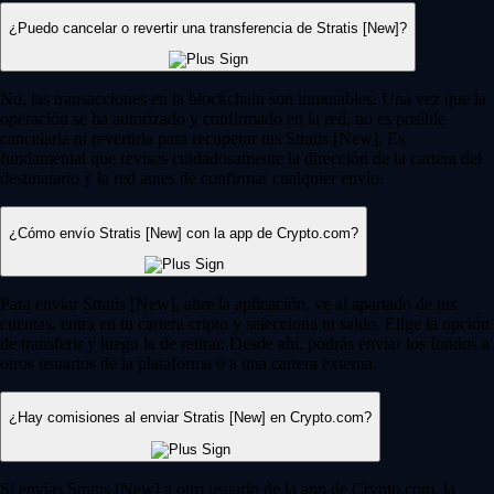
¿Puedo cancelar o revertir una transferencia de Stratis [New]?
No, las transacciones en la blockchain son inmutables. Una vez que la
operación se ha autorizado y confirmado en la red, no es posible
cancelarla ni revertirla para recuperar tus Stratis [New]. Es
fundamental que revises cuidadosamente la dirección de la cartera del
destinatario y la red antes de confirmar cualquier envío.
¿Cómo envío Stratis [New] con la app de Crypto.com?
Para enviar Stratis [New], abre la aplicación, ve al apartado de tus
cuentas, entra en tu cartera cripto y selecciona tu saldo. Elige la opción
de transferir y luego la de retirar. Desde ahí, podrás enviar los fondos a
otros usuarios de la plataforma o a una cartera externa.
¿Hay comisiones al enviar Stratis [New] en Crypto.com?
Si envías Stratis [New] a otro usuario de la app de Crypto.com, la