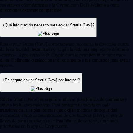
sus activos cómodamente a la Crypto.com DeFi Wallet o a otras
direcciones externas compatibles.
¿Qué información necesito para enviar Stratis [New]?
Para enviar Stratis [New] correctamente, necesitas la dirección exacta
de la cartera del destinatario y, según la red, una etiqueta de destino o
«memo». Apps como la de Crypto.com te permiten introducir estos
datos fácilmente o seleccionar directamente a tus contactos para evitar
errores.
¿Es seguro enviar Stratis [New] por internet?
Enviar Stratis [New] es seguro si utilizas plataformas de confianza y
sigues las buenas prácticas. Para proteger tu cuenta en cada
transferencia, usa plataformas que exijan medidas de seguridad
avanzadas, como la autenticación de dos factores (2FA), el uso de
llaves de paso (
passkeys
) o la lista blanca de carteras, funciones
prioritarias en la app de Crypto.com.