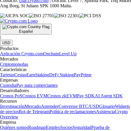
Contacto:
chat.crypto.com
| Oficina: Level 7, Spinola Park, Triq Mikiel
Ang Borg, St Julians SPK 1000 Malta.
Español
|
USD
Productos
Aplicación Crypto.com
Onchain
Level Up
Mercados
Criptomonedas
Características
Tarjetas
Cestas
Earn
Staking
DeFi Staking
Pay
Prime
Empresas
Custodia
Pay para comerciantes
Desarrolladores
Cronos PoS
Cronos EVM
Cronos zkEVM
Pay SDK
AI Agent SDK
Recursos
Investigación
Mercado
Aprender
Conversor BTC/USD
Glosario
Widgets
de precios
Bot de Telegram
Política de reclamaciones
Asistencia
Crypto
Overview
Empresa
Quiénes somos
Roadmap
Empleo
Socios
Seguridad
Prueba de