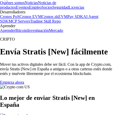
Quiénes somos
Noticias
Noticias de
productos
Eventos
Empleo
Socios
Seguridad
Licencias
Desarrolladores
Cronos PoS
Cronos EVM
Cronos zkEVM
Pay SDK
AI Agent
SDK
MCP Servers
Trading Skill Repo
Aprender
Aprender
Bitcoin
Investigación
Mercado
CRIPTO
Envía Stratis [New] fácilmente
Mover tus activos digitales debe ser fácil. Con la app de Crypto.com,
envía Stratis [New] en España a amigos o a otras carteras estés donde
estés y muévete libremente por el ecosistema blockchain.
Empieza ahora
Lo mejor de enviar Stratis [New] en
España