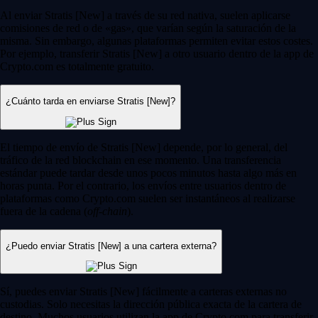
Al enviar Stratis [New] a través de su red nativa, suelen aplicarse
comisiones de red o de «gas», que varían según la saturación de la
misma. Sin embargo, algunas plataformas permiten evitar estos costes.
Por ejemplo, transferir Stratis [New] a otro usuario dentro de la app de
Crypto.com es totalmente gratuito.
¿Cuánto tarda en enviarse Stratis [New]?
El tiempo de envío de Stratis [New] depende, por lo general, del
tráfico de la red blockchain en ese momento. Una transferencia
estándar puede tardar desde unos pocos minutos hasta algo más en
horas punta. Por el contrario, los envíos entre usuarios dentro de
plataformas como Crypto.com suelen ser instantáneos al realizarse
fuera de la cadena (
off-chain
).
¿Puedo enviar Stratis [New] a una cartera externa?
Sí, puedes enviar Stratis [New] fácilmente a carteras externas no
custodias. Solo necesitas la dirección pública exacta de la cartera de
destino. Muchos usuarios utilizan la app de Crypto.com para transferir