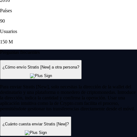
2016
Países
90
Usuarios
150 M
Preguntas frecuentes
¿Cómo envío Stratis [New] a otra persona?
Para enviar Stratis [New], solo necesitas la dirección de la wallet del
destinatario y una plataforma o monedero de criptomonedas. Introduce
la dirección, indica la cantidad y confirma la operación. Usar una
aplicación intuitiva como la de Crypto.com facilita el proceso,
permitiéndote gestionar tus transferencias directamente desde el móvil.
¿Cuánto cuesta enviar Stratis [New]?