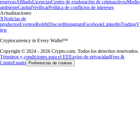
reservas
Afiliado
Licencias
Centro de exploración de criptoactivos
Medio
ambiente
Capital
Verificar
Política de conflictos de intereses
Actualizaciones
X
Noticias de
productos
Eventos
Reddit
Discord
Instagram
Facebook
Linkedin
TradingV
iew
Cryptocurrency in Every Wallet™
Copyright © 2024 - 2026 Crypto.com. Todos los derechos reservados.
Términos y condiciones para el EEE
aviso de privacidad
Fees &
Limits
Estado
Preferencias de cookies