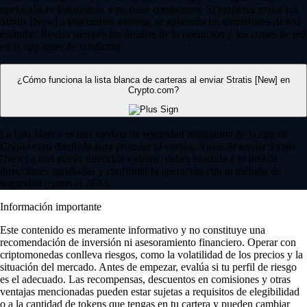
operación es instantánea y no tiene comisiones. Si prefieres retirar tus
Stratis [New] a una cartera externa, se aplicarán las comisiones de red
estándar. Revisa siempre los detalles de la operación y los costes de red
en la app antes de confirmar.
¿Cómo funciona la lista blanca de carteras al enviar Stratis [New] en
Crypto.com?
La lista blanca es una medida de seguridad obligatoria de la app de
Crypto.com diseñada para proteger tu cuenta. Antes de enviar Stratis
[New] a una nueva dirección externa, debes añadirla a tu lista de
direcciones aprobadas y confirmar la operación con tu método de
seguridad (como el 2FA).
Información importante
Este contenido es meramente informativo y no constituye una
recomendación de inversión ni asesoramiento financiero. Operar con
criptomonedas conlleva riesgos, como la volatilidad de los precios y la
situación del mercado. Antes de empezar, evalúa si tu perfil de riesgo
es el adecuado. Las recompensas, descuentos en comisiones y otras
ventajas mencionadas pueden estar sujetas a requisitos de elegibilidad
o a la cantidad de tokens que tengas en tu cartera y pueden cambiar