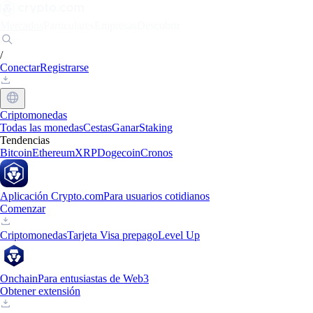
Mercados
Particulares
Empresas
Descubrir
/
Conectar
Registrarse
Criptomonedas
Todas las monedas
Cestas
Ganar
Staking
Tendencias
Bitcoin
Ethereum
XRP
Dogecoin
Cronos
Aplicación Crypto.com
Para usuarios cotidianos
Comenzar
Criptomonedas
Tarjeta Visa prepago
Level Up
Onchain
Para entusiastas de Web3
Obtener extensión