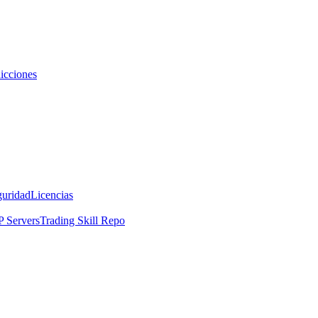
icciones
guridad
Licencias
 Servers
Trading Skill Repo