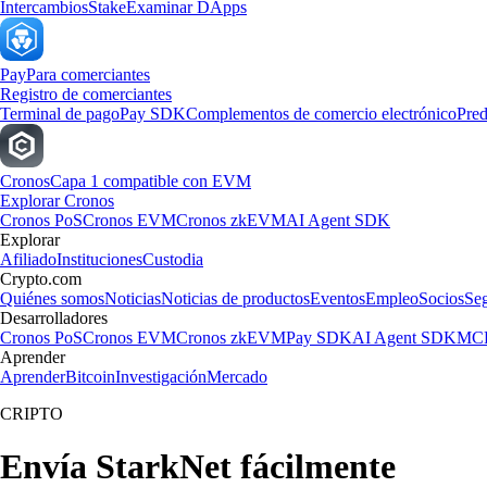
Intercambios
Stake
Examinar DApps
Pay
Para comerciantes
Registro de comerciantes
Terminal de pago
Pay SDK
Complementos de comercio electrónico
Pred
Cronos
Capa 1 compatible con EVM
Explorar Cronos
Cronos PoS
Cronos EVM
Cronos zkEVM
AI Agent SDK
Explorar
Afiliado
Instituciones
Custodia
Crypto.com
Quiénes somos
Noticias
Noticias de productos
Eventos
Empleo
Socios
Se
Desarrolladores
Cronos PoS
Cronos EVM
Cronos zkEVM
Pay SDK
AI Agent SDK
MCP
Aprender
Aprender
Bitcoin
Investigación
Mercado
CRIPTO
Envía StarkNet fácilmente