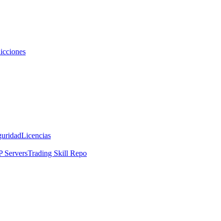
icciones
guridad
Licencias
 Servers
Trading Skill Repo