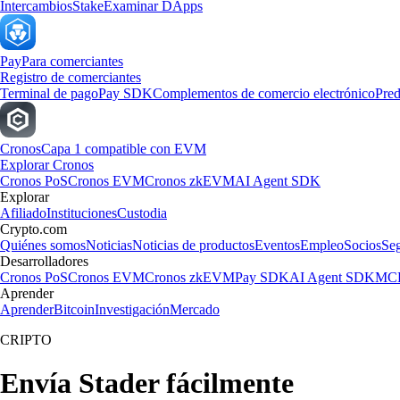
Intercambios
Stake
Examinar DApps
Pay
Para comerciantes
Registro de comerciantes
Terminal de pago
Pay SDK
Complementos de comercio electrónico
Pred
Cronos
Capa 1 compatible con EVM
Explorar Cronos
Cronos PoS
Cronos EVM
Cronos zkEVM
AI Agent SDK
Explorar
Afiliado
Instituciones
Custodia
Crypto.com
Quiénes somos
Noticias
Noticias de productos
Eventos
Empleo
Socios
Se
Desarrolladores
Cronos PoS
Cronos EVM
Cronos zkEVM
Pay SDK
AI Agent SDK
MCP
Aprender
Aprender
Bitcoin
Investigación
Mercado
CRIPTO
Envía Stader fácilmente