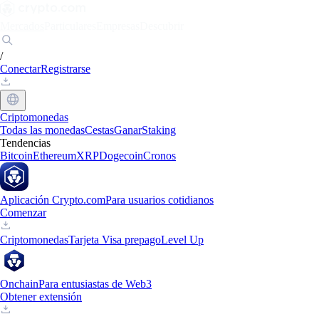
Mercados
Particulares
Empresas
Descubrir
/
Conectar
Registrarse
Criptomonedas
Todas las monedas
Cestas
Ganar
Staking
Tendencias
Bitcoin
Ethereum
XRP
Dogecoin
Cronos
Aplicación Crypto.com
Para usuarios cotidianos
Comenzar
Criptomonedas
Tarjeta Visa prepago
Level Up
Onchain
Para entusiastas de Web3
Obtener extensión