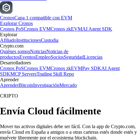
Cronos
Capa 1 compatible con EVM
Explorar Cronos
Cronos PoS
Cronos EVM
Cronos zkEVM
AI Agent SDK
Explorar
Afiliado
Instituciones
Custodia
Crypto.com
Quiénes somos
Noticias
Noticias de
productos
Eventos
Empleo
Socios
Seguridad
Licencias
Desarrolladores
Cronos PoS
Cronos EVM
Cronos zkEVM
Pay SDK
AI Agent
SDK
MCP Servers
Trading Skill Repo
Aprender
Aprender
Bitcoin
Investigación
Mercado
CRIPTO
Envía Cloud fácilmente
Mover tus activos digitales debe ser fácil. Con la app de Crypto.com,
envía Cloud en España a amigos o a otras carteras estés donde estés y
muévete libremente por el ecosistema blockchain.