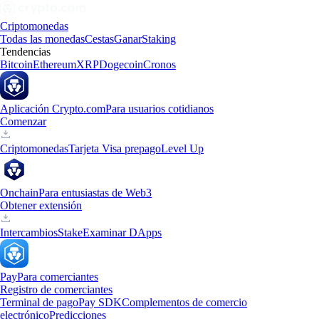
Criptomonedas
Todas las monedas
Cestas
Ganar
Staking
Tendencias
Bitcoin
Ethereum
XRP
Dogecoin
Cronos
Aplicación Crypto.com
Para usuarios cotidianos
Comenzar
Criptomonedas
Tarjeta Visa prepago
Level Up
Onchain
Para entusiastas de Web3
Obtener extensión
Intercambios
Stake
Examinar DApps
Pay
Para comerciantes
Registro de comerciantes
Terminal de pago
Pay SDK
Complementos de comercio
electrónico
Predicciones