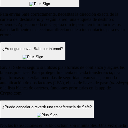
Para enviar Safe correctamente, necesitas la dirección exacta de la
cartera del destinatario y, según la red, una etiqueta de destino o
«memo». Apps como la de Crypto.com te permiten introducir estos
datos fácilmente o seleccionar directamente a tus contactos para evitar
errores.
¿Es seguro enviar Safe por internet?
Enviar Safe es seguro si utilizas plataformas de confianza y sigues las
buenas prácticas. Para proteger tu cuenta en cada transferencia, usa
plataformas que exijan medidas de seguridad avanzadas, como la
autenticación de dos factores (2FA), el uso de llaves de paso (
passkeys
)
o la lista blanca de carteras, funciones prioritarias en la app de
Crypto.com.
¿Puedo cancelar o revertir una transferencia de Safe?
No, las transacciones en la blockchain son inmutables. Una vez que la