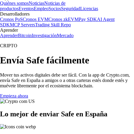
Quiénes somos
Noticias
Noticias de
productos
Eventos
Empleo
Socios
Seguridad
Licencias
Desarrolladores
Cronos PoS
Cronos EVM
Cronos zkEVM
Pay SDK
AI Agent
SDK
MCP Servers
Trading Skill Repo
Aprender
Aprender
Bitcoin
Investigación
Mercado
CRIPTO
Envía Safe fácilmente
Mover tus activos digitales debe ser fácil. Con la app de Crypto.com,
envía Safe en España a amigos o a otras carteras estés donde estés y
muévete libremente por el ecosistema blockchain.
Empieza ahora
Lo mejor de enviar Safe en España