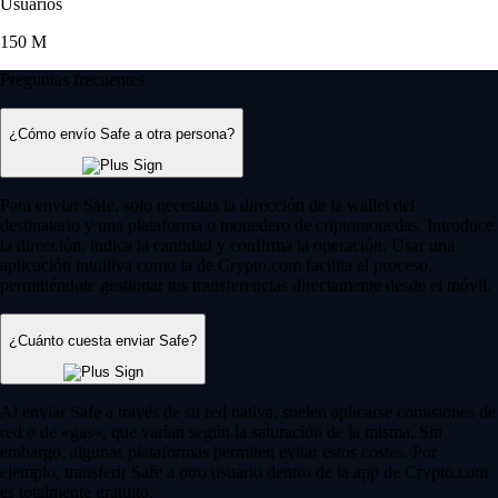
Usuarios
150 M
Preguntas frecuentes
¿Cómo envío Safe a otra persona?
Para enviar Safe, solo necesitas la dirección de la wallet del
destinatario y una plataforma o monedero de criptomonedas. Introduce
la dirección, indica la cantidad y confirma la operación. Usar una
aplicación intuitiva como la de Crypto.com facilita el proceso,
permitiéndote gestionar tus transferencias directamente desde el móvil.
¿Cuánto cuesta enviar Safe?
Al enviar Safe a través de su red nativa, suelen aplicarse comisiones de
red o de «gas», que varían según la saturación de la misma. Sin
embargo, algunas plataformas permiten evitar estos costes. Por
ejemplo, transferir Safe a otro usuario dentro de la app de Crypto.com
es totalmente gratuito.