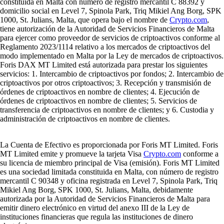
constituida en Malta con número de registro mercantil C 88392 y
domicilio social en Level 7, Spinola Park, Triq Mikiel Ang Borg, SPK
1000, St. Julians, Malta, que opera bajo el nombre de
Crypto.com
,
tiene autorización de la Autoridad de Servicios Financieros de Malta
para ejercer como proveedor de servicios de criptoactivos conforme al
Reglamento 2023/1114 relativo a los mercados de criptoactivos del
modo implementado en Malta por la Ley de mercados de criptoactivos.
Foris DAX MT Limited está autorizada para prestar los siguientes
servicios: 1. Intercambio de criptoactivos por fondos; 2. Intercambio de
criptoactivos por otros criptoactivos; 3. Recepción y transmisión de
órdenes de criptoactivos en nombre de clientes; 4. Ejecución de
órdenes de criptoactivos en nombre de clientes; 5. Servicios de
transferencia de criptoactivos en nombre de clientes; y 6. Custodia y
administración de criptoactivos en nombre de clientes.
La Cuenta de Efectivo es proporcionada por Foris MT Limited. Foris
MT Limited emite y promueve la tarjeta Visa
Crypto.com
conforme a
su licencia de miembro principal de Visa (emisión). Foris MT Limited
es una sociedad limitada constituida en Malta, con número de registro
mercantil C 90348 y oficina registrada en Level 7, Spinola Park, Triq
Mikiel Ang Borg, SPK 1000, St. Julians, Malta, debidamente
autorizada por la Autoridad de Servicios Financieros de Malta para
emitir dinero electrónico en virtud del anexo III de la Ley de
instituciones financieras que regula las instituciones de dinero