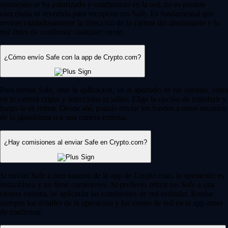
operación se ha autorizado y confirmado en la red, no es posible
cancelarla ni revertirla para recuperar tus Safe. Es fundamental que
revises cuidadosamente la dirección de la cartera del destinatario y la
red antes de confirmar cualquier envío.
¿Cómo envío Safe con la app de Crypto.com?
Para enviar Safe, abre la aplicación, ve al apartado de tus cuentas, entra
en tu cartera cripto y selecciona tu saldo. Elige la opción de transferir y
luego la de retirar. Desde ahí, podrás enviar los fondos a otros usuarios
de la plataforma o a una cartera externa.
¿Hay comisiones al enviar Safe en Crypto.com?
Si envías Safe a otro usuario de la app de Crypto.com, la operación es
instantánea y no tiene comisiones. Si prefieres retirar tus Safe a una
cartera externa, se aplicarán las comisiones de red estándar. Revisa
siempre los detalles de la operación y los costes de red en la app antes
de confirmar.