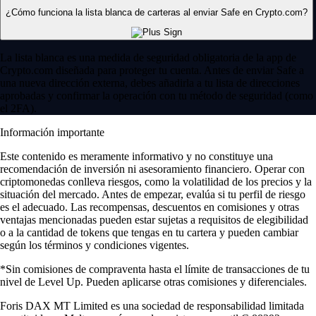
¿Cómo funciona la lista blanca de carteras al enviar Safe en Crypto.com?
La lista blanca es una medida de seguridad obligatoria de la app de
Crypto.com diseñada para proteger tu cuenta. Antes de enviar Safe a
una nueva dirección externa, debes añadirla a tu lista de direcciones
aprobadas y confirmar la operación con tu método de seguridad (como
el 2FA).
Información importante
Este contenido es meramente informativo y no constituye una
recomendación de inversión ni asesoramiento financiero. Operar con
criptomonedas conlleva riesgos, como la volatilidad de los precios y la
situación del mercado. Antes de empezar, evalúa si tu perfil de riesgo
es el adecuado. Las recompensas, descuentos en comisiones y otras
ventajas mencionadas pueden estar sujetas a requisitos de elegibilidad
o a la cantidad de tokens que tengas en tu cartera y pueden cambiar
según los términos y condiciones vigentes.
*Sin comisiones de compraventa hasta el límite de transacciones de tu
nivel de Level Up. Pueden aplicarse otras comisiones y diferenciales.
Foris DAX MT Limited es una sociedad de responsabilidad limitada