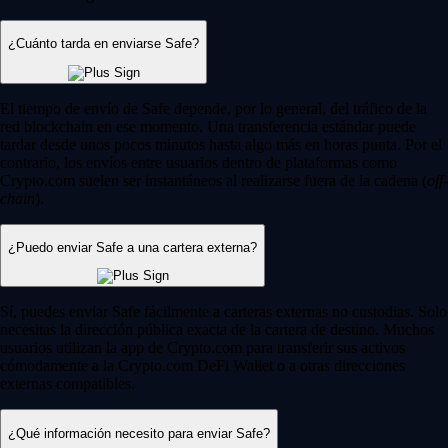
¿Cuánto tarda en enviarse Safe?
El tiempo de envío de Safe depende, por lo general, del tráfico de la
red blockchain en ese momento. Una transferencia estándar puede
tardar desde unos pocos minutos hasta algo más en horas punta. Por el
contrario, los envíos entre usuarios dentro de plataformas como
Crypto.com suelen ser instantáneos al realizarse fuera de la cadena (
off-
chain
).
¿Puedo enviar Safe a una cartera externa?
Sí, puedes enviar Safe fácilmente a carteras externas no custodias. Solo
necesitas la dirección pública exacta de la cartera de destino. Muchos
usuarios utilizan la app de Crypto.com para transferir sus activos
cómodamente a la Crypto.com DeFi Wallet o a otras direcciones
externas compatibles.
¿Qué información necesito para enviar Safe?