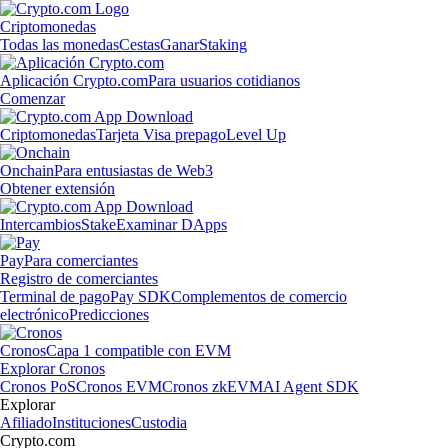
Criptomonedas
Todas las monedas
Cestas
Ganar
Staking
Aplicación Crypto.com
Para usuarios cotidianos
Comenzar
Criptomonedas
Tarjeta Visa prepago
Level Up
Onchain
Para entusiastas de Web3
Obtener extensión
Intercambios
Stake
Examinar DApps
Pay
Para comerciantes
Registro de comerciantes
Terminal de pago
Pay SDK
Complementos de comercio
electrónico
Predicciones
Cronos
Capa 1 compatible con EVM
Explorar Cronos
Cronos PoS
Cronos EVM
Cronos zkEVM
AI Agent SDK
Explorar
Afiliado
Instituciones
Custodia
Crypto.com