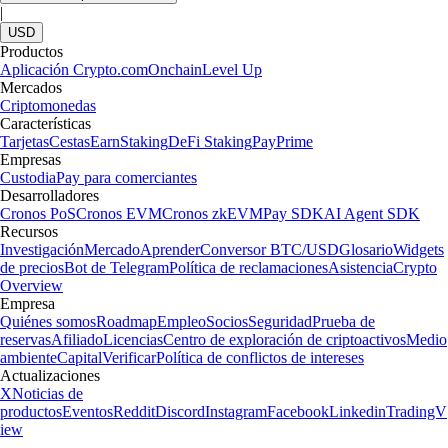
|
USD
Productos
Aplicación Crypto.com
Onchain
Level Up
Mercados
Criptomonedas
Características
Tarjetas
Cestas
Earn
Staking
DeFi Staking
Pay
Prime
Empresas
Custodia
Pay para comerciantes
Desarrolladores
Cronos PoS
Cronos EVM
Cronos zkEVM
Pay SDK
AI Agent SDK
Recursos
Investigación
Mercado
Aprender
Conversor BTC/USD
Glosario
Widgets
de precios
Bot de Telegram
Política de reclamaciones
Asistencia
Crypto
Overview
Empresa
Quiénes somos
Roadmap
Empleo
Socios
Seguridad
Prueba de
reservas
Afiliado
Licencias
Centro de exploración de criptoactivos
Medio
ambiente
Capital
Verificar
Política de conflictos de intereses
Actualizaciones
X
Noticias de
productos
Eventos
Reddit
Discord
Instagram
Facebook
Linkedin
TradingV
iew