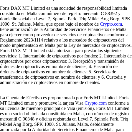
Foris DAX MT Limited es una sociedad de responsabilidad limitada
constituida en Malta con número de registro mercantil C 88392 y
domicilio social en Level 7, Spinola Park, Triq Mikiel Ang Borg, SPK
1000, St. Julians, Malta, que opera bajo el nombre de
Crypto.com
,
tiene autorización de la Autoridad de Servicios Financieros de Malta
para ejercer como proveedor de servicios de criptoactivos conforme al
Reglamento 2023/1114 relativo a los mercados de criptoactivos del
modo implementado en Malta por la Ley de mercados de criptoactivos.
Foris DAX MT Limited está autorizada para prestar los siguientes
servicios: 1. Intercambio de criptoactivos por fondos; 2. Intercambio de
criptoactivos por otros criptoactivos; 3. Recepción y transmisión de
órdenes de criptoactivos en nombre de clientes; 4. Ejecución de
órdenes de criptoactivos en nombre de clientes; 5. Servicios de
transferencia de criptoactivos en nombre de clientes; y 6. Custodia y
administración de criptoactivos en nombre de clientes.
La Cuenta de Efectivo es proporcionada por Foris MT Limited. Foris
MT Limited emite y promueve la tarjeta Visa
Crypto.com
conforme a
su licencia de miembro principal de Visa (emisión). Foris MT Limited
es una sociedad limitada constituida en Malta, con número de registro
mercantil C 90348 y oficina registrada en Level 7, Spinola Park, Triq
Mikiel Ang Borg, SPK 1000, St. Julians, Malta, debidamente
autorizada por la Autoridad de Servicios Financieros de Malta para