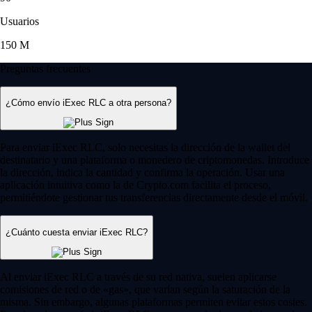
Usuarios
150 M
Preguntas frecuentes
¿Cómo envío iExec RLC a otra persona?
Para enviar iExec RLC, solo necesitas la dirección de la wallet del
destinatario y una plataforma o monedero de criptomonedas. Introduce
la dirección, indica la cantidad y confirma la operación. Usar una
aplicación intuitiva como la de Crypto.com facilita el proceso,
permitiéndote gestionar tus transferencias directamente desde el móvil.
¿Cuánto cuesta enviar iExec RLC?
Al enviar iExec RLC a través de su red nativa, suelen aplicarse
comisiones de red o de «gas», que varían según la saturación de la
misma. Sin embargo, algunas plataformas permiten evitar estos costes.