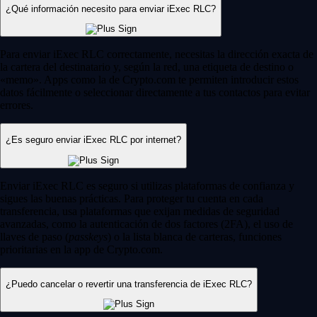
¿Qué información necesito para enviar iExec RLC?
Para enviar iExec RLC correctamente, necesitas la dirección exacta de
la cartera del destinatario y, según la red, una etiqueta de destino o
«memo». Apps como la de Crypto.com te permiten introducir estos
datos fácilmente o seleccionar directamente a tus contactos para evitar
errores.
¿Es seguro enviar iExec RLC por internet?
Enviar iExec RLC es seguro si utilizas plataformas de confianza y
sigues las buenas prácticas. Para proteger tu cuenta en cada
transferencia, usa plataformas que exijan medidas de seguridad
avanzadas, como la autenticación de dos factores (2FA), el uso de
llaves de paso (
passkeys
) o la lista blanca de carteras, funciones
prioritarias en la app de Crypto.com.
¿Puedo cancelar o revertir una transferencia de iExec RLC?