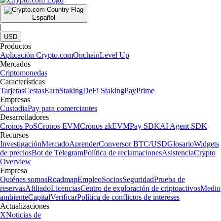
Español
|
USD
Productos
Aplicación Crypto.com
Onchain
Level Up
Mercados
Criptomonedas
Características
Tarjetas
Cestas
Earn
Staking
DeFi Staking
Pay
Prime
Empresas
Custodia
Pay para comerciantes
Desarrolladores
Cronos PoS
Cronos EVM
Cronos zkEVM
Pay SDK
AI Agent SDK
Recursos
Investigación
Mercado
Aprender
Conversor BTC/USD
Glosario
Widgets
de precios
Bot de Telegram
Política de reclamaciones
Asistencia
Crypto
Overview
Empresa
Quiénes somos
Roadmap
Empleo
Socios
Seguridad
Prueba de
reservas
Afiliado
Licencias
Centro de exploración de criptoactivos
Medio
ambiente
Capital
Verificar
Política de conflictos de intereses
Actualizaciones
X
Noticias de