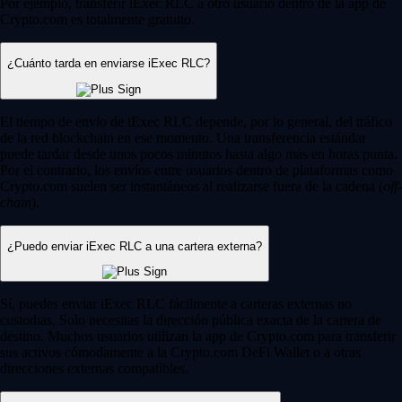
Por ejemplo, transferir iExec RLC a otro usuario dentro de la app de
Crypto.com es totalmente gratuito.
¿Cuánto tarda en enviarse iExec RLC?
El tiempo de envío de iExec RLC depende, por lo general, del tráfico
de la red blockchain en ese momento. Una transferencia estándar
puede tardar desde unos pocos minutos hasta algo más en horas punta.
Por el contrario, los envíos entre usuarios dentro de plataformas como
Crypto.com suelen ser instantáneos al realizarse fuera de la cadena (
off-
chain
).
¿Puedo enviar iExec RLC a una cartera externa?
Sí, puedes enviar iExec RLC fácilmente a carteras externas no
custodias. Solo necesitas la dirección pública exacta de la cartera de
destino. Muchos usuarios utilizan la app de Crypto.com para transferir
sus activos cómodamente a la Crypto.com DeFi Wallet o a otras
direcciones externas compatibles.