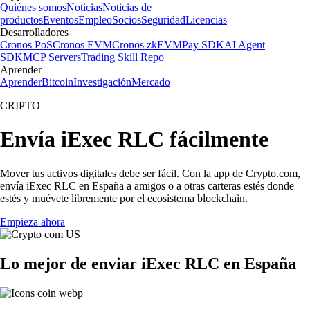
Quiénes somos
Noticias
Noticias de
productos
Eventos
Empleo
Socios
Seguridad
Licencias
Desarrolladores
Cronos PoS
Cronos EVM
Cronos zkEVM
Pay SDK
AI Agent
SDK
MCP Servers
Trading Skill Repo
Aprender
Aprender
Bitcoin
Investigación
Mercado
CRIPTO
Envía iExec RLC fácilmente
Mover tus activos digitales debe ser fácil. Con la app de Crypto.com,
envía iExec RLC en España a amigos o a otras carteras estés donde
estés y muévete libremente por el ecosistema blockchain.
Empieza ahora
Lo mejor de enviar iExec RLC en España