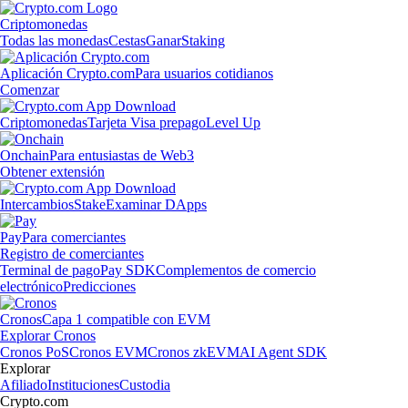
Criptomonedas
Todas las monedas
Cestas
Ganar
Staking
Aplicación Crypto.com
Para usuarios cotidianos
Comenzar
Criptomonedas
Tarjeta Visa prepago
Level Up
Onchain
Para entusiastas de Web3
Obtener extensión
Intercambios
Stake
Examinar DApps
Pay
Para comerciantes
Registro de comerciantes
Terminal de pago
Pay SDK
Complementos de comercio
electrónico
Predicciones
Cronos
Capa 1 compatible con EVM
Explorar Cronos
Cronos PoS
Cronos EVM
Cronos zkEVM
AI Agent SDK
Explorar
Afiliado
Instituciones
Custodia
Crypto.com