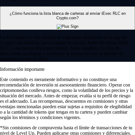
¿Cómo funciona la lista blanca de carteras al enviar iExec RLC en
Crypto.com?
La lista blanca es una medida de seguridad obligatoria de la app de
Crypto.com diseñada para proteger tu cuenta. Antes de enviar iExec
RLC a una nueva dirección externa, debes añadirla a tu lista de
direcciones aprobadas y confirmar la operación con tu método de
seguridad (como el 2FA).
Información importante
Este contenido es meramente informativo y no constituye una
recomendación de inversión ni asesoramiento financiero. Operar con
criptomonedas conlleva riesgos, como la volatilidad de los precios y la
situación del mercado. Antes de empezar, evalúa si tu perfil de riesgo
es el adecuado. Las recompensas, descuentos en comisiones y otras
ventajas mencionadas pueden estar sujetas a requisitos de elegibilidad
o a la cantidad de tokens que tengas en tu cartera y pueden cambiar
según los términos y condiciones vigentes.
*Sin comisiones de compraventa hasta el límite de transacciones de tu
nivel de Level Up. Pueden aplicarse otras comisiones y diferenciales.