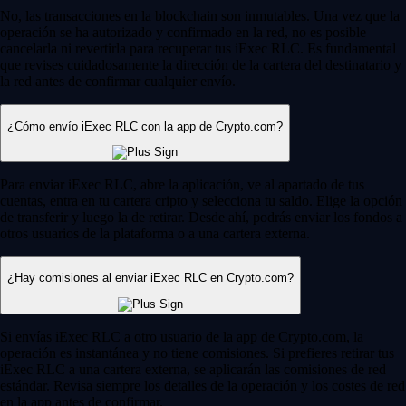
No, las transacciones en la blockchain son inmutables. Una vez que la
operación se ha autorizado y confirmado en la red, no es posible
cancelarla ni revertirla para recuperar tus iExec RLC. Es fundamental
que revises cuidadosamente la dirección de la cartera del destinatario y
la red antes de confirmar cualquier envío.
¿Cómo envío iExec RLC con la app de Crypto.com?
Para enviar iExec RLC, abre la aplicación, ve al apartado de tus
cuentas, entra en tu cartera cripto y selecciona tu saldo. Elige la opción
de transferir y luego la de retirar. Desde ahí, podrás enviar los fondos a
otros usuarios de la plataforma o a una cartera externa.
¿Hay comisiones al enviar iExec RLC en Crypto.com?
Si envías iExec RLC a otro usuario de la app de Crypto.com, la
operación es instantánea y no tiene comisiones. Si prefieres retirar tus
iExec RLC a una cartera externa, se aplicarán las comisiones de red
estándar. Revisa siempre los detalles de la operación y los costes de red
en la app antes de confirmar.