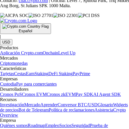
Contacto:
chat.crypto.com
| Oficina: Level 7, Spinola Park, Triq Mikiel
Ang Borg, St Julians SPK 1000 Malta.
Español
|
USD
Productos
Aplicación Crypto.com
Onchain
Level Up
Mercados
Criptomonedas
Características
Tarjetas
Cestas
Earn
Staking
DeFi Staking
Pay
Prime
Empresas
Custodia
Pay para comerciantes
Desarrolladores
Cronos PoS
Cronos EVM
Cronos zkEVM
Pay SDK
AI Agent SDK
Recursos
Investigación
Mercado
Aprender
Conversor BTC/USD
Glosario
Widgets
de precios
Bot de Telegram
Política de reclamaciones
Asistencia
Crypto
Overview
Empresa
Quiénes somos
Roadmap
Empleo
Socios
Seguridad
Prueba de