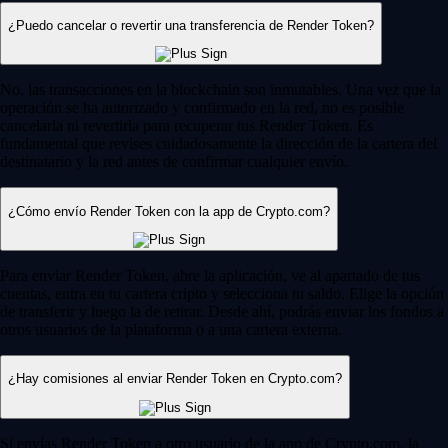
¿Puedo cancelar o revertir una transferencia de Render Token?
No, las transacciones en la blockchain son inmutables. Una vez que la
operación se ha autorizado y confirmado en la red, no es posible
cancelarla ni revertirla para recuperar tus Render Token. Es
fundamental que revises cuidadosamente la dirección de la cartera del
destinatario y la red antes de confirmar cualquier envío.
¿Cómo envío Render Token con la app de Crypto.com?
Para enviar Render Token, abre la aplicación, ve al apartado de tus
cuentas, entra en tu cartera cripto y selecciona tu saldo. Elige la opción
de transferir y luego la de retirar. Desde ahí, podrás enviar los fondos a
otros usuarios de la plataforma o a una cartera externa.
¿Hay comisiones al enviar Render Token en Crypto.com?
Si envías Render Token a otro usuario de la app de Crypto.com, la