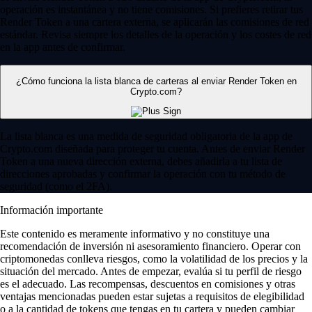
operación es instantánea y no tiene comisiones. Si prefieres retirar tus
Render Token a una cartera externa, se aplicarán las comisiones de red
estándar. Revisa siempre los detalles de la operación y los costes de red
en la app antes de confirmar.
¿Cómo funciona la lista blanca de carteras al enviar Render Token en
Crypto.com?
La lista blanca es una medida de seguridad obligatoria de la app de
Crypto.com diseñada para proteger tu cuenta. Antes de enviar Render
Token a una nueva dirección externa, debes añadirla a tu lista de
direcciones aprobadas y confirmar la operación con tu método de
seguridad (como el 2FA).
Información importante
Este contenido es meramente informativo y no constituye una
recomendación de inversión ni asesoramiento financiero. Operar con
criptomonedas conlleva riesgos, como la volatilidad de los precios y la
situación del mercado. Antes de empezar, evalúa si tu perfil de riesgo
es el adecuado. Las recompensas, descuentos en comisiones y otras
ventajas mencionadas pueden estar sujetas a requisitos de elegibilidad
o a la cantidad de tokens que tengas en tu cartera y pueden cambiar