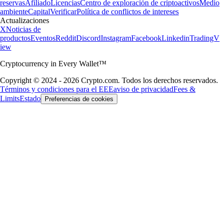
reservas
Afiliado
Licencias
Centro de exploración de criptoactivos
Medio
ambiente
Capital
Verificar
Política de conflictos de intereses
Actualizaciones
X
Noticias de
productos
Eventos
Reddit
Discord
Instagram
Facebook
Linkedin
TradingV
iew
Cryptocurrency in Every Wallet™
Copyright © 2024 - 2026 Crypto.com. Todos los derechos reservados.
Términos y condiciones para el EEE
aviso de privacidad
Fees &
Limits
Estado
Preferencias de cookies