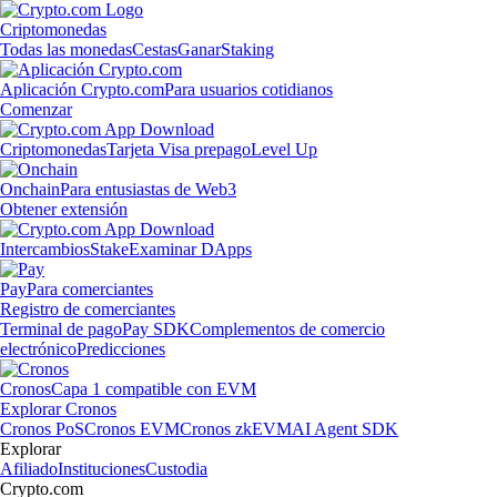
Criptomonedas
Todas las monedas
Cestas
Ganar
Staking
Aplicación Crypto.com
Para usuarios cotidianos
Comenzar
Criptomonedas
Tarjeta Visa prepago
Level Up
Onchain
Para entusiastas de Web3
Obtener extensión
Intercambios
Stake
Examinar DApps
Pay
Para comerciantes
Registro de comerciantes
Terminal de pago
Pay SDK
Complementos de comercio
electrónico
Predicciones
Cronos
Capa 1 compatible con EVM
Explorar Cronos
Cronos PoS
Cronos EVM
Cronos zkEVM
AI Agent SDK
Explorar
Afiliado
Instituciones
Custodia
Crypto.com