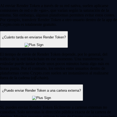
Al enviar Render Token a través de su red nativa, suelen aplicarse
comisiones de red o de «gas», que varían según la saturación de la
misma. Sin embargo, algunas plataformas permiten evitar estos costes.
Por ejemplo, transferir Render Token a otro usuario dentro de la app de
Crypto.com es totalmente gratuito.
¿Cuánto tarda en enviarse Render Token?
El tiempo de envío de Render Token depende, por lo general, del
tráfico de la red blockchain en ese momento. Una transferencia
estándar puede tardar desde unos pocos minutos hasta algo más en
horas punta. Por el contrario, los envíos entre usuarios dentro de
plataformas como Crypto.com suelen ser instantáneos al realizarse
fuera de la cadena (
off-chain
).
¿Puedo enviar Render Token a una cartera externa?
Sí, puedes enviar Render Token fácilmente a carteras externas no
custodias. Solo necesitas la dirección pública exacta de la cartera de
destino. Muchos usuarios utilizan la app de Crypto.com para transferir