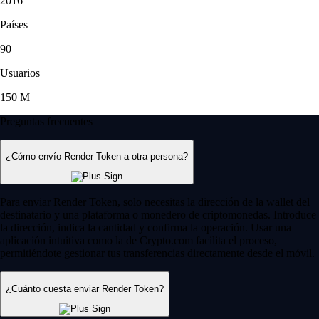
2016
Países
90
Usuarios
150 M
Preguntas frecuentes
¿Cómo envío Render Token a otra persona?
Para enviar Render Token, solo necesitas la dirección de la wallet del
destinatario y una plataforma o monedero de criptomonedas. Introduce
la dirección, indica la cantidad y confirma la operación. Usar una
aplicación intuitiva como la de Crypto.com facilita el proceso,
permitiéndote gestionar tus transferencias directamente desde el móvil.
¿Cuánto cuesta enviar Render Token?