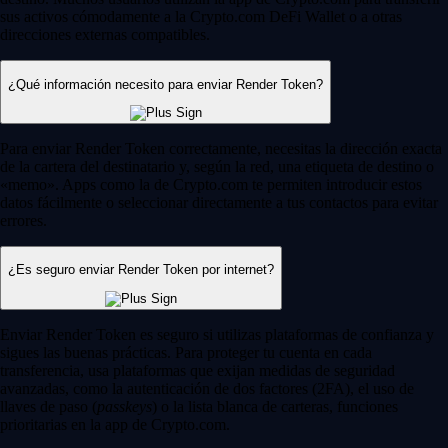
sus activos cómodamente a la Crypto.com DeFi Wallet o a otras
direcciones externas compatibles.
¿Qué información necesito para enviar Render Token?
Para enviar Render Token correctamente, necesitas la dirección exacta
de la cartera del destinatario y, según la red, una etiqueta de destino o
«memo». Apps como la de Crypto.com te permiten introducir estos
datos fácilmente o seleccionar directamente a tus contactos para evitar
errores.
¿Es seguro enviar Render Token por internet?
Enviar Render Token es seguro si utilizas plataformas de confianza y
sigues las buenas prácticas. Para proteger tu cuenta en cada
transferencia, usa plataformas que exijan medidas de seguridad
avanzadas, como la autenticación de dos factores (2FA), el uso de
llaves de paso (
passkeys
) o la lista blanca de carteras, funciones
prioritarias en la app de Crypto.com.