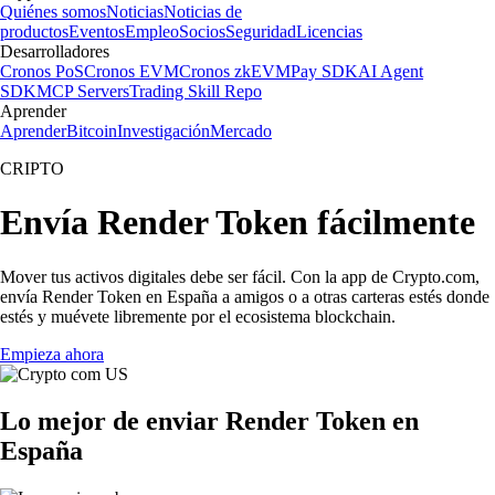
Quiénes somos
Noticias
Noticias de
productos
Eventos
Empleo
Socios
Seguridad
Licencias
Desarrolladores
Cronos PoS
Cronos EVM
Cronos zkEVM
Pay SDK
AI Agent
SDK
MCP Servers
Trading Skill Repo
Aprender
Aprender
Bitcoin
Investigación
Mercado
CRIPTO
Envía Render Token fácilmente
Mover tus activos digitales debe ser fácil. Con la app de Crypto.com,
envía Render Token en España a amigos o a otras carteras estés donde
estés y muévete libremente por el ecosistema blockchain.
Empieza ahora
Lo mejor de enviar Render Token en
España